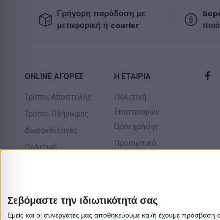
Γρήγορη παράδοση με
Supe
μεταφορική ή courier
ποιό
ONLINE ΑΓΟΡΕΣ
Η ΕΤΑΙΡΙΑ
Τρόποι Αποστολής
Πολιτική
Επιστροφών
Τρόποι Πληρωμής
Οροι χρήσης
Δωροεπιταγές
Προσωπικά
Πολιτική
δεδομένα
επιστροφών
Σχετικά με εμάς
Σεβόμαστε την ιδιωτικότητά σας
Εμείς και οι συνεργάτες μας αποθηκεύουμε και/ή έχουμε πρόσβαση 