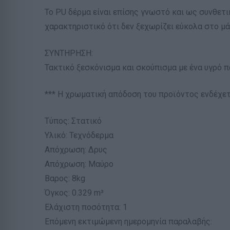
Το PU δέρμα είναι επίσης γνωστό και ως συνθετικ
χαρακτηριστικό ότι δεν ξεχωρίζει εύκολα στο μά
ΣΥΝΤΗΡΗΣΗ:
Τακτικό ξεσκόνισμα και σκούπισμα με ένα υγρό π
*** Η χρωματική απόδοση του προϊόντος ενδέχετ
Τύπος: Στατικό
Υλικό: Τεχνόδερμα
Απόχρωση: Δρυς
Απόχρωση: Μαύρο
Βαρος: 8kg
Όγκος: 0.329 m³
Ελάχιστη ποσότητα: 1
Επόμενη εκτιμώμενη ημερομηνία παραλαβής: