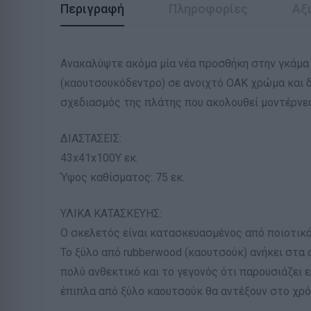
Περιγραφή
Πληροφορίες
Αξι
Ανακαλύψτε ακόμα μία νέα προσθήκη στην γκάμα
(καουτσουκόδεντρο) σε ανοιχτό ΟΑΚ χρώμα και δ
σχεδιασμός της πλάτης που ακολουθεί μοντέρνες 
ΔΙΑΣΤΑΣΕΙΣ:
43x41x100Υ εκ.
Ύψος καθίσματος: 75 εκ.
ΥΛΙΚΑ ΚΑΤΑΣΚΕΥΗΣ:
Ο σκελετός είναι κατασκευασμένος από ποιοτικό
Το ξύλο από rubberwood (καουτσούκ) ανήκει στα σ
πολύ ανθεκτικό και το γεγονός ότι παρουσιάζει 
έπιπλα από ξύλο καουτσούκ θα αντέξουν στο χρό