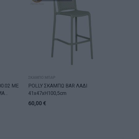
ΣΚΑΜΠΟ ΜΠΑΡ
ΣΚΑΜΠΟ 
0.02 ΜΕ
POLLY ΣΚΑΜΠΩ BAR ΛΑΔΙ
ΣΚΑΜΠ
ΜΑ
41x47xH100,5cm
ΜΕ ΑΜΟ
HM209.
60,00
€
39,99