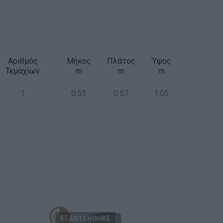
Αριθμός
Μήκος
Πλάτος
Ύψος
Τεμαχίων
m
m
m
1
0.55
0.57
1.05
ΕΞΑΝΤΛΗΘΗΚΕ
ΕΞ