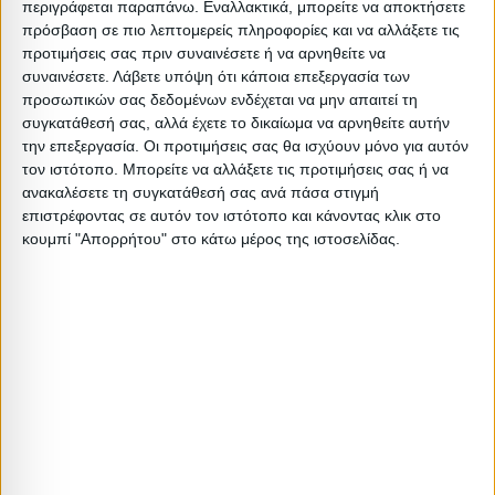
περιγράφεται παραπάνω. Εναλλακτικά, μπορείτε να αποκτήσετε
Διαστάσεις
πρόσβαση σε πιο λεπτομερείς πληροφορίες και να αλλάξετε τις
προτιμήσεις σας πριν συναινέσετε ή να αρνηθείτε να
συναινέσετε.
Λάβετε υπόψη ότι κάποια επεξεργασία των
Συσκευασίες
προσωπικών σας δεδομένων ενδέχεται να μην απαιτεί τη
συγκατάθεσή σας, αλλά έχετε το δικαίωμα να αρνηθείτε αυτήν
Περιγραφή
Μικτό
Καθαρό
Βασικός
Βήμα
την επεξεργασία. Οι προτιμήσεις σας θα ισχύουν μόνο για αυτόν
Συσκευασίας
Βάρος
Βάρος
Όγκος
Όγκου
τον ιστότοπο. Μπορείτε να αλλάξετε τις προτιμήσεις σας ή να
ανακαλέσετε τη συγκατάθεσή σας ανά πάσα στιγμή
1PC
6.5
6
0.17342
0.17342
επιστρέφοντας σε αυτόν τον ιστότοπο και κάνοντας κλικ στο
κουμπί "Απορρήτου" στο κάτω μέρος της ιστοσελίδας.
2 ΤΕΜ / 1
0
0
0
0
ΔΕΜΑ
Σχετικά Προϊόντα
ΤΕΛΕΥΤΑΙΑ ΚΟΜΜΑΤΙΑ