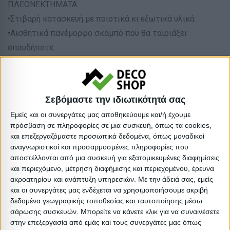
ΠΛΕΟΝΕΚΤΗΜΑΤΑ:
•Στιβαρή κατασκευή με ποιοτικά κι εξωτικά υλικά
•Αισθητικά πανέμορφο σκαμπό που θα ταιριάξει
οπουδήποτε
•Σχέση ποιότητας-τιμής
•Ετοιμοπαράδοτο
Σεβόμαστε την ιδιωτικότητά σας
Τύπος: Μεσαίου ύψους
Εμείς και οι συνεργάτες μας αποθηκεύουμε και/ή έχουμε
Απόχρωση: Φυσικό
πρόσβαση σε πληροφορίες σε μια συσκευή, όπως τα cookies,
Απόχρωση: Μαύρο
και επεξεργαζόμαστε προσωπικά δεδομένα, όπως μοναδικοί
Χαρακτηριστικά: Με πλάτη
αναγνωριστικοί και προσαρμοσμένες πληροφορίες που
αποστέλλονται από μια συσκευή για εξατομικευμένες διαφημίσεις
Βαρος: 6.5kg
και περιεχόμενο, μέτρηση διαφήμισης και περιεχομένου, έρευνα
Όγκος: 0.173 m³
ακροατηρίου και ανάπτυξη υπηρεσιών.
Με την άδειά σας, εμείς
Ελάχιστη ποσότητα: 1
και οι συνεργάτες μας ενδέχεται να χρησιμοποιήσουμε ακριβή
δεδομένα γεωγραφικής τοποθεσίας και ταυτοποίησης μέσω
Επόμενη εκτιμώμενη ημερομηνία παραλαβής: 2025-08-
σάρωσης συσκευών. Μπορείτε να κάνετε κλικ για να συναινέσετε
11T00:00:00
στην επεξεργασία από εμάς και τους συνεργάτες μας όπως