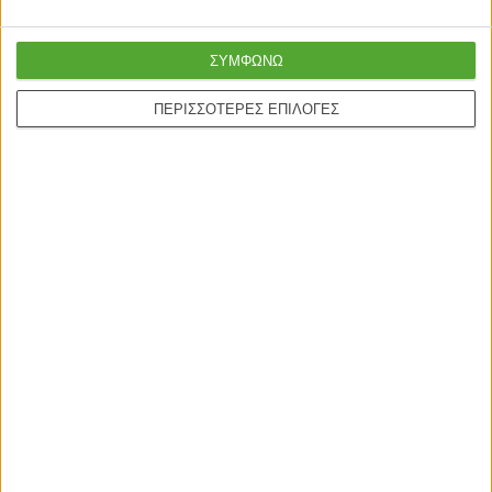
ΣΥΜΦΩΝΩ
ONLINE ΑΓΟΡΕΣ
ΠΕΡΙΣΣΟΤΕΡΕΣ ΕΠΙΛΟΓΕΣ
Τρόποι Αποστολής
Τρόποι Πληρωμής
Δωροεπιταγές
Πολιτική επιστροφών
Η ΕΤΑΙΡΙΑ
Πολιτική Επιστροφών
Οροι χρήσης
Προσωπικά δεδομένα
Σχετικά με εμάς