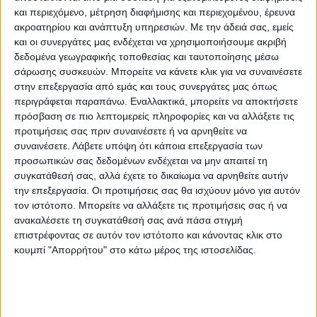
Κάνε μια ερώτηση
Share
και περιεχόμενο, μέτρηση διαφήμισης και περιεχομένου, έρευνα
ακροατηρίου και ανάπτυξη υπηρεσιών.
Με την άδειά σας, εμείς
και οι συνεργάτες μας ενδέχεται να χρησιμοποιήσουμε ακριβή
Μεγάλο βάρος:
Βαριά προιοντα
δεδομένα γεωγραφικής τοποθεσίας και ταυτοποίησης μέσω
σάρωσης συσκευών. Μπορείτε να κάνετε κλικ για να συναινέσετε
Κατηγορία:
ΣΚΑΜΠΟ ΚΗΠΟΥ
στην επεξεργασία από εμάς και τους συνεργάτες μας όπως
περιγράφεται παραπάνω. Εναλλακτικά, μπορείτε να αποκτήσετε
Tag:
ΣΚΑΜΠΟ
πρόσβαση σε πιο λεπτομερείς πληροφορίες και να αλλάξετε τις
Μάρκα:
Liberta
προτιμήσεις σας πριν συναινέσετε ή να αρνηθείτε να
συναινέσετε.
Λάβετε υπόψη ότι κάποια επεξεργασία των
προσωπικών σας δεδομένων ενδέχεται να μην απαιτεί τη
συγκατάθεσή σας, αλλά έχετε το δικαίωμα να αρνηθείτε αυτήν
την επεξεργασία. Οι προτιμήσεις σας θα ισχύουν μόνο για αυτόν
Εγγυημένες & Ασφαλείς Συναλλαγές
τον ιστότοπο. Μπορείτε να αλλάξετε τις προτιμήσεις σας ή να
ανακαλέσετε τη συγκατάθεσή σας ανά πάσα στιγμή
επιστρέφοντας σε αυτόν τον ιστότοπο και κάνοντας κλικ στο
κουμπί "Απορρήτου" στο κάτω μέρος της ιστοσελίδας.
Περιγραφή
Πληροφορίες
Αξιολογήσεις (0)