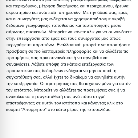
Τέλος, η καρδιά του στρώματος αποτελείται από
και περιεχόμενο, μέτρηση διαφήμισης και περιεχομένου, έρευνα
260τεμ/m2 ανεξάρτητα ελατήρια, ενώ και στις τέσσερις
ακροατηρίου και ανάπτυξη υπηρεσιών.
Με την άδειά σας, εμείς
πλευρές του στρώματος υπάρχει μια στρώση αφρώδους
και οι συνεργάτες μας ενδέχεται να χρησιμοποιήσουμε ακριβή
δεδομένα γεωγραφικής τοποθεσίας και ταυτοποίησης μέσω
υλικού για καλύτερη πλευρική στήριξη.
σάρωσης συσκευών. Μπορείτε να κάνετε κλικ για να συναινέσετε
στην επεξεργασία από εμάς και τους συνεργάτες μας όπως
Να έχετε υπόψη σας ότι το στρώμα είναι μονής όψης,
περιγράφεται παραπάνω. Εναλλακτικά, μπορείτε να αποκτήσετε
πρόσβαση σε πιο λεπτομερείς πληροφορίες και να αλλάξετε τις
οπότε δεν πρέπει να το αναποδογυρίζετε.
προτιμήσεις σας πριν συναινέσετε ή να αρνηθείτε να
συναινέσετε.
Λάβετε υπόψη ότι κάποια επεξεργασία των
ΣΥΝΤΗΡΗΣΗ:
προσωπικών σας δεδομένων ενδέχεται να μην απαιτεί τη
•Βγάζετε περιοδικά το στρώμα σας στον ήλιο για σωστό
συγκατάθεσή σας, αλλά έχετε το δικαίωμα να αρνηθείτε αυτήν
την επεξεργασία. Οι προτιμήσεις σας θα ισχύουν μόνο για αυτόν
αερισμό
τον ιστότοπο. Μπορείτε να αλλάξετε τις προτιμήσεις σας ή να
•Αφήνετε καθημερινά ανοιχτά παράθυρα για 30 λεπτά για
ανακαλέσετε τη συγκατάθεσή σας ανά πάσα στιγμή
να απομακρυνθεί η υγρασία, κυρίως κατά τη διάρκεια του
επιστρέφοντας σε αυτόν τον ιστότοπο και κάνοντας κλικ στο
κουμπί "Απορρήτου" στο κάτω μέρος της ιστοσελίδας.
χειμώνα που είναι και η βασική αιτία κακοσμίας του
στρώματος
•Να μη λυγίζετε το στρώμα γιατί υπάρχει κίνδυνος
παραμόρφωσης και καταστροφής