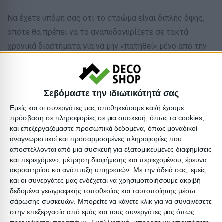
Να έχετε υπόψη σας ότι το στρώμα είναι διπλής όψης,
οπότε θα πρέπει να το αναποδογυρίζετε σε τακτά
χρονικά διαστήματα για να μην «πατηθεί» μόνο από την
μία πλευρά.
ΣΥΝΤΗΡΗΣΗ:
Σεβόμαστε την ιδιωτικότητά σας
•Βγάζετε περιοδικά το στρώμα σας στο ήλιο για σωστό
Εμείς και οι συνεργάτες μας αποθηκεύουμε και/ή έχουμε
αερισμό
πρόσβαση σε πληροφορίες σε μια συσκευή, όπως τα cookies,
•Αφήνετε καθημερινά ανοιχτά παράθυρα για 30 λεπτά για
και επεξεργαζόμαστε προσωπικά δεδομένα, όπως μοναδικοί
αναγνωριστικοί και προσαρμοσμένες πληροφορίες που
να απομακρυνθεί η υγρασία, κυρίως κατά τη διάρκεια του
αποστέλλονται από μια συσκευή για εξατομικευμένες διαφημίσεις
χειμώνα που είναι και η βασική αιτία κακοσμίας του
και περιεχόμενο, μέτρηση διαφήμισης και περιεχομένου, έρευνα
στρώματος
ακροατηρίου και ανάπτυξη υπηρεσιών.
Με την άδειά σας, εμείς
και οι συνεργάτες μας ενδέχεται να χρησιμοποιήσουμε ακριβή
•Να μη λυγίζετε το στρώμα γιατί υπάρχει κίνδυνος
δεδομένα γεωγραφικής τοποθεσίας και ταυτοποίησης μέσω
παραμόρφωσης και καταστροφής
σάρωσης συσκευών. Μπορείτε να κάνετε κλικ για να συναινέσετε
•Να μην χρησιμοποιείται ως “τραμπολίνο” από τα παιδιά
στην επεξεργασία από εμάς και τους συνεργάτες μας όπως