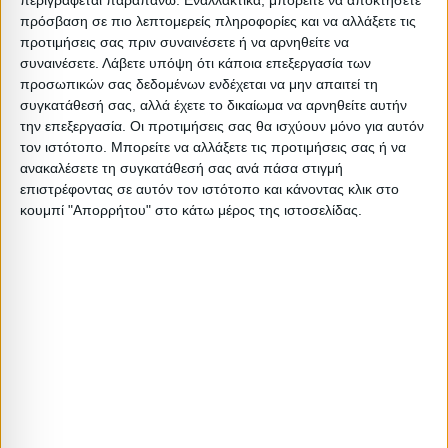
περιγράφεται παραπάνω. Εναλλακτικά, μπορείτε να αποκτήσετε
•Να το διατηρείτε στεγνό
πρόσβαση σε πιο λεπτομερείς πληροφορίες και να αλλάξετε τις
•Να πλένετε τα σεντόνια σε υψηλές θερμοκρασίες και να
προτιμήσεις σας πριν συναινέσετε ή να αρνηθείτε να
τα σιδερώνετε καλά, ώστε να εξοντώνονται οι διάφοροι
συναινέσετε.
Λάβετε υπόψη ότι κάποια επεξεργασία των
προσωπικών σας δεδομένων ενδέχεται να μην απαιτεί τη
μικροοργανισμοί και να τα τοποθετείτε στεγνά πάνω
συγκατάθεσή σας, αλλά έχετε το δικαίωμα να αρνηθείτε αυτήν
από το στρώμα
την επεξεργασία. Οι προτιμήσεις σας θα ισχύουν μόνο για αυτόν
•Να μη σιδερώνετε πάνω στο στρώμα
τον ιστότοπο. Μπορείτε να αλλάξετε τις προτιμήσεις σας ή να
ανακαλέσετε τη συγκατάθεσή σας ανά πάσα στιγμή
•Να το προστατεύετε από υγρά και να το καθαρίζετε
επιστρέφοντας σε αυτόν τον ιστότοπο και κάνοντας κλικ στο
τοπικά μόνο με ειδικά καθαριστικά
κουμπί "Απορρήτου" στο κάτω μέρος της ιστοσελίδας.
•Η βάση του στρώματος πρέπει να είναι χωρίς
προεξοχές, καμπυλώσεις και εξογκώματα. Θα πρέπει να
είναι σε μια ευθεία επιφάνεια
ΠΛΕΟΝΕΚΤΗΜΑΤΑ:
Τα στρώματα με συνεχόμενα ελατήρια τύπου bonnell
είναι ορθοπεδικά και προσφέρουν στήριξη στη
σπονδυλική στήλη ακόμη και σε βαριά άτομα. Επίσης,