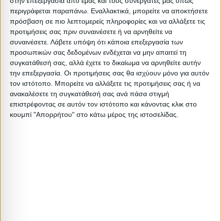
στην επεξεργασία από εμάς και τους συνεργάτες μας όπως
•Αφήνετε καθημερινά ανοιχτά παράθυρα για 30 λεπτά για
περιγράφεται παραπάνω. Εναλλακτικά, μπορείτε να αποκτήσετε
να απομακρυνθεί η υγρασία, κυρίως κατά τη διάρκεια του
πρόσβαση σε πιο λεπτομερείς πληροφορίες και να αλλάξετε τις
χειμώνα που είναι και η βασική αιτία κακοσμίας του
προτιμήσεις σας πριν συναινέσετε ή να αρνηθείτε να
συναινέσετε.
Λάβετε υπόψη ότι κάποια επεξεργασία των
στρώματος
προσωπικών σας δεδομένων ενδέχεται να μην απαιτεί τη
•Να μη λυγίζετε το στρώμα γιατί υπάρχει κίνδυνος
συγκατάθεσή σας, αλλά έχετε το δικαίωμα να αρνηθείτε αυτήν
παραμόρφωσης και καταστροφής
την επεξεργασία. Οι προτιμήσεις σας θα ισχύουν μόνο για αυτόν
τον ιστότοπο. Μπορείτε να αλλάξετε τις προτιμήσεις σας ή να
•Να μην χρησιμοποιείται ως “τραμπολίνο” από τα παιδιά
ανακαλέσετε τη συγκατάθεσή σας ανά πάσα στιγμή
•Να το διατηρείτε στεγνό
επιστρέφοντας σε αυτόν τον ιστότοπο και κάνοντας κλικ στο
•Να πλένετε τα σεντόνια σε υψηλές θερμοκρασίες και να
κουμπί "Απορρήτου" στο κάτω μέρος της ιστοσελίδας.
τα σιδερώνετε καλά, ώστε να εξοντώνονται οι διάφοροι
μικροοργανισμοί και να τα τοποθετείτε στεγνά πάνω
από το στρώμα
•Να μη σιδερώνετε πάνω στο στρώμα
•Να το προστατεύετε από υγρά και να το καθαρίζετε
τοπικά μόνο με ειδικά καθαριστικά
•Η βάση του στρώματος πρέπει να είναι χωρίς