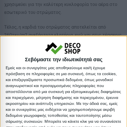
χρησιμεύει για την καλύτερη κυκλοφορία του αέρα στο
εσωτερικό του στρώματος.
Τέλος, η καρδιά του στρώματος αποτελείται από
260τεμ/m2 ανεξάρτητα ελατήρια, ενώ και στις τέσσερις
πλευρές του στρώματος υπάρχει μια στρώση αφρώδους
υλικού για καλύτερη πλευρική στήριξη.
Σεβόμαστε την ιδιωτικότητά σας
Να έχετε υπόψη σας ότι το στρώμα είναι διπλής όψης,
Εμείς και οι συνεργάτες μας αποθηκεύουμε και/ή έχουμε
οπότε θα πρέπει να το αναποδογυρίζετε σε τακτά
πρόσβαση σε πληροφορίες σε μια συσκευή, όπως τα cookies,
και επεξεργαζόμαστε προσωπικά δεδομένα, όπως μοναδικοί
χρονικά διαστήματα για να μην «πατηθεί» μόνο από την
αναγνωριστικοί και προσαρμοσμένες πληροφορίες που
μία πλευρά.
αποστέλλονται από μια συσκευή για εξατομικευμένες διαφημίσεις
και περιεχόμενο, μέτρηση διαφήμισης και περιεχομένου, έρευνα
ακροατηρίου και ανάπτυξη υπηρεσιών.
Με την άδειά σας, εμείς
ΣΥΝΤΗΡΗΣΗ:
και οι συνεργάτες μας ενδέχεται να χρησιμοποιήσουμε ακριβή
•Βγάζετε περιοδικά το στρώμα σας στον ήλιο για σωστό
δεδομένα γεωγραφικής τοποθεσίας και ταυτοποίησης μέσω
αερισμό
σάρωσης συσκευών. Μπορείτε να κάνετε κλικ για να συναινέσετε