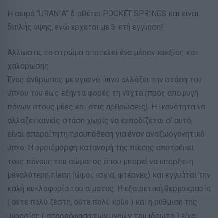
Η σειρά “URANIA” διαθέτει POCKET SPRINGS και είναι
διπλής όψης, ενώ έρχεται με 5-ετή εγγύηση!
Άλλωστε, το στρώμα αποτελεί ένα μέσον ευεξίας και
χαλάρωσης.
Ένας άνθρωπος με υγιεινό ύπνο αλλάζει την στάση του
ύπνου του έως εξήντα φορές τη νύχτα (προς αποφυγή
πόνων στους μύες και στις αρθρώσεις). Η ικανότητα να
αλλάζει κανείς στάση χωρίς να εμποδίζεται σ’ αυτό,
είναι απαραίτητη προϋπόθεση για έναν αναζωογονητικό
ύπνο. Η ομοιόμορφη κατανομή της πίεσης αποτρέπει
τους πόνους του σώματος όπου μπορεί να υπάρξει η
μεγαλύτερη πίεση (ώμοι, ισχία, φτέρνες) και εγγυάται την
καλή κυκλοφορία του αίματος. Η εξαιρετική θερμοκρασία
( ούτε πολύ ζέστη, ούτε πολύ κρύο ) και η ρύθμιση της
υγρασίας ( απορρόφηση των υγρών του ιδρώτα ) είναι