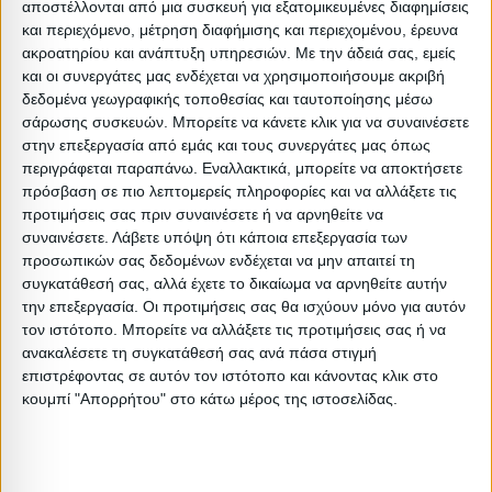
αποστέλλονται από μια συσκευή για εξατομικευμένες διαφημίσεις
αποθηκευτικό χώρο
και περιεχόμενο, μέτρηση διαφήμισης και περιεχομένου, έρευνα
ακροατηρίου και ανάπτυξη υπηρεσιών.
Με την άδειά σας, εμείς
•Ποιοτικά υλικά κατασκευής
και οι συνεργάτες μας ενδέχεται να χρησιμοποιήσουμε ακριβή
•Value for price
δεδομένα γεωγραφικής τοποθεσίας και ταυτοποίησης μέσω
σάρωσης συσκευών. Μπορείτε να κάνετε κλικ για να συναινέσετε
ΣΗΜΑΝΤΙΚΟ: Ο νεροχύτης και οι ηλεκτρικές συσκευές
στην επεξεργασία από εμάς και τους συνεργάτες μας όπως
περιγράφεται παραπάνω. Εναλλακτικά, μπορείτε να αποκτήσετε
ΔΕΝ περιλαμβάνονται στην σύνθεση
πρόσβαση σε πιο λεπτομερείς πληροφορίες και να αλλάξετε τις
προτιμήσεις σας πριν συναινέσετε ή να αρνηθείτε να
Υλικό: Mdf
συναινέσετε.
Λάβετε υπόψη ότι κάποια επεξεργασία των
Απόχρωση: Γκρι
προσωπικών σας δεδομένων ενδέχεται να μην απαιτεί τη
συγκατάθεσή σας, αλλά έχετε το δικαίωμα να αρνηθείτε αυτήν
Είδος: Έπιπλα κουζίνας
την επεξεργασία. Οι προτιμήσεις σας θα ισχύουν μόνο για αυτόν
Υλικό: Hpl
τον ιστότοπο. Μπορείτε να αλλάξετε τις προτιμήσεις σας ή να
Βαρος: 172.6kg
ανακαλέσετε τη συγκατάθεσή σας ανά πάσα στιγμή
επιστρέφοντας σε αυτόν τον ιστότοπο και κάνοντας κλικ στο
Όγκος: 0.447 m³
κουμπί "Απορρήτου" στο κάτω μέρος της ιστοσελίδας.
Ελάχιστη ποσότητα: 1
Επόμενη εκτιμώμενη ημερομηνία παραλαβής: