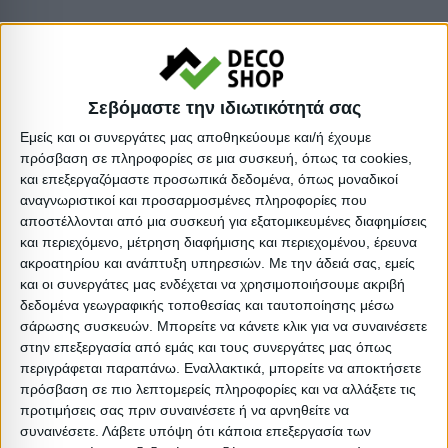
:
:
:
Σεβόμαστε την ιδιωτικότητά σας
:
Εμείς και οι συνεργάτες μας αποθηκεύουμε και/ή έχουμε
Βαρος: 54.65kg
πρόσβαση σε πληροφορίες σε μια συσκευή, όπως τα cookies,
και επεξεργαζόμαστε προσωπικά δεδομένα, όπως μοναδικοί
Όγκος: 0.172 m³
αναγνωριστικοί και προσαρμοσμένες πληροφορίες που
Ελάχιστη ποσότητα: 1
αποστέλλονται από μια συσκευή για εξατομικευμένες διαφημίσεις
Επόμενη εκτιμώμενη ημερομηνία παραλαβής:
και περιεχόμενο, μέτρηση διαφήμισης και περιεχομένου, έρευνα
ακροατηρίου και ανάπτυξη υπηρεσιών.
Με την άδειά σας, εμείς
και οι συνεργάτες μας ενδέχεται να χρησιμοποιήσουμε ακριβή
Διαστάσεις
δεδομένα γεωγραφικής τοποθεσίας και ταυτοποίησης μέσω
σάρωσης συσκευών. Μπορείτε να κάνετε κλικ για να συναινέσετε
Συσκευασίες 
στην επεξεργασία από εμάς και τους συνεργάτες μας όπως
περιγράφεται παραπάνω. Εναλλακτικά, μπορείτε να αποκτήσετε
Περιγραφή
Μικτό
Καθαρό
Βασικός
Βήμα
Π
πρόσβαση σε πιο λεπτομερείς πληροφορίες και να αλλάξετε τις
Συσκευασίας
Βάρος
Βάρος
Όγκος
Όγκου
προτιμήσεις σας πριν συναινέσετε ή να αρνηθείτε να
συναινέσετε.
Λάβετε υπόψη ότι κάποια επεξεργασία των
BOX A
34.25
33.5
0.102375
0