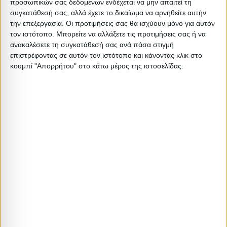
προσωπικών σας δεδομένων ενδέχεται να μην απαιτεί τη
συγκατάθεσή σας, αλλά έχετε το δικαίωμα να αρνηθείτε αυτήν
BOX B
2
1.5
0.008736
0
την επεξεργασία. Οι προτιμήσεις σας θα ισχύουν μόνο για αυτόν
τον ιστότοπο. Μπορείτε να αλλάξετε τις προτιμήσεις σας ή να
ανακαλέσετε τη συγκατάθεσή σας ανά πάσα στιγμή
BOX C
17.4
15.5
0.05082
0
επιστρέφοντας σε αυτόν τον ιστότοπο και κάνοντας κλικ στο
κουμπί "Απορρήτου" στο κάτω μέρος της ιστοσελίδας.
BOX D
1
0.5
0.009614
0
Σχετικά Προϊόντα
ΕΞΑΝΤΛΗΘΗΚΕ
ΕΞΑΝΤΛΗΘΗΚΕ