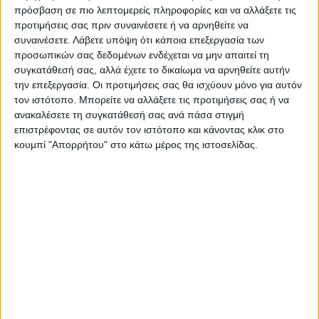
πρόσβαση σε πιο λεπτομερείς πληροφορίες και να αλλάξετε τις
προτιμήσεις σας πριν συναινέσετε ή να αρνηθείτε να
συναινέσετε.
Λάβετε υπόψη ότι κάποια επεξεργασία των
Περιγραφή
Πληροφορίες
Ερωτήσεις
προσωπικών σας δεδομένων ενδέχεται να μην απαιτεί τη
συγκατάθεσή σας, αλλά έχετε το δικαίωμα να αρνηθείτε αυτήν
την επεξεργασία. Οι προτιμήσεις σας θα ισχύουν μόνο για αυτόν
Συρταριέρα – Μπουφές μελαμίνης Sabina Megapap
τον ιστότοπο. Μπορείτε να αλλάξετε τις προτιμήσεις σας ή να
ανακαλέσετε τη συγκατάθεσή σας ανά πάσα στιγμή
χρώμα sepet oak 160x50x96εκ.
επιστρέφοντας σε αυτόν τον ιστότοπο και κάνοντας κλικ στο
κουμπί "Απορρήτου" στο κάτω μέρος της ιστοσελίδας.
Ο μπουφές Sabina είναι βέβαιο πως θα γίνει το
επίκεντρο κάθε χώρου με τον μοντέρνο σχεδιασμό και
τα ευρύχωρα συρτάρια του. Μπορεί να χρησιμοποιηθεί
είτε ως μπουφές είτε ως συρταριέρα.
Τεχνικά χαρακτηριστικά:
Χρώμα: sepet oak
Διαστάσεις: Μήκος 160 x Βάθος 50 x Ύψος 96 εκ.