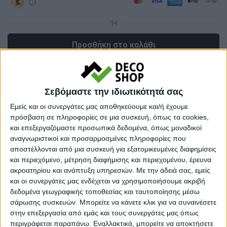
Προσθήκη στο καλάθι
Κωδικός προϊόντος :
518289
Σεβόμαστε την ιδιωτικότητά σας
Κάνε μια ερώτηση
Share
Εμείς και οι συνεργάτες μας αποθηκεύουμε και/ή έχουμε
πρόσβαση σε πληροφορίες σε μια συσκευή, όπως τα cookies,
Κατηγορία:
ΜΠΟΥΦΕΔΕΣ
και επεξεργαζόμαστε προσωπικά δεδομένα, όπως μοναδικοί
αναγνωριστικοί και προσαρμοσμένες πληροφορίες που
Tag:
ΜΠΟΥΦΕΔΕΣ
αποστέλλονται από μια συσκευή για εξατομικευμένες διαφημίσεις
και περιεχόμενο, μέτρηση διαφήμισης και περιεχομένου, έρευνα
Μάρκα:
Megapap
ακροατηρίου και ανάπτυξη υπηρεσιών.
Με την άδειά σας, εμείς
και οι συνεργάτες μας ενδέχεται να χρησιμοποιήσουμε ακριβή
δεδομένα γεωγραφικής τοποθεσίας και ταυτοποίησης μέσω
σάρωσης συσκευών. Μπορείτε να κάνετε κλικ για να συναινέσετε
Εγγυημένες & Ασφαλείς Συναλλαγές
στην επεξεργασία από εμάς και τους συνεργάτες μας όπως
περιγράφεται παραπάνω. Εναλλακτικά, μπορείτε να αποκτήσετε