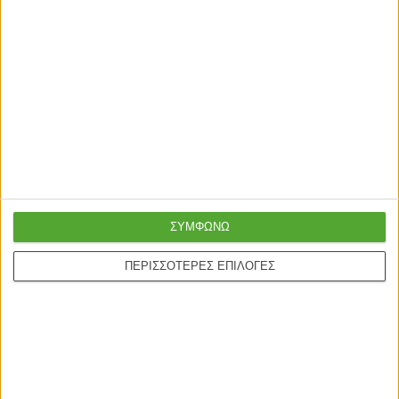
ΜΠΟΥΦΕΔΕΣ
ΜΠΟΥΦΕΔΕΣ
Μπουφές Clara χρώμα light oak-
Μπουφές Hana φυσικό-ανθρακί
ανθρακί 142×35.5×83εκ
antique 150×35.5×82εκ
145,00
€
189,00
€
ΣΥΜΦΩΝΩ
ΠΕΡΙΣΣΟΤΕΡΕΣ ΕΠΙΛΟΓΕΣ
Γρήγορη παράδοση
Super τιμές στην