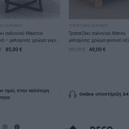
ΙΑ ΣΑΛΟΝΙΟΥ
ΤΡΑΠΕΖΑΚΙΑ ΣΑΛΟΝΙΟΥ
κι σαλονιού Mauricio
Τραπεζάκι σαλονιού Mansu
κό – μελαμίνης χρώμα γκρι
μελαμίνης χρώμα φυσικό οξ
ματος 78x78x43εκ.
80x50x27εκ.
€
85,00
€
60,00
€
49,00
€
r τιμές στην καλύτερη
Online υποστήριξη 24
τητα