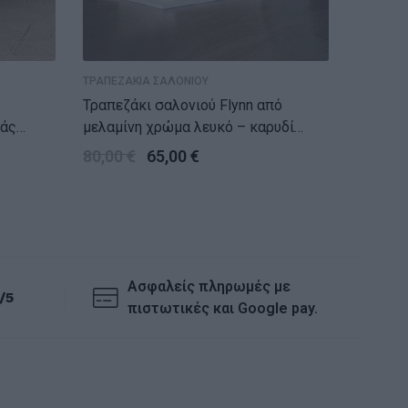
ΤΡΑΠΕΖΑΚΙΑ ΣΑΛΟΝΙΟΥ
ΤΡΑΠΕΖΑ
Τραπεζάκι σαλονιού Flynn από
Τραπεζάκ
ιάς
μελαμίνη χρώμα λευκό – καρυδί
μελαμίν
90x50x35εκ.
80,00
€
65,00
€
50,00
Ασφαλείς πληρωμές με
/5
πιστωτικές και Google pay.