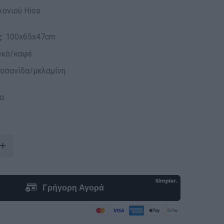
λονιού Hios
ς
: 100x65x47cm
ευκό/καφέ
ιοσανίδα/μελαμίνη
α