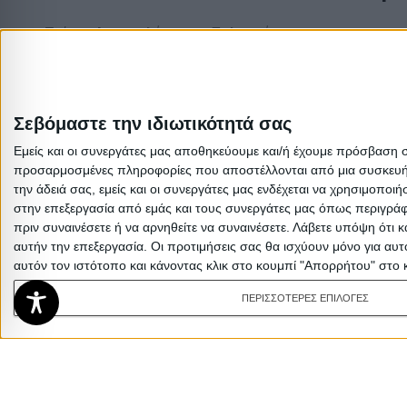
Τρόποι Αποστολής
Πολιτική
Επιστροφών
Τρόποι Πληρωμής
Οροι χρήσης
Δωροεπιταγές
Προσωπικά
Σεβόμαστε την ιδιωτικότητά σας
Πολιτική
δεδομένα
Εμείς και οι συνεργάτες μας αποθηκεύουμε και/ή έχουμε πρόσβαση 
επιστροφών
προσαρμοσμένες πληροφορίες που αποστέλλονται από μια συσκευή γι
Σχετικά με εμάς
την άδειά σας, εμείς και οι συνεργάτες μας ενδέχεται να χρησιμοπ
στην επεξεργασία από εμάς και τους συνεργάτες μας όπως περιγράφ
πριν συναινέσετε ή να αρνηθείτε να συναινέσετε.
Λάβετε υπόψη ότι κ
αυτήν την επεξεργασία. Οι προτιμήσεις σας θα ισχύουν μόνο για αυ
αυτόν τον ιστότοπο και κάνοντας κλικ στο κουμπί "Απορρήτου" στο 
ΠΕΡΙΣΣΟΤΕΡΕΣ ΕΠΙΛΟΓΕΣ
Τραπεζάκι Σαλονιού Hios Λευκό-
74,89
€
62,41
€