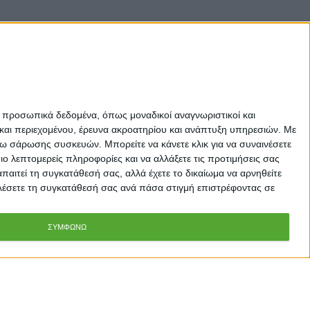
ε προσωπικά δεδομένα, όπως μοναδικοί αναγνωριστικοί και
και περιεχομένου, έρευνα ακροατηρίου και ανάπτυξη υπηρεσιών.
Με
σω σάρωσης συσκευών. Μπορείτε να κάνετε κλικ για να συναινέσετε
 λεπτομερείς πληροφορίες και να αλλάξετε τις προτιμήσεις σας
αιτεί τη συγκατάθεσή σας, αλλά έχετε το δικαίωμα να αρνηθείτε
καλέσετε τη συγκατάθεσή σας ανά πάσα στιγμή επιστρέφοντας σε
ΣΥΜΦΩΝΩ
Προσθήκη στο Καλάθι