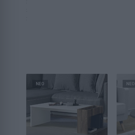
:
:
:
ΝΕΟ
ΝΕΟ