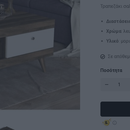
Τραπεζάκι σα
Διαστάσει
Χρώμα
: λ
Υλικό
: μορ
Σε απόθεμ
Ποσότητα