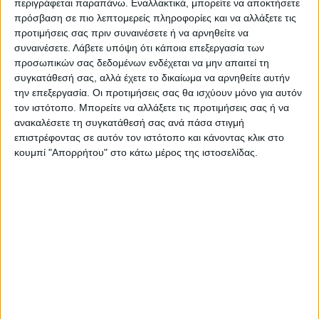
περιγράφεται παραπάνω. Εναλλακτικά, μπορείτε να αποκτήσετε
ποιότητας και αντοχής στο βάρος και στη φθορά. Οι
πρόσβαση σε πιο λεπτομερείς πληροφορίες και να αλλάξετε τις
προτιμήσεις σας πριν συναινέσετε ή να αρνηθείτε να
καταλήξεις των ποδιών διαθέτουν μεταλλικά καλύμματα
συναινέσετε.
Λάβετε υπόψη ότι κάποια επεξεργασία των
για την προστασία του πατώματος από ανεπιθύμητες
προσωπικών σας δεδομένων ενδέχεται να μην απαιτεί τη
φθορές και φέρουν τη δυνατότητα περιστροφής και
συγκατάθεσή σας, αλλά έχετε το δικαίωμα να αρνηθείτε αυτήν
την επεξεργασία. Οι προτιμήσεις σας θα ισχύουν μόνο για αυτόν
ρύθμισης του ύψους.Διάσταση προϊόντος: Μήκος: 80εκ
τον ιστότοπο. Μπορείτε να αλλάξετε τις προτιμήσεις σας ή να
Πλάτος: 80εκ Ύψος: 76εκ- 2τεμ πολυθρόνες Ezra
ανακαλέσετε τη συγκατάθεσή σας ανά πάσα στιγμή
pakoworld PP σε γκρι απόχρωση-με φυσικό πόδιΤεχνικά
επιστρέφοντας σε αυτόν τον ιστότοπο και κάνοντας κλικ στο
κουμπί "Απορρήτου" στο κάτω μέρος της ιστοσελίδας.
χαρακτηριστικά: Πλάτη και έδρα κατασκευασμένη από
πολυπροπυλένιο (PP) με μεγάλη ανθεκτικότητα και
αντοχές στη φθορά. Προσφέρεται σε γκρι χρώμα.
Στήριξη σε 4 μεταλλικά πόδια (Φ32) σε φυσικό χρώμα,
εξαιρετικής ποιότητας και αντοχής στο βάρος και στο
χρόνο.Διάσταση προϊόντος: Μήκος: 62 εκ. Πλάτος:42 εκ.
Ύψος: 82 εκ. Ύψος έδρας: 45εκΠληροφορίες υλικών:
Mdf:Το MDF (Medium-density fibreboard/ινοσανίδα) είναι
παράγωγο ξύλου. Για την παραγωγή του