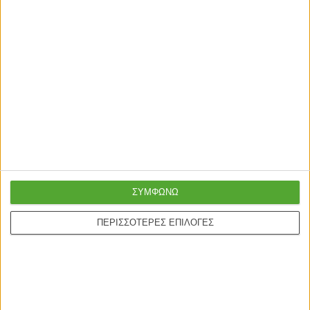
ενδέχεται να διαφέρει ελαφρώς σε σχέση με την
φωτογραφική απεικόνισή του στην οθόνη σας.
Σχετικά Προϊόντα
ΤΡΑΠΕΖΑΡΙΕΣ
ΤΡΑΠΕΖΑΡΙΕΣ
ΣΥΜΦΩΝΩ
Τραπεζαρία Roza σετ 5τμχ
ΣΕΤ ΤΡΑΠΕΖΑΡΙΑΣ 5ΤΜΧ ΜΕ
χρώμα sonoma – πόδια λευκό
ΤΡΑΠΕΖΙ MINIMAL & ΚΑΡΕΚΛΑ
ΠΕΡΙΣΣΟΤΕΡΕΣ ΕΠΙΛΟΓΕΣ
gloss 120x70x75εκ
TWIST HM10192 120x80x73 cm
87,00
€
88,36
€