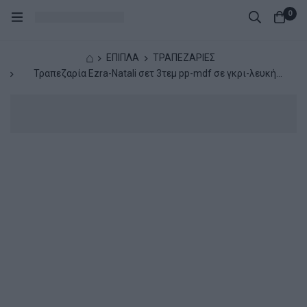
0
⌂
ΕΠΙΠΛΑ
ΤΡΑΠΕΖΑΡΙΕΣ
Τραπεζαρία Ezra-Natali σετ 3τεμ pp-mdf σε γκρι-λευκή
απόχρωση με φυσικό πόδι 80x80x76εκ