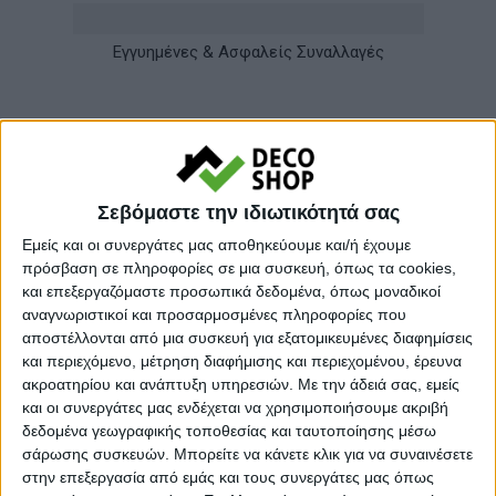
Εγγυημένες & Ασφαλείς Συναλλαγές
Περιγραφή
Πληροφορίες
Αξιολογήσεις (0)
Σεβόμαστε την ιδιωτικότητά σας
Ένα σετ τραπεζαρίας minimal αισθητικής που συνδυάζει
Εμείς και οι συνεργάτες μας αποθηκεύουμε και/ή έχουμε
πρόσβαση σε πληροφορίες σε μια συσκευή, όπως τα cookies,
αρμονικά το πρωτοποριακό design με τα πιο ανθεκτικά
και επεξεργαζόμαστε προσωπικά δεδομένα, όπως μοναδικοί
υλικά, κατάλληλο για να αναδείξει το ακόμη και το πιο
αναγνωριστικοί και προσαρμοσμένες πληροφορίες που
μικρο χώρο. Σετ τριών τεμαχίων:-
αποστέλλονται από μια συσκευή για εξατομικευμένες διαφημίσεις
και περιεχόμενο, μέτρηση διαφήμισης και περιεχομένου, έρευνα
Τραπέζι Natali pakoworld MDF σε απόχρωση λευκό-με
ακροατηρίου και ανάπτυξη υπηρεσιών.
Με την άδειά σας, εμείς
πόδια φυσικό 80x80x76εκΤεχνικά χαρακτηριστικά:
και οι συνεργάτες μας ενδέχεται να χρησιμοποιήσουμε ακριβή
Επιφάνεια κατασκευασμένη από υψηλής ποιότητας MDF
δεδομένα γεωγραφικής τοποθεσίας και ταυτοποίησης μέσω
σάρωσης συσκευών. Μπορείτε να κάνετε κλικ για να συναινέσετε
(16mm) σε λευκό χρώμα, που αφήνει μία σατινέ αίσθηση.
στην επεξεργασία από εμάς και τους συνεργάτες μας όπως
Στήριξη σε 4 ενισχυμένα ξύλινα μασίφ πόδια, εξαιρετικής