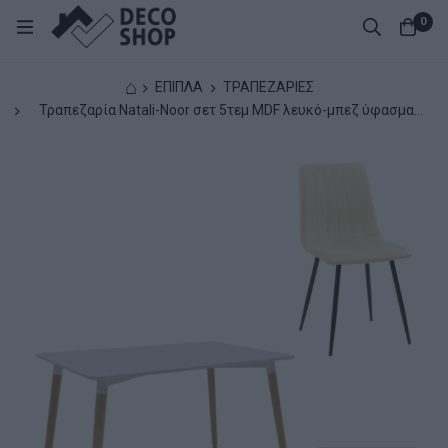
0
⌂
ΕΠΙΠΛΑ
ΤΡΑΠΕΖΑΡΙΕΣ
Τραπεζαρία Natali-Noor σετ 5τεμ MDF λευκό-μπεζ ύφασμα
120x80x76εκ