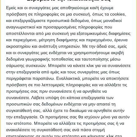
Εμείς και οι συνεργάτες μας αποθηκεύουμε και/ή έχουμε
πρόσβαση σε πληροφορίες σε μια συσκευή, όπως τα cookies,
και επεξεργαζόμαστε προσωπικά δεδομένα, όπως μοναδικοί
Δημιουργήστε έναν φιλόξενο χώρο φαγητού με αυτό το
αναγνωριστικοί και προσαρμοσμένες πληροφορίες που
όμορφο σετ τραπεζιού και τεσσάρων καρεκλών. Το
αποστέλλονται από μια συσκευή για εξατομικευμένες διαφημίσεις
λευκό ορθογώνιο τραπέζι, με τα ιδιαίτερα ξύλινα πόδια,
και περιεχόμενο, μέτρηση διαφήμισης και περιεχομένου, έρευνα
ακροατηρίου και ανάπτυξη υπηρεσιών.
Με την άδειά σας, εμείς
προσφέρει σταθερότητα και minimal αισθητική.
και οι συνεργάτες μας ενδέχεται να χρησιμοποιήσουμε ακριβή
Συνοδεύεται από τέσσερις καρέκλες με μπεζ ύφασμα και
δεδομένα γεωγραφικής τοποθεσίας και ταυτοποίησης μέσω
κομψά μαύρα μεταλλικά πόδια, εξασφαλίζοντας άνεση
σάρωσης συσκευών. Μπορείτε να κάνετε κλικ για να συναινέσετε
στην επεξεργασία από εμάς και τους συνεργάτες μας όπως
για εσάς και τους καλεσμένους σας. Ιδανικό για
περιγράφεται παραπάνω. Εναλλακτικά, μπορείτε να αποκτήσετε
διαμερίσματα και κουζίνες-τραπεζαρίες.Τεχνικά
πρόσβαση σε πιο λεπτομερείς πληροφορίες και να αλλάξετε τις
χαρακτηριστικά τραπεζιού: Επιφάνεια κατασκευασμένη
προτιμήσεις σας πριν συναινέσετε ή να αρνηθείτε να
συναινέσετε.
Λάβετε υπόψη ότι κάποια επεξεργασία των
από υψηλής ποιότητας MDF (16mm) σε λευκό χρώμα που
προσωπικών σας δεδομένων ενδέχεται να μην απαιτεί τη
αφήνει μία σατινέ αίσθηση. Στήριξη σε 4 ενισχυμένα
συγκατάθεσή σας, αλλά έχετε το δικαίωμα να αρνηθείτε αυτήν
ξύλινα πόδια οξιάς (40mm) εξαιρετικής ποιότητας και
την επεξεργασία. Οι προτιμήσεις σας θα ισχύουν μόνο για αυτόν
τον ιστότοπο. Μπορείτε να αλλάξετε τις προτιμήσεις σας ή να
αντοχής στο βάρος και στο χρόνο. Οι καταλήξεις των
ανακαλέσετε τη συγκατάθεσή σας ανά πάσα στιγμή
ποδιών διαθέτουν προστατευτικά πέλματα για την
επιστρέφοντας σε αυτόν τον ιστότοπο και κάνοντας κλικ στο