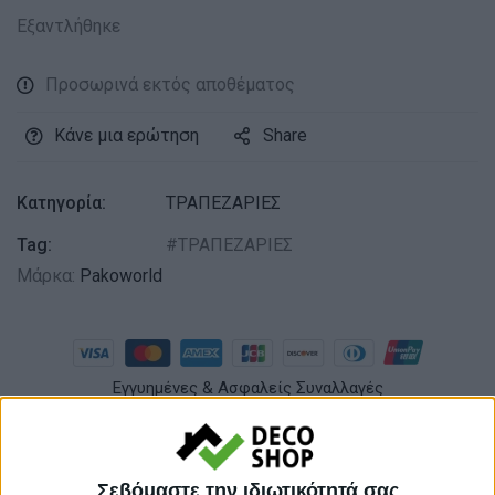
Εξαντλήθηκε
Προσωρινά εκτός αποθέματος
Κάνε μια ερώτηση
Share
Κατηγορία:
ΤΡΑΠΕΖΑΡΙΕΣ
Tag:
ΤΡΑΠΕΖΑΡΙΕΣ
Μάρκα:
Pakoworld
Εγγυημένες & Ασφαλείς Συναλλαγές
Περιγραφή
Πληροφορίες
Αξιολογήσεις (0)
Σεβόμαστε την ιδιωτικότητά σας