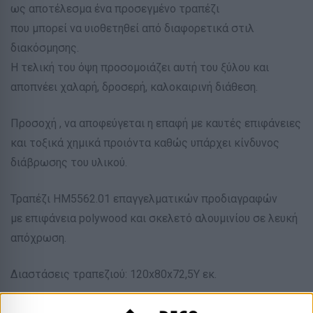
ως αποτέλεσμα ένα προσεγμένο τραπέζι
που μπορεί να υιοθετηθεί από διαφορετικά στιλ
διακόσμησης.
H τελική του όψη προσομοιάζει αυτή του ξύλου και
αποπνέει χαλαρή, δροσερή, καλοκαιρινή διάθεση.
Προσοχή , να αποφεύγεται η επαφή με καυτές επιφάνειες
και τοξικά χημικά προιόντα καθώς υπάρχει κίνδυνος
διάβρωσης του υλικού.
Τραπέζι HM5562.01 επαγγελματικών προδιαγραφών
με επιφάνεια polywood και σκελετό αλουμινίου σε λευκή
απόχρωση.
Διαστάσεις τραπεζιού: 120x80x72,5Υ εκ.
Πόδια: 112×72 εκ.