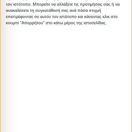
1 PCS
18.6
18.1
0.13702
0
τον ιστότοπο. Μπορείτε να αλλάξετε τις προτιμήσεις σας ή να
ανακαλέσετε τη συγκατάθεσή σας ανά πάσα στιγμή
επιστρέφοντας σε αυτόν τον ιστότοπο και κάνοντας κλικ στο
κουμπί "Απορρήτου" στο κάτω μέρος της ιστοσελίδας.
Σχετικά Προϊόντα
ΝΕΟ
ΤΡΑΠΕΖΙΑ ΚΗΠΟΥ
ΤΡΑΠΕΖΙΑ ΚΗΠΟΥ
Τραπέζι πολυπροπυλενίου Callan
PANAMA ΤΡΑΠΕΖΙ ΦΥΣΙΚΟ
χρώμα καφέ 120x70x73εκ.
200,5×91,5xH76cm
75,00
€
62,90
€
430,00
€