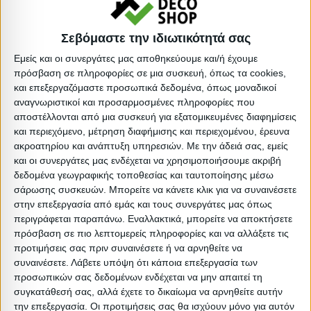
Τύπος: Στατικό
Σεβόμαστε την ιδιωτικότητά σας
Υλικό: Polywood
Εμείς και οι συνεργάτες μας αποθηκεύουμε και/ή έχουμε
Υλικό: Αλουμίνιο
πρόσβαση σε πληροφορίες σε μια συσκευή, όπως τα cookies,
και επεξεργαζόμαστε προσωπικά δεδομένα, όπως μοναδικοί
Απόχρωση: Ξύλου
αναγνωριστικοί και προσαρμοσμένες πληροφορίες που
Βαρος: 18.6kg
αποστέλλονται από μια συσκευή για εξατομικευμένες διαφημίσεις
Όγκος: 0.137 m³
και περιεχόμενο, μέτρηση διαφήμισης και περιεχομένου, έρευνα
ακροατηρίου και ανάπτυξη υπηρεσιών.
Με την άδειά σας, εμείς
Ελάχιστη ποσότητα: 1
και οι συνεργάτες μας ενδέχεται να χρησιμοποιήσουμε ακριβή
Επόμενη εκτιμώμενη ημερομηνία παραλαβής:
δεδομένα γεωγραφικής τοποθεσίας και ταυτοποίησης μέσω
σάρωσης συσκευών. Μπορείτε να κάνετε κλικ για να συναινέσετε
στην επεξεργασία από εμάς και τους συνεργάτες μας όπως
Διαστάσεις
περιγράφεται παραπάνω. Εναλλακτικά, μπορείτε να αποκτήσετε
πρόσβαση σε πιο λεπτομερείς πληροφορίες και να αλλάξετε τις
Συσκευασίες 
προτιμήσεις σας πριν συναινέσετε ή να αρνηθείτε να
συναινέσετε.
Λάβετε υπόψη ότι κάποια επεξεργασία των
Περιγραφή
Μικτό
Καθαρό
Βασικός
Βήμα
Π
προσωπικών σας δεδομένων ενδέχεται να μην απαιτεί τη
Συσκευασίας
Βάρος
Βάρος
Όγκος
Όγκου
Α
συγκατάθεσή σας, αλλά έχετε το δικαίωμα να αρνηθείτε αυτήν
την επεξεργασία. Οι προτιμήσεις σας θα ισχύουν μόνο για αυτόν