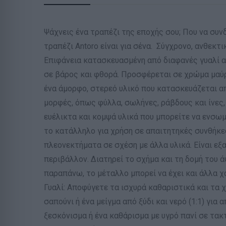
Ψάχνεις ένα τραπέζι της εποχής σου; Που να συνδ
τραπέζι Antoro είναι για σένα. Σύγχρονο, ανθεκτι
Επιφάνεια κατασκευασμένη από διαφανές γυαλί α
σε βάρος και φθορά. Προσφέρεται σε χρώμα μαύρο.
ένα άμορφο, στερεό υλικό που κατασκευάζεται απ
μορφές, όπως φύλλα, σωλήνες, ράβδους και ίνες,
ευέλικτα και κομψά υλικά που μπορείτε να ενσωμ
το κατάλληλο για χρήση σε απαιτητηκές συνθήκε
πλεονεκτήματα σε σχέση με άλλα υλικά. Είναι εξα
περιβάλλον. Διατηρεί το σχήμα και τη δομή του
παραπάνω, το μέταλλο μπορεί να έχει και άλλα χ
Γυαλί: Αποφύγετε τα ισχυρά καθαριστικά και τα 
σαπούνι ή ένα μείγμα από ξύδι και νερό (1:1) γ
ξεσκόνισμα ή ένα καθάρισμα με υγρό πανί σε τακ