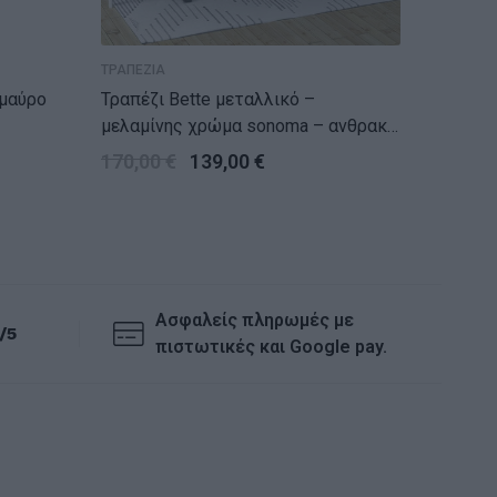
ΤΡΑΠΕΖΙΑ
ΤΡΑΠΕΖΙ
Τραπέζι Bette μεταλλικό –
Τραπέζι Winslo
μελαμίνης χρώμα sonoma – ανθρακί
ανοικτό
140x80x76εκ.
170,00
€
139,00
€
244,0
Ασφαλείς πληρωμές με
/5
πιστωτικές και Google pay.