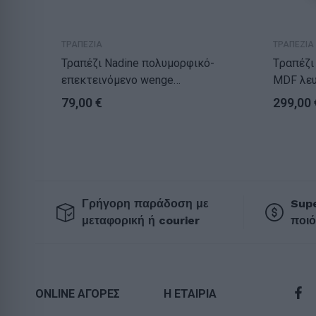
ΤΡΑΠΕΖΙΑ
ΤΡΑΠΕΖΙΑ
Τραπέζι Nadine πολυμορφικό-
Tραπέζι Lars επεκτει
επεκτεινόμενο wenge
MDF λευ
160x80x76.5εκ
Φ100(+3
79,00
€
299,00
Γρήγορη παράδοση με
Supe
μεταφορική ή courier
ποιό
ONLINE ΑΓΟΡΕΣ
Η ΕΤΑΙΡΙΑ