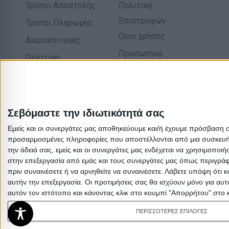
Τρόποι Αποστολής
Πολιτική
Επιστροφών
Τρόποι Πληρωμής
Οροι χρήσης
Δωροεπιταγές
Προσωπικά
Πολιτική
δεδομένα
επιστροφών
Σχετικά με εμάς
Σεβόμαστε την ιδιωτικότητά σας
Εμείς και οι συνεργάτες μας αποθηκεύουμε και/ή έχουμε πρόσβαση 
προσαρμοσμένες πληροφορίες που αποστέλλονται από μια συσκευή γι
την άδειά σας, εμείς και οι συνεργάτες μας ενδέχεται να χρησιμοπ
στην επεξεργασία από εμάς και τους συνεργάτες μας όπως περιγράφ
πριν συναινέσετε ή να αρνηθείτε να συναινέσετε.
Λάβετε υπόψη ότι κ
αυτήν την επεξεργασία. Οι προτιμήσεις σας θα ισχύουν μόνο για αυ
αυτόν τον ιστότοπο και κάνοντας κλικ στο κουμπί "Απορρήτου" στο 
ΠΕΡΙΣΣΟΤΕΡΕΣ ΕΠΙΛΟΓΕΣ