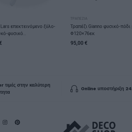
ΤΡΑΠΕΖΙΑ
νόμενο ξύλο-
Τραπέζι Gianno φυσικό-πόδι μαύρο
κό-φυσικό
Φ120×76εκ
8)x100x75εκ
€
95,00
€
r τιμές στην καλύτερη
Online υποστήριξη 24
τητα