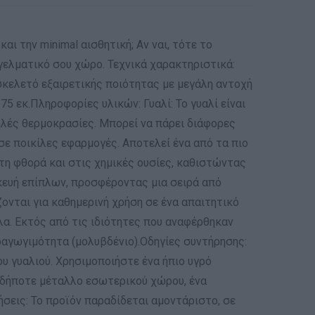
ι την minimal αισθητική; Αν ναι, τότε το
αγγελματικό σου χώρο. Τεχνικά χαρακτηριστικά:
σκελετό εξαιρετικής ποιότητας με μεγάλη αντοχή
5 εκ.Πληροφορίες υλικών: Γυαλί: Το γυαλί είναι
ηλές θερμοκρασίες. Μπορεί να πάρει διάφορες
σε ποικίλες εφαρμογές. Αποτελεί ένα από τα πιο
τη φθορά και στις χημικές ουσίες, καθιστώντας
κευή επίπλων, προσφέροντας μια σειρά από
ζονται για καθημερινή χρήση σε ένα απαιτητικό
λα. Εκτός από τις ιδιότητες που αναφέρθηκαν
ραγωγιμότητα (μολυβδένιο).Οδηγίες συντήρησης:
υ γυαλιού. Χρησιμοποιήστε ένα ήπιο υγρό
οιοδήποτε μέταλλο εσωτερικού χώρου, ένα
ήσεις: Το προϊόν παραδίδεται αμοντάριστο, σε