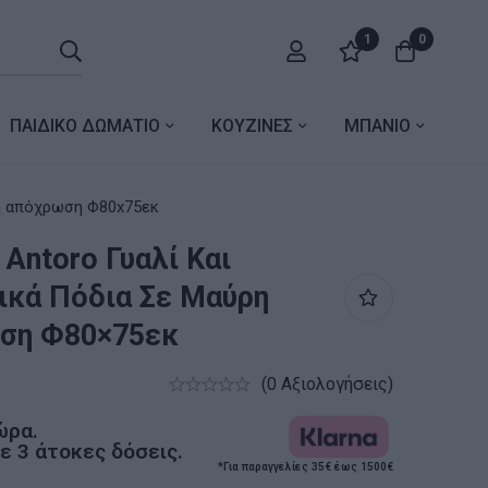
1
0
ΠΑΙΔΙΚΟ ΔΩΜΑΤΙΟ
ΚΟΥΖΙΝΕΣ
ΜΠΑΝΙΟ
σε μαύρη απόχρωση Φ80x75εκ
 Antoro Γυαλί Και
κά Πόδια Σε Μαύρη
ση Φ80×75εκ
(0 Αξιολογήσεις)
ώρα.
 3 άτοκες δόσεις.
*Για παραγγελίες 35€ έως 1500€