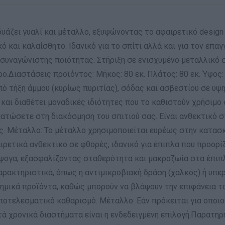
υάζει γυαλί και μέταλλο, εξυψώνοντας το αφαιρετικό design κα
κό και καλαίσθητο. Ιδανικό για το σπίτι αλλά και για τον επ
συναγώνιστης ποιότητας. Στήριξη σε ενισχυμένο μεταλλικό 
Διαστάσεις προϊόντος: Μήκος: 80 εκ. Πλάτος: 80 εκ. Ύψος: 7
ό τήξη άμμου (κυρίως πυριτίας), σόδας και ασβεστίου σε υψ
 και διαθέτει μοναδικές ιδιότητες που το καθιστούν χρήσιμο 
ατώσετε στη διακόσμηση του σπιτιού σας. Είναι ανθεκτικό σ
ς. Μέταλλο: Το μέταλλο χρησιμοποιείται ευρέως στην κατασ
ιρετικά ανθεκτικό σε φθορές, ιδανικό για έπιπλα που προορί
 άψογα, εξασφαλίζοντας σταθερότητα και μακροζωία στα έπιπ
αρακτηριστικά, όπως η αντιμικροβιακή δράση (χαλκός) ή υπε
χημικά προϊόντα, καθώς μπορούν να βλάψουν την επιφάνεια το
ια αποτελεσματικό καθαρισμό. Μέταλλο: Εάν πρόκειται για οπ
τά χρονικά διαστήματα είναι η ενδεδειγμένη επιλογή.Παρατηρ