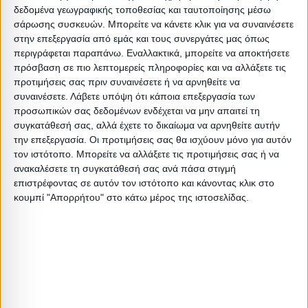
Τύπος: Μπαρ
δεδομένα γεωγραφικής τοποθεσίας και ταυτοποίησης μέσω
σάρωσης συσκευών. Μπορείτε να κάνετε κλικ για να συναινέσετε
Τύπος: Στρόγγυλο
στην επεξεργασία από εμάς και τους συνεργάτες μας όπως
Βαρος: 8kg
περιγράφεται παραπάνω. Εναλλακτικά, μπορείτε να αποκτήσετε
Όγκος: 0.05 m³
πρόσβαση σε πιο λεπτομερείς πληροφορίες και να αλλάξετε τις
προτιμήσεις σας πριν συναινέσετε ή να αρνηθείτε να
Ελάχιστη ποσότητα: 1
συναινέσετε.
Λάβετε υπόψη ότι κάποια επεξεργασία των
Επόμενη εκτιμώμενη ημερομηνία παραλαβής:
προσωπικών σας δεδομένων ενδέχεται να μην απαιτεί τη
συγκατάθεσή σας, αλλά έχετε το δικαίωμα να αρνηθείτε αυτήν
Διαστάσεις
την επεξεργασία. Οι προτιμήσεις σας θα ισχύουν μόνο για αυτόν
τον ιστότοπο. Μπορείτε να αλλάξετε τις προτιμήσεις σας ή να
ανακαλέσετε τη συγκατάθεσή σας ανά πάσα στιγμή
Συσκευασίες 
επιστρέφοντας σε αυτόν τον ιστότοπο και κάνοντας κλικ στο
Περιγραφή
Μικτό
Καθαρό
Βασικός
Βήμα
Π
κουμπί "Απορρήτου" στο κάτω μέρος της ιστοσελίδας.
Συσκευασίας
Βάρος
Βάρος
Όγκος
Όγκου
1 PC
8
7.5
0.049896
0