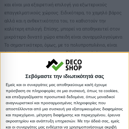
και είναι μια εξαιρετική επιλογή για εξωτερικούς
επαγγελματικούς χώρους. Ειδικότερα, το χαμηλό βάρος
αλλά και η ανθεκτικότητα του, το καθιστούν την
καλύτερη επιλογή. Επίσης, μπορεί να αποθηκευτεί στον
μικρότερο δυνατό χώρο επειδή είναι συναρμολογούμενο.
Το σημαντικότερο, όμως, με το πολυπροπυλένιο, είναι
ότι είναι φιλικό προς το περιβάλλον γιατί είναι
ανακυκλώσιμο.
Σεβόμαστε την ιδιωτικότητά σας
*Το προϊόν παραδίδεται αμοντάριστο
** Η χρωματική απόδοση του προϊόντος ενδέχεται να
Εμείς και οι συνεργάτες μας αποθηκεύουμε και/ή έχουμε
πρόσβαση σε πληροφορίες σε μια συσκευή, όπως τα cookies,
διαφέρει ελαφρώς σε σχέση με την φωτογραφική
και επεξεργαζόμαστε προσωπικά δεδομένα, όπως μοναδικοί
απεικόνισή του στην οθόνη σας.
αναγνωριστικοί και προσαρμοσμένες πληροφορίες που
αποστέλλονται από μια συσκευή για εξατομικευμένες διαφημίσεις
και περιεχόμενο, μέτρηση διαφήμισης και περιεχομένου, έρευνα
Είδος: Τραπέζια
ακροατηρίου και ανάπτυξη υπηρεσιών.
Με την άδειά σας, εμείς
Απόχρωση: Μαύρο
και οι συνεργάτες μας ενδέχεται να χρησιμοποιήσουμε ακριβή