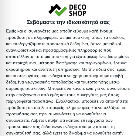
διαφέρει ελαφρώς σε σχέση με την φωτογραφική
απεικόνισή του στην οθόνη σας.
Σεβόμαστε την ιδιωτικότητά σας
Τύπος: Εξωτερικού χώρου
Εμείς και οι συνεργάτες μας αποθηκεύουμε και/ή έχουμε
Τύπος: Στατικό
πρόσβαση σε πληροφορίες σε μια συσκευή, όπως τα cookies,
Είδος: Τραπέζια σαλονιού
και επεξεργαζόμαστε προσωπικά δεδομένα, όπως μοναδικοί
Υλικό: Πολυπροπυλένιο
αναγνωριστικοί και προσαρμοσμένες πληροφορίες που
αποστέλλονται από μια συσκευή για εξατομικευμένες διαφημίσεις
Βαρος: 8.5kg
και περιεχόμενο, μέτρηση διαφήμισης και περιεχομένου, έρευνα
Όγκος: 0.078 m³
ακροατηρίου και ανάπτυξη υπηρεσιών.
Με την άδειά σας, εμείς
Ελάχιστη ποσότητα: 1
και οι συνεργάτες μας ενδέχεται να χρησιμοποιήσουμε ακριβή
δεδομένα γεωγραφικής τοποθεσίας και ταυτοποίησης μέσω
Επόμενη εκτιμώμενη ημερομηνία παραλαβής:
σάρωσης συσκευών. Μπορείτε να κάνετε κλικ για να συναινέσετε
στην επεξεργασία από εμάς και τους συνεργάτες μας όπως
Διαστάσεις
περιγράφεται παραπάνω. Εναλλακτικά, μπορείτε να αποκτήσετε
πρόσβαση σε πιο λεπτομερείς πληροφορίες και να αλλάξετε τις
προτιμήσεις σας πριν συναινέσετε ή να αρνηθείτε να
Συσκευασίες 
συναινέσετε.
Λάβετε υπόψη ότι κάποια επεξεργασία των
Περιγραφή
Μικτό
Καθαρό
Βασικός
Βήμα
Π
προσωπικών σας δεδομένων ενδέχεται να μην απαιτεί τη
Συσκευασίας
Βάρος
Βάρος
Όγκος
Όγκου
Α
συγκατάθεσή σας, αλλά έχετε το δικαίωμα να αρνηθείτε αυτήν