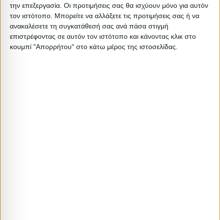
την επεξεργασία. Οι προτιμήσεις σας θα ισχύουν μόνο για αυτόν
1 PC
8.5
7.5
0.078
0
τον ιστότοπο. Μπορείτε να αλλάξετε τις προτιμήσεις σας ή να
ανακαλέσετε τη συγκατάθεσή σας ανά πάσα στιγμή
επιστρέφοντας σε αυτόν τον ιστότοπο και κάνοντας κλικ στο
κουμπί "Απορρήτου" στο κάτω μέρος της ιστοσελίδας.
Σχετικά Προϊόντα
ΝΕΟ
ΤΡΑΠΕΖΙΑ ΚΗΠΟΥ
ΤΡΑΠΕΖΙΑ ΚΗΠΟΥ
Τραπέζι πολυπροπυλενίου Callan
DOCK ΤΡΑΠΕΖΙ ΦΥΣΙΚΟ
χρώμα καφέ 120x70x73εκ.
180x90xH75cm