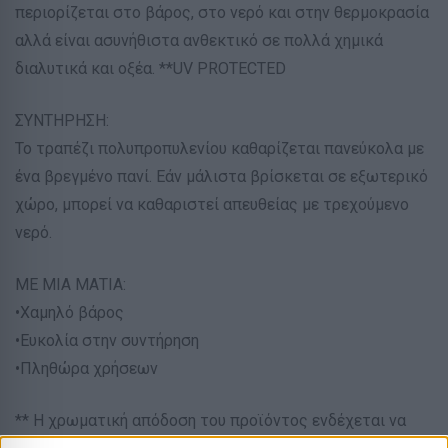
περιορίζεται στο βάρος, στο νερό και στην θερμοκρασία
αλλά είναι ασυνήθιστα ανθεκτικό σε πολλά χημικά
διαλυτικά και οξέα. **UV PROTECTED
ΣΥΝΤΗΡΗΣΗ:
Το τραπέζι πολυπροπυλενίου καθαρίζεται πανεύκολα με
ένα βρεγμένο πανί. Εάν μάλιστα βρίσκεται σε εξωτερικό
χώρο, μπορεί να καθαριστεί απευθείας με τρεχούμενο
νερό.
ΜΕ ΜΙΑ ΜΑΤΙΑ:
•Χαμηλό βάρος
•Ευκολία στην συντήρηση
•Πληθώρα χρήσεων
** Η χρωματική απόδοση του προϊόντος ενδέχεται να