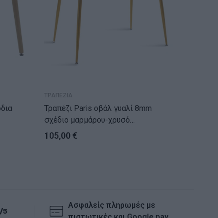
ΤΡΑΠΕΖΙΑ
ΤΡΑΠΕΖΙ
Τραπέζι Paris οβάλ γυαλί 8mm
Τραπέζι Natali M
σχέδιο μαρμάρου-χρυσό
φυσικό
120x80x75εκ
105,00
€
69,00
Ασφαλείς πληρωμές με
/5
πιστωτικές και Google pay.