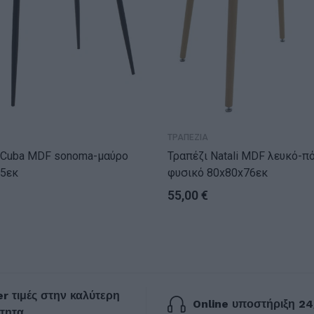
ΤΡΑΠΕΖΙΑ
sonoma-μαύρο
Τραπέζι Natali MDF λευκό-πόδια
5εκ
φυσικό 80x80x76εκ
55,00
€
r τιμές στην καλύτερη
Online υποστήριξη 24
τητα