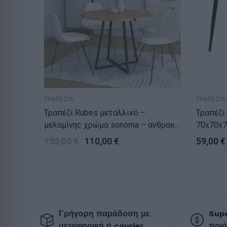
ΤΡΑΠΕΖΙΑ
ΤΡΑΠΕΖΙΑ
Τραπέζι Rubes μεταλλικό –
Τραπέζι Cuba MDF 
μελαμίνης χρώμα sonoma – ανθρακί
70x70x7
100x100x78εκ.
135,00
€
110,00
€
59,00
€
Γρήγορη παράδοση με
Supe
μεταφορική ή courier
ποιό