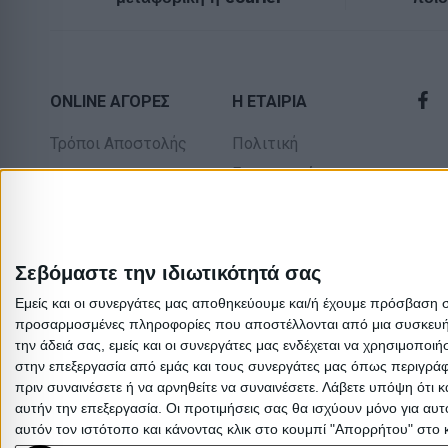
ONLINE ΑΓΟΡΕΣ
Η ΕΤΑΙΡΙΑ
Τρόποι Αποστολής
Πολιτική
Επιστροφών
Τρόποι Πληρωμής
Οροι χρήσης
Δωροεπιταγές
Προσωπικά
Πολιτική
δεδομένα
Σεβόμαστε την ιδιωτικότητά σας
επιστροφών
Σχετικά με εμάς
Εμείς και οι συνεργάτες μας αποθηκεύουμε και/ή έχουμε πρόσβαση 
προσαρμοσμένες πληροφορίες που αποστέλλονται από μια συσκευή γι
την άδειά σας, εμείς και οι συνεργάτες μας ενδέχεται να χρησιμοπ
στην επεξεργασία από εμάς και τους συνεργάτες μας όπως περιγράφ
πριν συναινέσετε ή να αρνηθείτε να συναινέσετε.
Λάβετε υπόψη ότι κ
αυτήν την επεξεργασία. Οι προτιμήσεις σας θα ισχύουν μόνο για αυ
αυτόν τον ιστότοπο και κάνοντας κλικ στο κουμπί "Απορρήτου" στο 