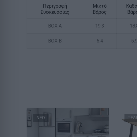
Περιγραφή
Μικτό
Καθ
Συσκευασίας
Βάρος
Βάρ
BOX A
19.3
18.
BOX B
6.4
5.
ΝΕΟ
ΤΕΛ