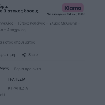
ώρα.
 3 άτοκες δόσεις.
*Για παραγγελίες 35€ έως 1500€
γελίας – Τύπος: Κουζίνας – Υλικό: Μελαμίνη –
λο – Απόχρωση
ά εκτός αποθέματος
 ερώτηση
Share
βάρος:
Βαριά προιοντα
ΤΡΑΠΕΖΙΑ
ΤΡΑΠΕΖΙΑ
rkt