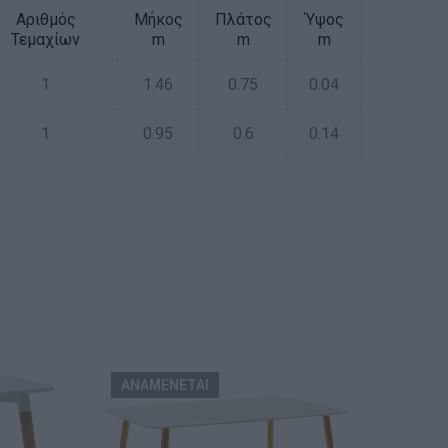
Αριθμός
Μήκος
Πλάτος
Ύψος
Τεμαχίων
m
m
m
1
1.46
0.75
0.04
1
0.95
0.6
0.14
ΑΝΑΜΕΝΕΤΑΙ
ΕΞ