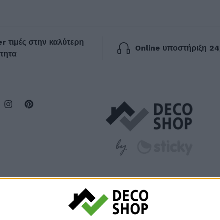
r τιμές στην καλύτερη
Online υποστήριξη 24
τητα