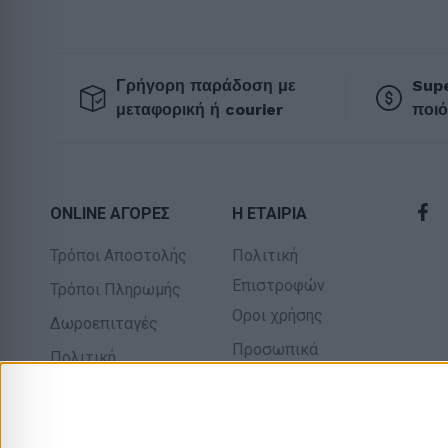
Γρήγορη παράδοση με
Supe
μεταφορική ή courier
ποιό
ONLINE ΑΓΟΡΕΣ
Η ΕΤΑΙΡΙΑ
Τρόποι Αποστολής
Πολιτική
Επιστροφών
Τρόποι Πληρωμής
Οροι χρήσης
Δωροεπιταγές
Προσωπικά
Πολιτική
δεδομένα
επιστροφών
Σχετικά με εμάς