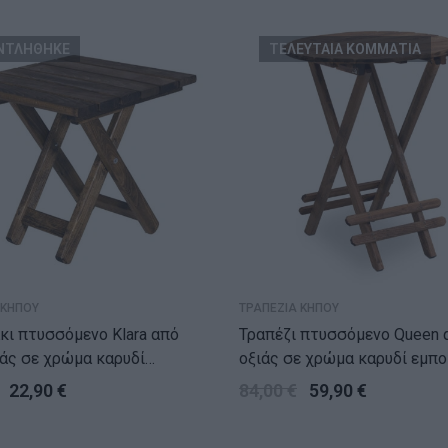
ΝΤΛΗΘΗΚΕ
ΤΕΛΕΥΤΑΙΑ ΚΟΜΜΑΤΙΑ
 ΚΗΠΟΥ
ΤΡΑΠΕΖΙΑ ΚΗΠΟΥ
ι πτυσσόμενο Klara από
Τραπέζι πτυσσόμενο Queen από ξύλο
ιάς σε χρώμα καρυδί
οξιάς σε χρώμα καρυδί εμπ
μού 45x45x45εκ.
Ø60×75εκ.
22,90
€
84,00
€
59,90
€