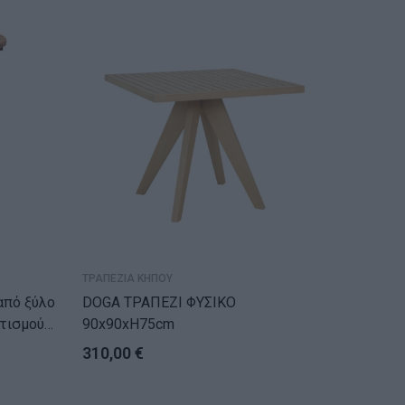
ΤΕΛ
ΤΡΑΠΕΖΙΑ ΚΗΠΟΥ
ΤΡΑΠΕΖΙ
DOGA ΤΡΑΠΕΖΙ ΦΥΣΙΚΟ
LAVA C
οτισμού
90x90xH75cm
ΑΝΟΙΧΤ
310,00
€
220,0