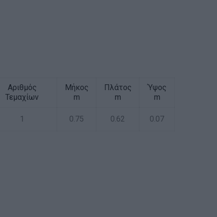
Αριθμός
Μήκος
Πλάτος
Ύψος
Τεμαχίων
m
m
m
1
0.75
0.62
0.07