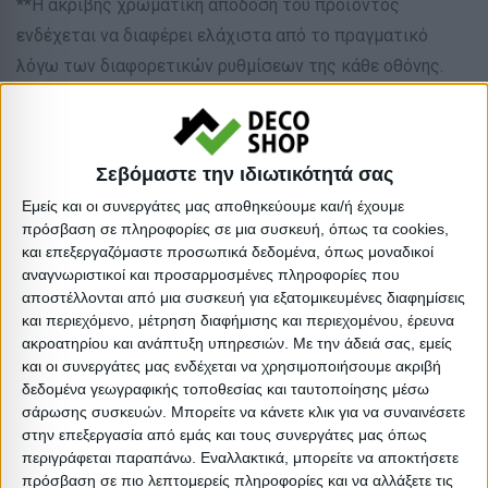
**Η ακριβής χρωματική απόδοση του προϊόντος
ενδέχεται να διαφέρει ελάχιστα από το πραγματικό
λόγω των διαφορετικών ρυθμίσεων της κάθε οθόνης.
Είδος: Τραπεζάκια
Υλικό: Wicker / Rattan
Σεβόμαστε την ιδιωτικότητά σας
Υλικό: Γυαλί
Εμείς και οι συνεργάτες μας αποθηκεύουμε και/ή έχουμε
Απόχρωση: Μαύρο
πρόσβαση σε πληροφορίες σε μια συσκευή, όπως τα cookies,
Βαρος: 13.77kg
και επεξεργαζόμαστε προσωπικά δεδομένα, όπως μοναδικοί
Όγκος: 0.189 m³
αναγνωριστικοί και προσαρμοσμένες πληροφορίες που
αποστέλλονται από μια συσκευή για εξατομικευμένες διαφημίσεις
Ελάχιστη ποσότητα: 1
και περιεχόμενο, μέτρηση διαφήμισης και περιεχομένου, έρευνα
Επόμενη εκτιμώμενη ημερομηνία παραλαβής:
ακροατηρίου και ανάπτυξη υπηρεσιών.
Με την άδειά σας, εμείς
και οι συνεργάτες μας ενδέχεται να χρησιμοποιήσουμε ακριβή
δεδομένα γεωγραφικής τοποθεσίας και ταυτοποίησης μέσω
Διαστάσεις
σάρωσης συσκευών. Μπορείτε να κάνετε κλικ για να συναινέσετε
στην επεξεργασία από εμάς και τους συνεργάτες μας όπως
Συσκευασίε
περιγράφεται παραπάνω. Εναλλακτικά, μπορείτε να αποκτήσετε
πρόσβαση σε πιο λεπτομερείς πληροφορίες και να αλλάξετε τις
Περιγραφή
Μικτό
Καθαρό
Βασικός
Βήμα