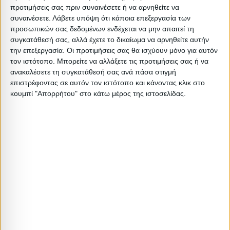
προτιμήσεις σας πριν συναινέσετε ή να αρνηθείτε να
Συσκευασίας
Βάρος
Βάρος
Όγκος
Όγκου
συναινέσετε.
Λάβετε υπόψη ότι κάποια επεξεργασία των
προσωπικών σας δεδομένων ενδέχεται να μην απαιτεί τη
BARCODE
11
10.5
0.019776
0.019776
συγκατάθεσή σας, αλλά έχετε το δικαίωμα να αρνηθείτε αυτήν
OF TOP
την επεξεργασία. Οι προτιμήσεις σας θα ισχύουν μόνο για αυτόν
τον ιστότοπο. Μπορείτε να αλλάξετε τις προτιμήσεις σας ή να
BARCODE
ανακαλέσετε τη συγκατάθεσή σας ανά πάσα στιγμή
2.77
2.7
0.1692
0.0178323
επιστρέφοντας σε αυτόν τον ιστότοπο και κάνοντας κλικ στο
OF BASE
κουμπί "Απορρήτου" στο κάτω μέρος της ιστοσελίδας.
TOP (50
0
0
0
0
PCS)
BASE (35
0
0
0
0
PCS)
Σχετικά Προϊόντα