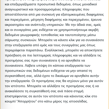
και επεξεργαζόμαστε προσωπικά δεδομένα, όπως μοναδικοί
*Το τραπέζι παραδίδεται αμοντάριστο με αναλυτικές
αναγνωριστικοί και προσαρμοσμένες πληροφορίες που
οδηγίες συναρμολόγησης
αποστέλλονται από μια συσκευή για εξατομικευμένες διαφημίσεις
και περιεχόμενο, μέτρηση διαφήμισης και περιεχομένου, έρευνα
**Η ακριβής χρωματική απόδοση του προϊόντος
ακροατηρίου και ανάπτυξη υπηρεσιών.
Με την άδειά σας, εμείς
ενδέχεται να διαφέρει ελάχιστα από το πραγματικό
και οι συνεργάτες μας ενδέχεται να χρησιμοποιήσουμε ακριβή
λόγω των διαφορετικών ρυθμίσεων της κάθε οθόνης.
δεδομένα γεωγραφικής τοποθεσίας και ταυτοποίησης μέσω
σάρωσης συσκευών. Μπορείτε να κάνετε κλικ για να συναινέσετε
στην επεξεργασία από εμάς και τους συνεργάτες μας όπως
Τύπος: Εξωτερικού χώρου
περιγράφεται παραπάνω. Εναλλακτικά, μπορείτε να αποκτήσετε
Είδος: Τραπέζια τραπεζαρίας
πρόσβαση σε πιο λεπτομερείς πληροφορίες και να αλλάξετε τις
Υλικό: Polywood
προτιμήσεις σας πριν συναινέσετε ή να αρνηθείτε να
συναινέσετε.
Λάβετε υπόψη ότι κάποια επεξεργασία των
Υλικό: Αλουμίνιο
προσωπικών σας δεδομένων ενδέχεται να μην απαιτεί τη
Βαρος: 19.8kg
συγκατάθεσή σας, αλλά έχετε το δικαίωμα να αρνηθείτε αυτήν
Όγκος: 0.186 m³
την επεξεργασία. Οι προτιμήσεις σας θα ισχύουν μόνο για αυτόν
τον ιστότοπο. Μπορείτε να αλλάξετε τις προτιμήσεις σας ή να
Ελάχιστη ποσότητα: 1
ανακαλέσετε τη συγκατάθεσή σας ανά πάσα στιγμή
Επόμενη εκτιμώμενη ημερομηνία παραλαβής: 2026-08-
επιστρέφοντας σε αυτόν τον ιστότοπο και κάνοντας κλικ στο
10T00:00:00
κουμπί "Απορρήτου" στο κάτω μέρος της ιστοσελίδας.