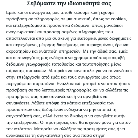
Σεβόμαστε την ιδιωτικότητά σας
Κάνε μια ερώτηση
Share
Εμείς και οι συνεργάτες μας αποθηκεύουμε και/ή έχουμε
πρόσβαση σε πληροφορίες σε μια συσκευή, όπως τα cookies,
Κατηγορία:
ΤΡΑΠΕΖΙΑ
και επεξεργαζόμαστε προσωπικά δεδομένα, όπως μοναδικοί
αναγνωριστικοί και προσαρμοσμένες πληροφορίες που
Tag:
ΤΡΑΠΕΖΙΑ
αποστέλλονται από μια συσκευή για εξατομικευμένες διαφημίσεις
Μάρκα:
Pakoworld
και περιεχόμενο, μέτρηση διαφήμισης και περιεχομένου, έρευνα
ακροατηρίου και ανάπτυξη υπηρεσιών.
Με την άδειά σας, εμείς
και οι συνεργάτες μας ενδέχεται να χρησιμοποιήσουμε ακριβή
δεδομένα γεωγραφικής τοποθεσίας και ταυτοποίησης μέσω
σάρωσης συσκευών. Μπορείτε να κάνετε κλικ για να συναινέσετε
Εγγυημένες & Ασφαλείς Συναλλαγές
στην επεξεργασία από εμάς και τους συνεργάτες μας όπως
περιγράφεται παραπάνω. Εναλλακτικά, μπορείτε να αποκτήσετε
πρόσβαση σε πιο λεπτομερείς πληροφορίες και να αλλάξετε τις
προτιμήσεις σας πριν συναινέσετε ή να αρνηθείτε να
Περιγραφή
Πληροφορίες
Αξιολογήσεις (0)
συναινέσετε.
Λάβετε υπόψη ότι κάποια επεξεργασία των
προσωπικών σας δεδομένων ενδέχεται να μην απαιτεί τη
συγκατάθεσή σας, αλλά έχετε το δικαίωμα να αρνηθείτε αυτήν
την επεξεργασία. Οι προτιμήσεις σας θα ισχύουν μόνο για αυτόν
Τραπέζι Prestone pakoworld oak μελαμίνης-μαύρο
τον ιστότοπο. Μπορείτε να αλλάξετε τις προτιμήσεις σας ή να
μέταλλο 70x70x75εκΕάν θέλετε να κοσμήσετε το χώρο
ανακαλέσετε τη συγκατάθεσή σας ανά πάσα στιγμή