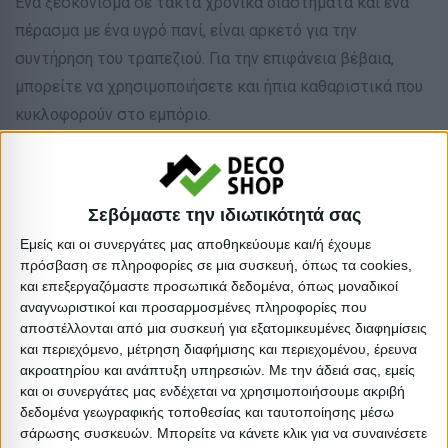
Ένα ξεσκόνισμα σε τακτά χρονικά διαστήματα και ένα
πέρασμα με ένα υγρό πανί, είναι αρκετό για την
συντήρηση του τραπεζιού. Για την επιφάνεια βέβαια,
μπορείτε να χρησιμοποιήσετε και ήπια καθαριστικά που
κυκλοφορούν στο εμπόριο.
*To προϊόν παραδίδεται αμοντάριστο με αναλυτικές
οδηγίες συναρμολόγησης.
Σεβόμαστε την ιδιωτικότητά σας
** Η χρωματική απόδοση του προϊόντος ενδέχεται να
Εμείς και οι συνεργάτες μας αποθηκεύουμε και/ή έχουμε
διαφέρει ελαφρώς σε σχέση με την φωτογραφική
πρόσβαση σε πληροφορίες σε μια συσκευή, όπως τα cookies,
απεικόνισή του στην οθόνη σας.
και επεξεργαζόμαστε προσωπικά δεδομένα, όπως μοναδικοί
αναγνωριστικοί και προσαρμοσμένες πληροφορίες που
αποστέλλονται από μια συσκευή για εξατομικευμένες διαφημίσεις
Τύπος: Σαλονιού
και περιεχόμενο, μέτρηση διαφήμισης και περιεχομένου, έρευνα
Είδος: Τραπέζια σαλονιού
ακροατηρίου και ανάπτυξη υπηρεσιών.
Με την άδειά σας, εμείς
Υλικό: Μελαμίνη
και οι συνεργάτες μας ενδέχεται να χρησιμοποιήσουμε ακριβή
δεδομένα γεωγραφικής τοποθεσίας και ταυτοποίησης μέσω
Υλικό: Πολυπροπυλένιο
σάρωσης συσκευών. Μπορείτε να κάνετε κλικ για να συναινέσετε
Βαρος: 25kg