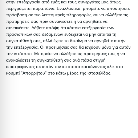
στην επεξεργασία από εμάς και τους συνεργάτες μας όπως
Όγκος: 0.079 m³
περιγράφεται παραπάνω. Εναλλακτικά, μπορείτε να αποκτήσετε
πρόσβαση σε πιο λεπτομερείς πληροφορίες και να αλλάξετε τις
Ελάχιστη ποσότητα: 1
προτιμήσεις σας πριν συναινέσετε ή να αρνηθείτε να
Επόμενη εκτιμώμενη ημερομηνία παραλαβής: 2026-11-
συναινέσετε.
Λάβετε υπόψη ότι κάποια επεξεργασία των
30T00:00:00
προσωπικών σας δεδομένων ενδέχεται να μην απαιτεί τη
συγκατάθεσή σας, αλλά έχετε το δικαίωμα να αρνηθείτε αυτήν
την επεξεργασία. Οι προτιμήσεις σας θα ισχύουν μόνο για αυτόν
Διαστάσεις
τον ιστότοπο. Μπορείτε να αλλάξετε τις προτιμήσεις σας ή να
ανακαλέσετε τη συγκατάθεσή σας ανά πάσα στιγμή
Συσκευασίες 
επιστρέφοντας σε αυτόν τον ιστότοπο και κάνοντας κλικ στο
κουμπί "Απορρήτου" στο κάτω μέρος της ιστοσελίδας.
Περιγραφή
Μικτό
Καθαρό
Βασικός
Βήμα
Π
Συσκευασίας
Βάρος
Βάρος
Όγκος
Όγκου
Α
1 PC
25
23
0.0792
0
Σχετικά Προϊόντα