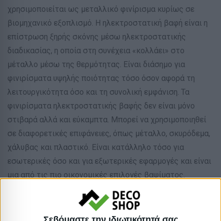
χρησιμοποιείται ως μεταλλικό φινίρισμα κυρίως σε
βιομηχανικό εξοπλισμό. Η ηλεκτροστατική βαφή είναι η
επίστρωση ξηρής σκόνης μέσω ηλεκτροστατικής
διαδικασίας, η οποία στη συνέχεια «κολλάει» στο
μέταλλο μέσω της θερμότητας. Είναι διάσημο για
φινιρίσματα υψηλής ποιότητας τόσο όσον αφορά τη
λειτουργικότητα όσο και τη συνολική εμφάνιση. Τα
φινιρίσματα ηλεκτροστατικής βαφής δεν είναι μόνο
στιβαρά αλλά και εύκαμπτα. Μπορεί να χρησιμοποιηθεί
σε διαφορετικές επιφάνειες, όπως μέταλλο, σκυρόδεμα,
χάλυβας και πλαστικό. Είναι κατάλληλο τόσο για
εσωτερικές όσο και για εξωτερικές εφαρμογές και είναι
μια από τις πιο οικονομικές επιλογές βαψίματος.
ΣΥΝΤΗΡΗΣΗ:
Τόσο η επιφάνεια, όσο και τα πόδια καθαρίζονται εύκολα
Σεβόμαστε την ιδιωτικότητά σας