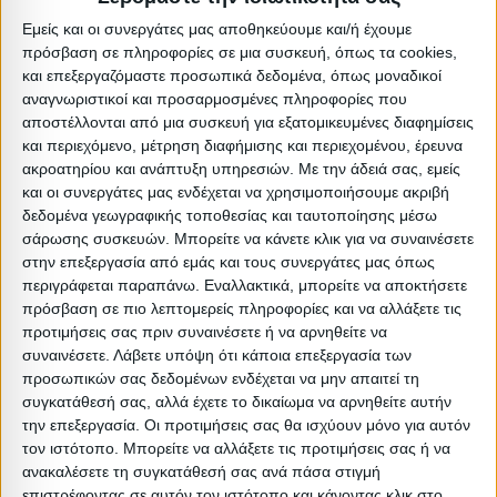
με ένα υγρό πανί.
Εμείς και οι συνεργάτες μας αποθηκεύουμε και/ή έχουμε
πρόσβαση σε πληροφορίες σε μια συσκευή, όπως τα cookies,
ΠΛΕΟΝΕΚΤΗΜΑΤΑ:
και επεξεργαζόμαστε προσωπικά δεδομένα, όπως μοναδικοί
αναγνωριστικοί και προσαρμοσμένες πληροφορίες που
•Στιβαρή κατασκευή
αποστέλλονται από μια συσκευή για εξατομικευμένες διαφημίσεις
•Ποιοτικά υλικά και μέθοδοι κατασκευής
και περιεχόμενο, μέτρηση διαφήμισης και περιεχομένου, έρευνα
•Αισθητικά όμορφα τραπέζια
ακροατηρίου και ανάπτυξη υπηρεσιών.
Με την άδειά σας, εμείς
και οι συνεργάτες μας ενδέχεται να χρησιμοποιήσουμε ακριβή
•Πρακτικά στην χρήση τους
δεδομένα γεωγραφικής τοποθεσίας και ταυτοποίησης μέσω
•Δεν πιάνουν πολύ χώρο αφού το ένα μπαίνει κάτω από
σάρωσης συσκευών. Μπορείτε να κάνετε κλικ για να συναινέσετε
το άλλο
στην επεξεργασία από εμάς και τους συνεργάτες μας όπως
περιγράφεται παραπάνω. Εναλλακτικά, μπορείτε να αποκτήσετε
πρόσβαση σε πιο λεπτομερείς πληροφορίες και να αλλάξετε τις
Τύπος: Σαλονιού
προτιμήσεις σας πριν συναινέσετε ή να αρνηθείτε να
Υλικό: Μελαμίνη
συναινέσετε.
Λάβετε υπόψη ότι κάποια επεξεργασία των
Υλικό: Μέταλλο
προσωπικών σας δεδομένων ενδέχεται να μην απαιτεί τη
συγκατάθεσή σας, αλλά έχετε το δικαίωμα να αρνηθείτε αυτήν
Απόχρωση: Μαύρο
την επεξεργασία. Οι προτιμήσεις σας θα ισχύουν μόνο για αυτόν
Βαρος: 13kg
τον ιστότοπο. Μπορείτε να αλλάξετε τις προτιμήσεις σας ή να
Όγκος: 0.061 m³
ανακαλέσετε τη συγκατάθεσή σας ανά πάσα στιγμή
επιστρέφοντας σε αυτόν τον ιστότοπο και κάνοντας κλικ στο