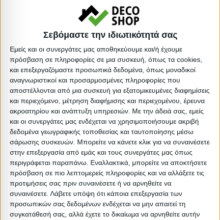
ΠΛΕΟΝΕΚΤΗΜΑΤΑ:
Το ΗΜ8733.02 είναι ένα τραπέζι που σίγουρα τραβάει τα
βλέμματα! Συνδυάζει με υπέροχο τρόπο το γυαλί με το
Σεβόμαστε την ιδιωτικότητά σας
μέταλλο των πολύ ιδιαίτερων ποδιών.
Εμείς και οι συνεργάτες μας αποθηκεύουμε και/ή έχουμε
Συνδυάστε τo με καρέκλες με την ίδια αισθητική και
πρόσβαση σε πληροφορίες σε μια συσκευή, όπως τα cookies,
και επεξεργαζόμαστε προσωπικά δεδομένα, όπως μοναδικοί
αποκτήστε την τραπεζαρία που πάντα επιθυμούσατε. Η
αναγνωριστικοί και προσαρμοσμένες πληροφορίες που
μοντέρνα του κατασκευή μπορεί να συνδυαστεί με πολλά
αποστέλλονται από μια συσκευή για εξατομικευμένες διαφημίσεις
χρώματα και διάφορα στυλ διακόσμησης και είναι
και περιεχόμενο, μέτρηση διαφήμισης και περιεχομένου, έρευνα
ακροατηρίου και ανάπτυξη υπηρεσιών.
Με την άδειά σας, εμείς
σίγουρο ότι θα αναβαθμίσει και αισθητικά τον χώρο σας!
και οι συνεργάτες μας ενδέχεται να χρησιμοποιήσουμε ακριβή
δεδομένα γεωγραφικής τοποθεσίας και ταυτοποίησης μέσω
To προϊόν παραδίδεται αμοντάριστο
σάρωσης συσκευών. Μπορείτε να κάνετε κλικ για να συναινέσετε
στην επεξεργασία από εμάς και τους συνεργάτες μας όπως
περιγράφεται παραπάνω. Εναλλακτικά, μπορείτε να αποκτήσετε
Τύπος: Τραπεζαρίας
πρόσβαση σε πιο λεπτομερείς πληροφορίες και να αλλάξετε τις
Υλικό: Μέταλλο
προτιμήσεις σας πριν συναινέσετε ή να αρνηθείτε να
Υλικό: Γυαλί
συναινέσετε.
Λάβετε υπόψη ότι κάποια επεξεργασία των
προσωπικών σας δεδομένων ενδέχεται να μην απαιτεί τη
Απόχρωση: Φυσικό
συγκατάθεσή σας, αλλά έχετε το δικαίωμα να αρνηθείτε αυτήν