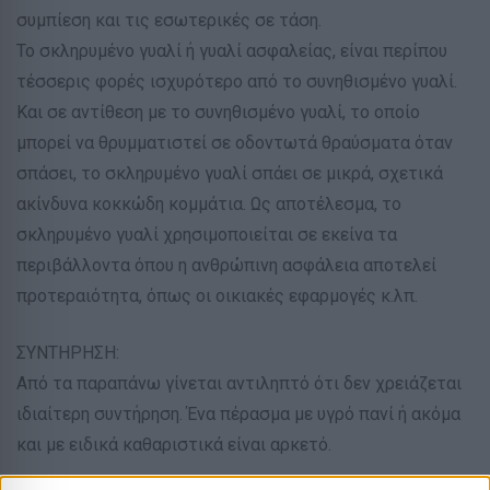
συμπίεση και τις εσωτερικές σε τάση.
Το σκληρυμένο γυαλί ή γυαλί ασφαλείας, είναι περίπου
τέσσερις φορές ισχυρότερο από το συνηθισμένο γυαλί.
Και σε αντίθεση με το συνηθισμένο γυαλί, το οποίο
μπορεί να θρυμματιστεί σε οδοντωτά θραύσματα όταν
σπάσει, το σκληρυμένο γυαλί σπάει σε μικρά, σχετικά
ακίνδυνα κοκκώδη κομμάτια. Ως αποτέλεσμα, το
σκληρυμένο γυαλί χρησιμοποιείται σε εκείνα τα
περιβάλλοντα όπου η ανθρώπινη ασφάλεια αποτελεί
προτεραιότητα, όπως οι οικιακές εφαρμογές κ.λπ.
ΣΥΝΤΗΡΗΣΗ:
Από τα παραπάνω γίνεται αντιληπτό ότι δεν χρειάζεται
ιδιαίτερη συντήρηση. Ένα πέρασμα με υγρό πανί ή ακόμα
και με ειδικά καθαριστικά είναι αρκετό.