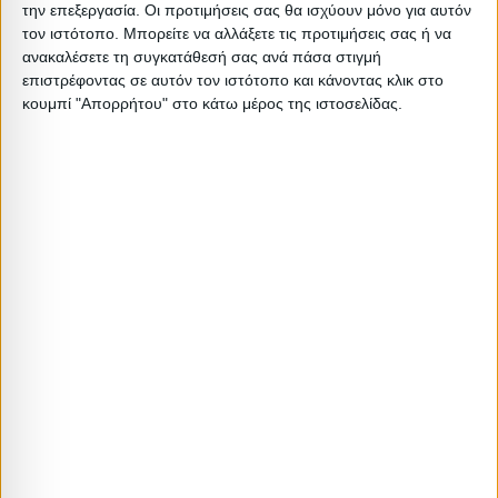
Βαρος: 32.4kg
την επεξεργασία. Οι προτιμήσεις σας θα ισχύουν μόνο για αυτόν
Όγκος: 0.07 m³
τον ιστότοπο. Μπορείτε να αλλάξετε τις προτιμήσεις σας ή να
ανακαλέσετε τη συγκατάθεσή σας ανά πάσα στιγμή
Ελάχιστη ποσότητα: 1
επιστρέφοντας σε αυτόν τον ιστότοπο και κάνοντας κλικ στο
Επόμενη εκτιμώμενη ημερομηνία παραλαβής: 2026-11-
κουμπί "Απορρήτου" στο κάτω μέρος της ιστοσελίδας.
30T00:00:00
Διαστάσεις
Συσκευασίες 
Περιγραφή
Μικτό
Καθαρό
Βασικός
Βήμα
Π
Συσκευασίας
Βάρος
Βάρος
Όγκος
Όγκου
BOX A
25
24.5
0.052094
0
BOX B
7.4
6.9
0.018207
0