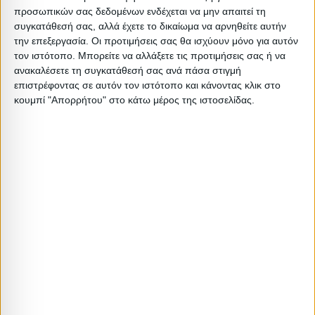
Περιγραφή
Μικτό
Καθαρό
Βασικός
Βήμα
Π
προσωπικών σας δεδομένων ενδέχεται να μην απαιτεί τη
Συσκευασίας
Βάρος
Βάρος
Όγκος
Όγκου
Α
συγκατάθεσή σας, αλλά έχετε το δικαίωμα να αρνηθείτε αυτήν
την επεξεργασία. Οι προτιμήσεις σας θα ισχύουν μόνο για αυτόν
BOX A BASE
74
73.5
0.038
0
τον ιστότοπο. Μπορείτε να αλλάξετε τις προτιμήσεις σας ή να
ανακαλέσετε τη συγκατάθεσή σας ανά πάσα στιγμή
BOX B POLE
0
0
0
0
επιστρέφοντας σε αυτόν τον ιστότοπο και κάνοντας κλικ στο
κουμπί "Απορρήτου" στο κάτω μέρος της ιστοσελίδας.
Σχετικά Προϊόντα
ΕΞΑΝΤΛΗΘΗΚΕ
ΕΞΑΝΤΛΗΘΗΚΕ