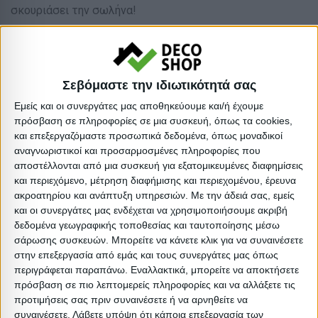
σκουριάσει την σωλήνα!
* Κατάλληλη για οικιακή και επαγγελματική χρήση
Είδος: Βάσεις
Σεβόμαστε την ιδιωτικότητά σας
Υλικό: Ψηφίδα
Εμείς και οι συνεργάτες μας αποθηκεύουμε και/ή έχουμε
πρόσβαση σε πληροφορίες σε μια συσκευή, όπως τα cookies,
:
και επεξεργαζόμαστε προσωπικά δεδομένα, όπως μοναδικοί
:
αναγνωριστικοί και προσαρμοσμένες πληροφορίες που
Βαρος: 74kg
αποστέλλονται από μια συσκευή για εξατομικευμένες διαφημίσεις
και περιεχόμενο, μέτρηση διαφήμισης και περιεχομένου, έρευνα
Όγκος: 0.038 m³
ακροατηρίου και ανάπτυξη υπηρεσιών.
Με την άδειά σας, εμείς
Ελάχιστη ποσότητα: 1
και οι συνεργάτες μας ενδέχεται να χρησιμοποιήσουμε ακριβή
Επόμενη εκτιμώμενη ημερομηνία παραλαβής:
δεδομένα γεωγραφικής τοποθεσίας και ταυτοποίησης μέσω
σάρωσης συσκευών. Μπορείτε να κάνετε κλικ για να συναινέσετε
στην επεξεργασία από εμάς και τους συνεργάτες μας όπως
Διαστάσεις
περιγράφεται παραπάνω. Εναλλακτικά, μπορείτε να αποκτήσετε
πρόσβαση σε πιο λεπτομερείς πληροφορίες και να αλλάξετε τις
Συσκευασίες 
προτιμήσεις σας πριν συναινέσετε ή να αρνηθείτε να
συναινέσετε.
Λάβετε υπόψη ότι κάποια επεξεργασία των