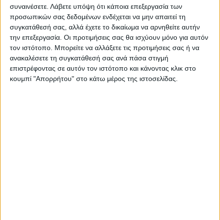
συναινέσετε.
Λάβετε υπόψη ότι κάποια επεξεργασία των
προσωπικών σας δεδομένων ενδέχεται να μην απαιτεί τη
συγκατάθεσή σας, αλλά έχετε το δικαίωμα να αρνηθείτε αυτήν
την επεξεργασία. Οι προτιμήσεις σας θα ισχύουν μόνο για αυτόν
τον ιστότοπο. Μπορείτε να αλλάξετε τις προτιμήσεις σας ή να
Προσθήκη στο καλάθι
ανακαλέσετε τη συγκατάθεσή σας ανά πάσα στιγμή
επιστρέφοντας σε αυτόν τον ιστότοπο και κάνοντας κλικ στο
Κωδικός προϊόντος :
341704
κουμπί "Απορρήτου" στο κάτω μέρος της ιστοσελίδας.
Κάνε μια ερώτηση
Share
Κατηγορία:
ΒΙΒΛΙΟΘΗΚΕΣ
Tag:
ΒΙΒΛΙΟΘΗΚΕΣ
Μάρκα:
ArteLibre
Εγγυημένες & Ασφαλείς Συναλλαγές