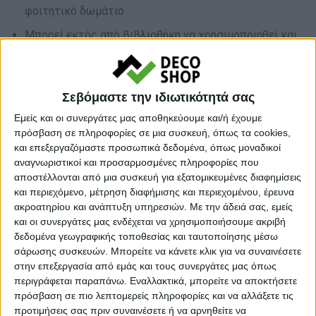
φοιτητικό δωμάτιο
Μπορεί εκτός από βιβλιοθήκη να χρησιμοποιηθεί και
σαν διαχωριστικό χώρου στο καθιστικό ή στο χωλ
σας
Σεβόμαστε την ιδιωτικότητά σας
Μια έξυπνη ιδέα διακόσμησης και ανανέωσης της
αισθητικής του χώρου σας
Εμείς και οι συνεργάτες μας αποθηκεύουμε και/ή έχουμε
πρόσβαση σε πληροφορίες σε μια συσκευή, όπως τα cookies,
και επεξεργαζόμαστε προσωπικά δεδομένα, όπως μοναδικοί
Σε απόθεμα
αναγνωριστικοί και προσαρμοσμένες πληροφορίες που
αποστέλλονται από μια συσκευή για εξατομικευμένες διαφημίσεις
και περιεχόμενο, μέτρηση διαφήμισης και περιεχομένου, έρευνα
Ποσότητα
ακροατηρίου και ανάπτυξη υπηρεσιών.
Με την άδειά σας, εμείς
και οι συνεργάτες μας ενδέχεται να χρησιμοποιήσουμε ακριβή
δεδομένα γεωγραφικής τοποθεσίας και ταυτοποίησης μέσω
σάρωσης συσκευών. Μπορείτε να κάνετε κλικ για να συναινέσετε
στην επεξεργασία από εμάς και τους συνεργάτες μας όπως
περιγράφεται παραπάνω. Εναλλακτικά, μπορείτε να αποκτήσετε
πρόσβαση σε πιο λεπτομερείς πληροφορίες και να αλλάξετε τις
προτιμήσεις σας πριν συναινέσετε ή να αρνηθείτε να