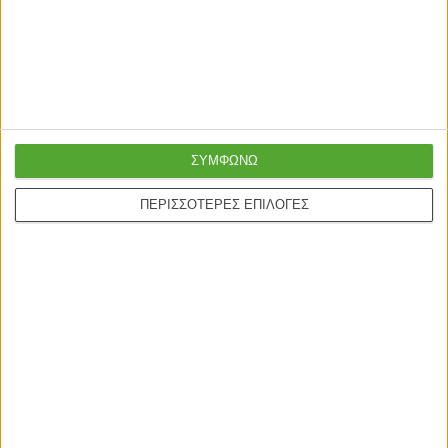
φυσικό-λευκό 35x30x161εκ
φυσικό-ανθρακί
108,5×25,5×161εκ
55,00
€
99,00
€
ΣΥΜΦΩΝΩ
Γρήγορη παράδοση
Super τιμές στην
με μεταφορική ή
ΠΕΡΙΣΣΟΤΕΡΕΣ ΕΠΙΛΟΓΕΣ
καλύτερη ποιότητα
courier
Ασφαλείς πληρωμές με
Online υποστήριξη
πιστωτικές και Google
24/5
pay.
ONLINE ΑΓΟΡΕΣ