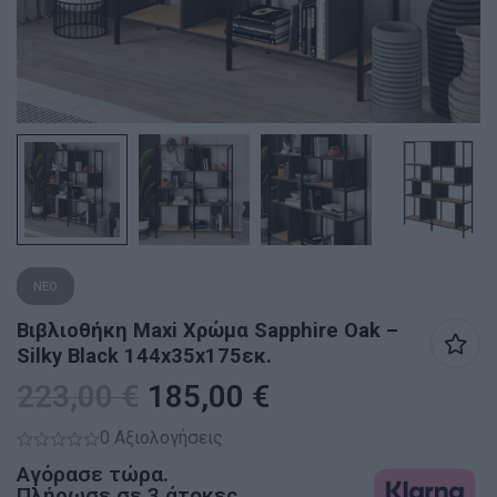
ΝΕΟ
Βιβλιοθήκη Maxi Χρώμα Sapphire Oak –
Silky Black 144x35x175εκ.
223,00
€
185,00
€
0 Αξιολογήσεις
Αγόρασε τώρα.
Πλήρωσε σε 3 άτοκες