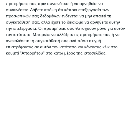
προτιμήσεις σας πριν συναινέσετε ή να αρνηθείτε να
black 144x35x175εκ.
συναινέσετε.
Λάβετε υπόψη ότι κάποια επεξεργασία των
προσωπικών σας δεδομένων ενδέχεται να μην απαιτεί τη
συγκατάθεσή σας, αλλά έχετε το δικαίωμα να αρνηθείτε αυτήν
Τεχνικά χαρακτηριστικά:
την επεξεργασία. Οι προτιμήσεις σας θα ισχύουν μόνο για αυτόν
τον ιστότοπο. Μπορείτε να αλλάξετε τις προτιμήσεις σας ή να
Χρώμα: sapphire oak – silky black
ανακαλέσετε τη συγκατάθεσή σας ανά πάσα στιγμή
επιστρέφοντας σε αυτόν τον ιστότοπο και κάνοντας κλικ στο
Διαστάσεις: Μήκος 144 x Βάθος 35 x Ύψος 175 εκ.
κουμπί "Απορρήτου" στο κάτω μέρος της ιστοσελίδας.
Πάχος μελαμίνης: 18mm.
Κατασκευασμένη από μοριοσανίδα με επένδυση
μελαμίνης εξαιρετικής ποιότητας και υψηλών
αντοχών στη φθορά και στο χρόνο.
Το μέταλλο κατασκευής δεν σκουριάζει και είναι
βαμμένο με ηλεκτροστατική βαφή πούδρας.
Τα υλικά κατασκευής είναι αβλαβή για το περιβάλλον
και την υγεία, δεν περιέχουν καρκινογόνες ουσίες και
ακολουθούν τα ευρωπαϊκά πρότυπα ποιότητας Ε1.