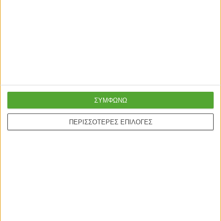
ΒΙΒΛΙΟΘΗΚΕΣ
ΒΙΒΛΙΟΘΗΚΕΣ
Βιβλιοθήκη – στήλη Piri oak
Βιβλιοθήκη – στήλη Piri λευκό
μελαμίνης 35x30x161εκ
μελαμίνης 35x30x161εκ
55,00
€
55,00
€
ΣΥΜΦΩΝΩ
Γρήγορη παράδοση
ΠΕΡΙΣΣΟΤΕΡΕΣ ΕΠΙΛΟΓΕΣ
Super τιμές στην
με μεταφορική ή
καλύτερη ποιότητα
courier
Ασφαλείς πληρωμές με
Online υποστήριξη
πιστωτικές και Google
24/5
pay.