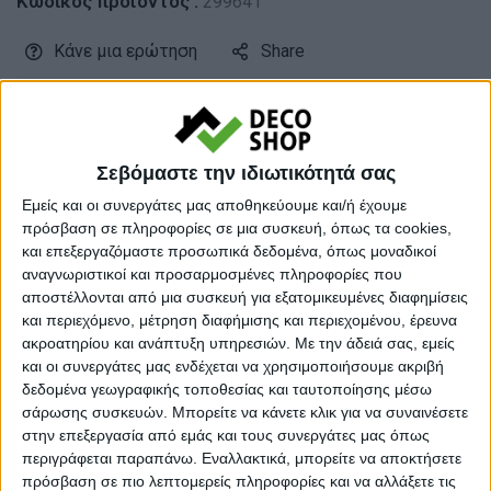
Κωδικός προϊόντος :
299641
Κάνε μια ερώτηση
Share
Κατηγορία:
ΒΙΒΛΙΟΘΗΚΕΣ
Tag:
ΒΙΒΛΙΟΘΗΚΕΣ
Σεβόμαστε την ιδιωτικότητά σας
Μάρκα:
Megapap
Εμείς και οι συνεργάτες μας αποθηκεύουμε και/ή έχουμε
πρόσβαση σε πληροφορίες σε μια συσκευή, όπως τα cookies,
και επεξεργαζόμαστε προσωπικά δεδομένα, όπως μοναδικοί
αναγνωριστικοί και προσαρμοσμένες πληροφορίες που
αποστέλλονται από μια συσκευή για εξατομικευμένες διαφημίσεις
Εγγυημένες & Ασφαλείς Συναλλαγές
και περιεχόμενο, μέτρηση διαφήμισης και περιεχομένου, έρευνα
ακροατηρίου και ανάπτυξη υπηρεσιών.
Με την άδειά σας, εμείς
και οι συνεργάτες μας ενδέχεται να χρησιμοποιήσουμε ακριβή
δεδομένα γεωγραφικής τοποθεσίας και ταυτοποίησης μέσω
Περιγραφή
Πληροφορίες
Ερωτήσεις
σάρωσης συσκευών. Μπορείτε να κάνετε κλικ για να συναινέσετε
στην επεξεργασία από εμάς και τους συνεργάτες μας όπως
περιγράφεται παραπάνω. Εναλλακτικά, μπορείτε να αποκτήσετε
πρόσβαση σε πιο λεπτομερείς πληροφορίες και να αλλάξετε τις
Βιβλιοθήκη Maxi Megapap χρώμα sapphire oak – silky