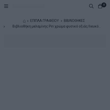
0
⌂
ΕΠΙΠΛΑ ΓΡΑΦΕΙΟΥ
ΒΙΒΛΙΟΘΗΚΕΣ
Βιβλιοθήκη μελαμίνης Piri χρώμα φυσικό οξιάς/λευκό
35x30x161εκ.