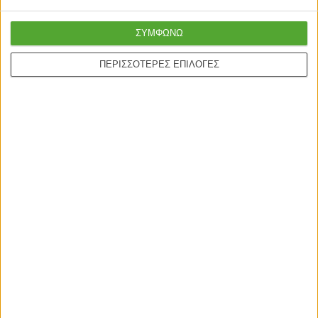
ΣΥΜΦΩΝΩ
ΠΕΡΙΣΣΟΤΕΡΕΣ ΕΠΙΛΟΓΕΣ
Γρήγορη παράδοση
Super τιμές στην
με μεταφορική ή
καλύτερη ποιότητα
courier
Ασφαλείς πληρωμές με
Online υποστήριξη
πιστωτικές και Google
24/5
pay.