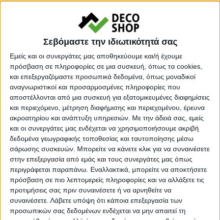
Κωδικός προϊόντος :
96860
Κάνε μια ερώτηση
Share
Σεβόμαστε την ιδιωτικότητά σας
Εμείς και οι συνεργάτες μας αποθηκεύουμε και/ή έχουμε
πρόσβαση σε πληροφορίες σε μια συσκευή, όπως τα cookies,
Κατηγορία:
ΒΙΒΛΙΟΘΗΚΕΣ
και επεξεργαζόμαστε προσωπικά δεδομένα, όπως μοναδικοί
Tag:
ΒΙΒΛΙΟΘΗΚΕΣ
αναγνωριστικοί και προσαρμοσμένες πληροφορίες που
αποστέλλονται από μια συσκευή για εξατομικευμένες διαφημίσεις
Μάρκα:
Megapap
και περιεχόμενο, μέτρηση διαφήμισης και περιεχομένου, έρευνα
ακροατηρίου και ανάπτυξη υπηρεσιών.
Με την άδειά σας, εμείς
και οι συνεργάτες μας ενδέχεται να χρησιμοποιήσουμε ακριβή
δεδομένα γεωγραφικής τοποθεσίας και ταυτοποίησης μέσω
σάρωσης συσκευών. Μπορείτε να κάνετε κλικ για να συναινέσετε
Εγγυημένες & Ασφαλείς Συναλλαγές
στην επεξεργασία από εμάς και τους συνεργάτες μας όπως
περιγράφεται παραπάνω. Εναλλακτικά, μπορείτε να αποκτήσετε
πρόσβαση σε πιο λεπτομερείς πληροφορίες και να αλλάξετε τις
προτιμήσεις σας πριν συναινέσετε ή να αρνηθείτε να
Περιγραφή
Πληροφορίες
Ερωτήσεις
συναινέσετε.
Λάβετε υπόψη ότι κάποια επεξεργασία των
προσωπικών σας δεδομένων ενδέχεται να μην απαιτεί τη