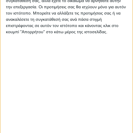
συγκατάθεσή σας, αλλά έχετε το δικαίωμα να αρνηθείτε αυτήν
την επεξεργασία. Οι προτιμήσεις σας θα ισχύουν μόνο για αυτόν
Βιβλιοθήκη μελαμίνης Piri Megapap χρώμα sapphire oak/
τον ιστότοπο. Μπορείτε να αλλάξετε τις προτιμήσεις σας ή να
λευκό 35x30x161εκ.
ανακαλέσετε τη συγκατάθεσή σας ανά πάσα στιγμή
επιστρέφοντας σε αυτόν τον ιστότοπο και κάνοντας κλικ στο
Τεχνικά χαρακτηριστικά:
κουμπί "Απορρήτου" στο κάτω μέρος της ιστοσελίδας.
Χρώμα: sapphire oak/λευκό
Διαστάσεις: Μήκος 35 x Βάθος 30 x Ύψος 161 εκ.
Πάχος μελαμίνης: 18mm.
Φέρει έξι ράφια.
Κατασκευασμένη από μοριοσανίδα με επένδυση
μελαμίνης εξαιρετικής ποιότητας και υψηλών
αντοχών στη φθορά και στο χρόνο.
Τα υλικά κατασκευής είναι αβλαβή για το περιβάλλον
και την υγεία, δεν περιέχουν καρκινογόνες ουσίες και