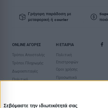
Γρήγορη παράδοση με
Supe
μεταφορική ή courier
ποιό
ONLINE ΑΓΟΡΕΣ
Η ΕΤΑΙΡΙΑ
Τρόποι Αποστολής
Πολιτική
Επιστροφών
Τρόποι Πληρωμής
Οροι χρήσης
Δωροεπιταγές
Προσωπικά
Πολιτική
δεδομένα
επιστροφών
Σχετικά με εμάς
Σεβόμαστε την ιδιωτικότητά σας