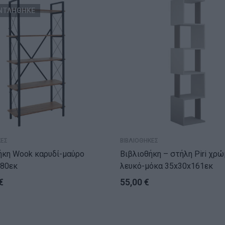
ΝΤΛΗΘΗΚΕ
ΚΕΣ
ΒΙΒΛΙΟΘΗΚΕΣ
ok καρυδί-μαύρο
Βιβλιοθήκη – στήλη Piri χρώμα
180εκ
λευκό-μόκα 35x30x161εκ
€
55,00
€