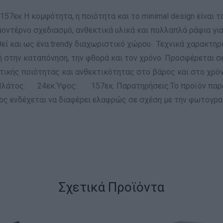
57εκ Η κομψότητα, η ποιότητα και το minimal design είναι το 
 Με μοντέρνο σχεδιασμό, ανθεκτικά υλικά και πολλαπλά ράφια
θεί και ως ένα trendy διαχωριστικό χώρου. Τεχνικά χαρακτηρ
ή στην καταπόνηση, την φθορά και τον χρόνο. Προσφέρεται σ
ικής ποιότητας και ανθεκτικότητας στο βάρος και στο χρόν
Πλάτος: 24εκ.Ύψος: 157εκ. Παρατηρήσεις:Το προϊόν παρα
ς ενδέχεται να διαφέρει ελαφρώς σε σχέση με την φωτογραφ
Σχετικά Προϊόντα