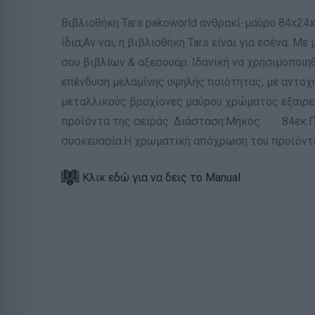
Βιβλιοθήκη Tars pakoworld ανθρακί-μαύρο 84x24x1
ίδια;Αν ναι, η βιβλιοθήκη Tars είναι για εσένα.
σου βιβλίων & αξεσουάρ. Ιδανική να χρησιμοποιη
επένδυση μελαμίνης υψηλής ποιότητας, με αντοχ
μεταλλικούς βραχίονες μαύρου χρώματος εξαιρετ
προϊόντα της σειράς. Διάσταση:Μήκος: 84εκ.
συσκευασία.Η χρωματική απόχρωση του προϊόντο
Κλικ εδώ για να δεις το Manual