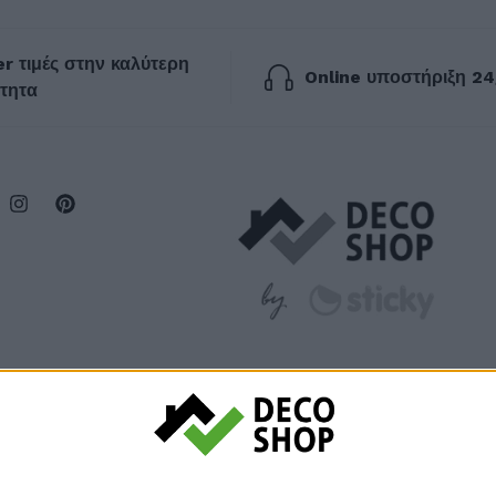
r τιμές στην καλύτερη
Online υποστήριξη 24
τητα