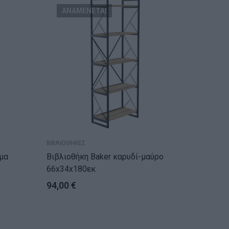
ΑΝΑΜΕΝΕΤΑΙ
ΑΝΑ
ΒΙΒΛΙΟΘΗΚΕΣ
ΒΙΒΛΙΟΘΗ
Βιβλιοθήκη Baker καρυδί-μαύρο
Βιβλιοθήκη 
66x34x180εκ
107×28
94,00
€
77,00