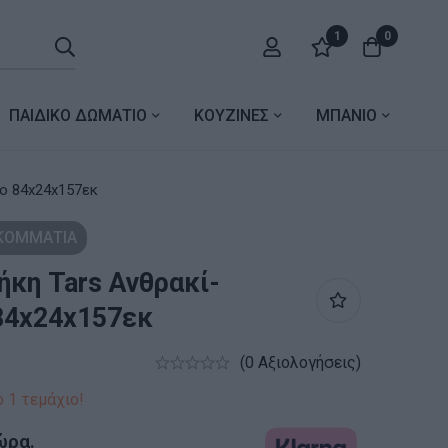
1
0
ΠΑΙΔΙΚΟ ΔΩΜΑΤΙΟ
ΚΟΥΖΙΝΕΣ
ΜΠΑΝΙΟ
ρακί-μαύρο 84x24x157εκ
 ΚΟΜΜΑΤΙΑ
ήκη Tars Ανθρακί-
84x24x157εκ
(0 Αξιολογήσεις)
 1 τεμάχιο!
ώρα.