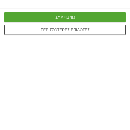
Ασφαλείς πληρωμές με
Online υποστήριξη
πιστωτικές και Google
24/5
ΣΥΜΦΩΝΩ
pay.
ΠΕΡΙΣΣΟΤΕΡΕΣ ΕΠΙΛΟΓΕΣ
ONLINE ΑΓΟΡΕΣ
Τρόποι Αποστολής
Τρόποι Πληρωμής
Δωροεπιταγές
Πολιτική επιστροφών
Η ΕΤΑΙΡΙΑ
Πολιτική Επιστροφών