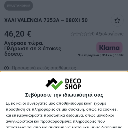
ΕΞΑΝΤΛΗΘΗΚΕ
XΑΛΙ VALENCIA 7353A – 080X150
46,20
€
0 Αξιολογήσεις
Αγόρασε τώρα.
Πλήρωσε σε 3 άτοκες
δόσεις.
*Για παραγγελίες 35€ έως 1500€
Προσωρινά εκτός αποθέματος
Κάνε μια ερώτηση
Share
Σεβόμαστε την ιδιωτικότητά σας
Κατηγορίες:
ΑΝΑΓΛΥΦΑ ΧΑΛΙΑ
,
ΧΑΛΙΑ
,
ΧΑΛΙΑ
Εμείς και οι συνεργάτες μας αποθηκεύουμε και/ή έχουμε
ΜΗΧΑΝΗΣ
πρόσβαση σε πληροφορίες σε μια συσκευή, όπως τα cookies,
και επεξεργαζόμαστε προσωπικά δεδομένα, όπως μοναδικοί
Tags:
ΧΑΛΙΑ
,
ΧΑΛΙΑ ΣΑΛΟΝΙΟΥ
,
αναγνωριστικοί και προσαρμοσμένες πληροφορίες που
ΧΕΙΜΕΡΙΝΑ ΧΑΛΙΑ
αποστέλλονται από μια συσκευή για εξατομικευμένες διαφημίσεις