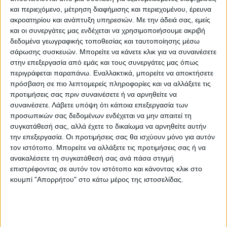
Μάρκα:
NewPlan
και περιεχόμενο, μέτρηση διαφήμισης και περιεχομένου, έρευνα
ακροατηρίου και ανάπτυξη υπηρεσιών.
Με την άδειά σας, εμείς
και οι συνεργάτες μας ενδέχεται να χρησιμοποιήσουμε ακριβή
δεδομένα γεωγραφικής τοποθεσίας και ταυτοποίησης μέσω
σάρωσης συσκευών. Μπορείτε να κάνετε κλικ για να συναινέσετε
Εγγυημένες & Ασφαλείς Συναλλαγές
στην επεξεργασία από εμάς και τους συνεργάτες μας όπως
περιγράφεται παραπάνω. Εναλλακτικά, μπορείτε να αποκτήσετε
πρόσβαση σε πιο λεπτομερείς πληροφορίες και να αλλάξετε τις
προτιμήσεις σας πριν συναινέσετε ή να αρνηθείτε να
συναινέσετε.
Λάβετε υπόψη ότι κάποια επεξεργασία των
Περιγραφή
Πληροφορίες
Ερωτήσεις
προσωπικών σας δεδομένων ενδέχεται να μην απαιτεί τη
συγκατάθεσή σας, αλλά έχετε το δικαίωμα να αρνηθείτε αυτήν
την επεξεργασία. Οι προτιμήσεις σας θα ισχύουν μόνο για αυτόν
Η νέα σειρά Valencia έχει ως βάση το διαχρονικό γκρι-
τον ιστότοπο. Μπορείτε να αλλάξετε τις προτιμήσεις σας ή να
ανακαλέσετε τη συγκατάθεσή σας ανά πάσα στιγμή
ασημί και το συνδυάζει με υπέροχες ανάγλυφες πινελιές
επιστρέφοντας σε αυτόν τον ιστότοπο και κάνοντας κλικ στο
σε αποχρώσεις του χαλκού, του γαλάζιου, του κίτρινου
κουμπί "Απορρήτου" στο κάτω μέρος της ιστοσελίδας.
και του ροζ, προσδίδοντας έναν ιδιαίτερα μοντέρνο
χαρακτήρα στον χώρο σας. Στις διαστάσεις χαλιού
διατίθεται με γκρι κρόσσια.