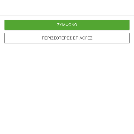
Ασφαλείς πληρωμές με
Online υποστήριξη
πιστωτικές και Google
24/5
ΣΥΜΦΩΝΩ
pay.
ΠΕΡΙΣΣΟΤΕΡΕΣ ΕΠΙΛΟΓΕΣ
ONLINE ΑΓΟΡΕΣ
Τρόποι Αποστολής
Τρόποι Πληρωμής
Δωροεπιταγές
Πολιτική επιστροφών
Η ΕΤΑΙΡΙΑ