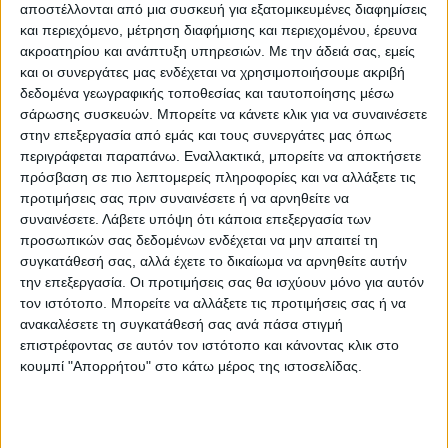
αποστέλλονται από μια συσκευή για εξατομικευμένες διαφημίσεις
ΧΕΙΜΕΡΙΝΑ ΧΑΛΙΑ
και περιεχόμενο, μέτρηση διαφήμισης και περιεχομένου, έρευνα
ακροατηρίου και ανάπτυξη υπηρεσιών.
Με την άδειά σας, εμείς
Μάρκα:
NewPlan
και οι συνεργάτες μας ενδέχεται να χρησιμοποιήσουμε ακριβή
δεδομένα γεωγραφικής τοποθεσίας και ταυτοποίησης μέσω
σάρωσης συσκευών. Μπορείτε να κάνετε κλικ για να συναινέσετε
στην επεξεργασία από εμάς και τους συνεργάτες μας όπως
Εγγυημένες & Ασφαλείς Συναλλαγές
περιγράφεται παραπάνω. Εναλλακτικά, μπορείτε να αποκτήσετε
πρόσβαση σε πιο λεπτομερείς πληροφορίες και να αλλάξετε τις
προτιμήσεις σας πριν συναινέσετε ή να αρνηθείτε να
συναινέσετε.
Λάβετε υπόψη ότι κάποια επεξεργασία των
προσωπικών σας δεδομένων ενδέχεται να μην απαιτεί τη
Περιγραφή
Πληροφορίες
Ερωτήσεις
συγκατάθεσή σας, αλλά έχετε το δικαίωμα να αρνηθείτε αυτήν
την επεξεργασία. Οι προτιμήσεις σας θα ισχύουν μόνο για αυτόν
τον ιστότοπο. Μπορείτε να αλλάξετε τις προτιμήσεις σας ή να
ανακαλέσετε τη συγκατάθεσή σας ανά πάσα στιγμή
Η νέα σειρά Valencia έχει ως βάση το διαχρονικό γκρι-
επιστρέφοντας σε αυτόν τον ιστότοπο και κάνοντας κλικ στο
ασημί και το συνδυάζει με υπέροχες ανάγλυφες πινελιές
κουμπί "Απορρήτου" στο κάτω μέρος της ιστοσελίδας.
σε αποχρώσεις του χαλκού, του γαλάζιου, του κίτρινου
και του ροζ, προσδίδοντας έναν ιδιαίτερα μοντέρνο
χαρακτήρα στον χώρο σας. Στις διαστάσεις χαλιού