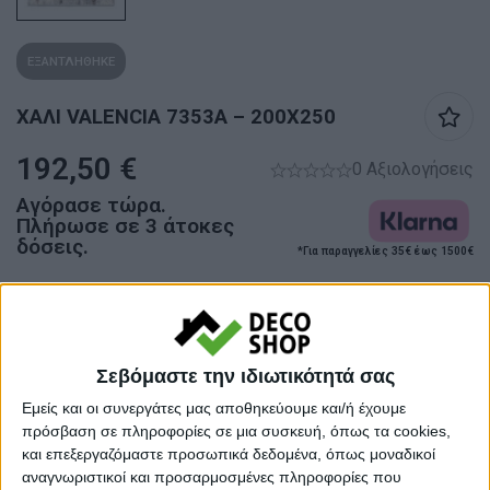
ΕΞΑΝΤΛΗΘΗΚΕ
XΑΛΙ VALENCIA 7353A – 200X250
192,50
€
0 Αξιολογήσεις
Αγόρασε τώρα.
Πλήρωσε σε 3 άτοκες
δόσεις.
*Για παραγγελίες 35€ έως 1500€
Προσωρινά εκτός αποθέματος
Κάνε μια ερώτηση
Share
Σεβόμαστε την ιδιωτικότητά σας
Εμείς και οι συνεργάτες μας αποθηκεύουμε και/ή έχουμε
Κατηγορίες:
ΑΝΑΓΛΥΦΑ ΧΑΛΙΑ
,
ΧΑΛΙΑ
,
ΧΑΛΙΑ
πρόσβαση σε πληροφορίες σε μια συσκευή, όπως τα cookies,
ΜΗΧΑΝΗΣ
και επεξεργαζόμαστε προσωπικά δεδομένα, όπως μοναδικοί
αναγνωριστικοί και προσαρμοσμένες πληροφορίες που
Tags:
ΧΑΛΙΑ
,
ΧΑΛΙΑ ΣΑΛΟΝΙΟΥ
,