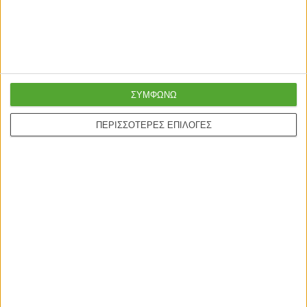
Γρήγορη παράδοση
Super τιμές στην
με μεταφορική ή
καλύτερη ποιότητα
courier
ΣΥΜΦΩΝΩ
Ασφαλείς πληρωμές με
Online υποστήριξη
ΠΕΡΙΣΣΟΤΕΡΕΣ ΕΠΙΛΟΓΕΣ
πιστωτικές και Google
24/5
pay.
ONLINE ΑΓΟΡΕΣ
Τρόποι Αποστολής
Τρόποι Πληρωμής
Δωροεπιταγές
Πολιτική επιστροφών