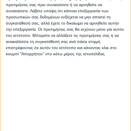
προτιμήσεις σας πριν συναινέσετε ή να αρνηθείτε να
ασημί και το συνδυάζει με υπέροχες ανάγλυφες πινελιές
συναινέσετε.
Λάβετε υπόψη ότι κάποια επεξεργασία των
σε αποχρώσεις του χαλκού, του γαλάζιου, του κίτρινου
προσωπικών σας δεδομένων ενδέχεται να μην απαιτεί τη
και του ροζ, προσδίδοντας έναν ιδιαίτερα μοντέρνο
συγκατάθεσή σας, αλλά έχετε το δικαίωμα να αρνηθείτε αυτήν
την επεξεργασία. Οι προτιμήσεις σας θα ισχύουν μόνο για αυτόν
χαρακτήρα στον χώρο σας. Στις διαστάσεις χαλιού
τον ιστότοπο. Μπορείτε να αλλάξετε τις προτιμήσεις σας ή να
διατίθεται με γκρι κρόσσια.
ανακαλέσετε τη συγκατάθεσή σας ανά πάσα στιγμή
επιστρέφοντας σε αυτόν τον ιστότοπο και κάνοντας κλικ στο
Χαρακτηριστικά:
κουμπί "Απορρήτου" στο κάτω μέρος της ιστοσελίδας.
Χαλί μηχανοποίητο
Συνολικό πάχος: 11mm
Σύνθεση: 50% πολυπροπυλένιο και 50% σμικρυμένο
polyester
2
Συνολικό βάρος: 2.200gr/m
2
Πυκνότητα: 672.000 κόμποι/m