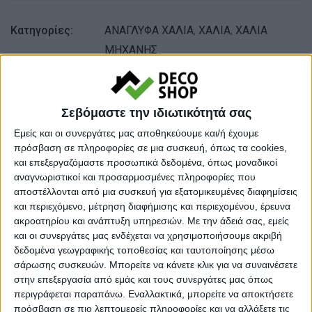
Κατηγορίες:
ΑΝΑΓΛΥΦΑ ΧΑΛΙΑ
,
ΧΑΛΙΑ
,
ΧΑΛΙΑ
ΜΗΧΑΝΗΣ
Tags:
ΧΑΛΙΑ
,
ΧΑΛΙΑ ΣΑΛΟΝΙΟΥ
,
ΧΕΙΜΕΡΙΝΑ ΧΑΛΙΑ
Σεβόμαστε την ιδιωτικότητά σας
Μάρκα:
NewPlan
Εμείς και οι συνεργάτες μας αποθηκεύουμε και/ή έχουμε
πρόσβαση σε πληροφορίες σε μια συσκευή, όπως τα cookies,
και επεξεργαζόμαστε προσωπικά δεδομένα, όπως μοναδικοί
αναγνωριστικοί και προσαρμοσμένες πληροφορίες που
Εγγυημένες & Ασφαλείς Συναλλαγές
αποστέλλονται από μια συσκευή για εξατομικευμένες διαφημίσεις
και περιεχόμενο, μέτρηση διαφήμισης και περιεχομένου, έρευνα
ακροατηρίου και ανάπτυξη υπηρεσιών.
Με την άδειά σας, εμείς
και οι συνεργάτες μας ενδέχεται να χρησιμοποιήσουμε ακριβή
Περιγραφή
Πληροφορίες
Ερωτήσεις
δεδομένα γεωγραφικής τοποθεσίας και ταυτοποίησης μέσω
σάρωσης συσκευών. Μπορείτε να κάνετε κλικ για να συναινέσετε
στην επεξεργασία από εμάς και τους συνεργάτες μας όπως
περιγράφεται παραπάνω. Εναλλακτικά, μπορείτε να αποκτήσετε
Η νέα σειρά Valencia έχει ως βάση το διαχρονικό γκρι-
πρόσβαση σε πιο λεπτομερείς πληροφορίες και να αλλάξετε τις