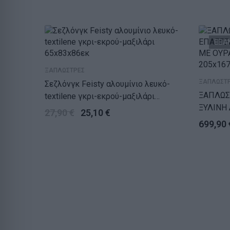
ΕΞΑ
ΞΑΠΛΩΣΤΡΕΣ
ΞΑΠΛΩΣΤ
Σεζλόνγκ Feisty αλουμίνιο λευκό-
ΞΑΠΛΩΣ
textilene γκρι-εκρού-μαξιλάρι
ΞΥΛΙΝΗ
65x83x86εκ
27,90
€
25,10
€
205x167
699,90