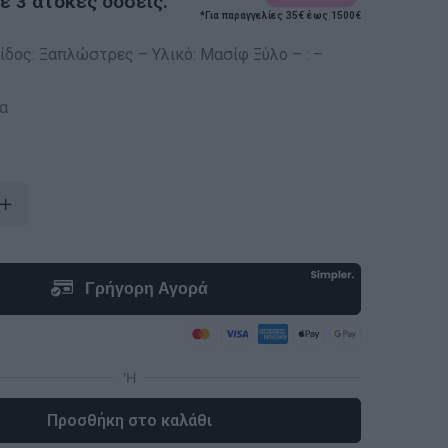
 3 άτοκες δόσεις.
*Για παραγγελίες 35€ έως 1500€
ίδος: Ξαπλώστρες – Υλικό: Μασίφ Ξύλο – : –
α
Προσθήκη στο καλάθι