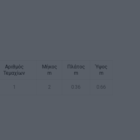
Αριθμός
Μήκος
Πλάτος
Ύψος
Τεμαχίων
m
m
m
1
2
0.36
0.66