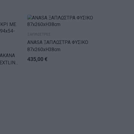
ΞΑΠΛΩΣΤΡΕΣ
ANASA ΞΑΠΛΩΣΤΡΑ ΦΥΣΙΚΟ
87x260xH38cm
WAKANA
435,00
€
EXTLINE
30 cm.
ΞΑΠΛΩΣΤ
ΞΑΠΛΩ
WALDO 
ΜΠΛΕ 6
57,89