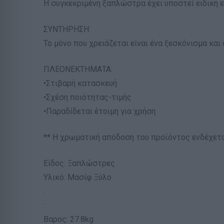
Η συγκεκριμένη ξαπλώστρα έχει υποστεί ειδική ε
ΣΥΝΤΗΡΗΣΗ:
Το μόνο που χρειάζεται είναι ένα ξεσκόνισμα και
ΠΛΕΟΝΕΚΤΗΜΑΤΑ:
•Στιβαρή κατασκευή
•Σχέση ποιότητας-τιμής
•Παραδίδεται έτοιμη για χρήση
** Η χρωματική απόδοση του προϊόντος ενδέχετα
Είδος: Ξαπλώστρες
Υλικό: Μασίφ Ξύλο
:
:
Βαρος: 27.8kg