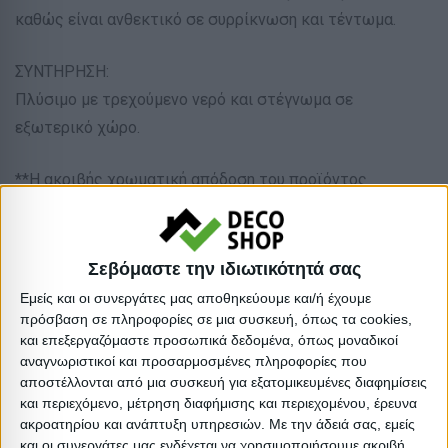
καθώς είναι ανθεκτικό σε συρρίκνωση και τέντωμα.
ΣΥΝΤΗΡΗΣΗ:
Πλύσιμο με τρεχούμενο νερό και στέγνωμα σε
εξωτερικό χώρο.
**Η ακριβής χρωματική απόδοση του προϊόντος
ενδέχεται να διαφέρει ελάχιστα από το πραγματικό
λόγω των διαφορετικών ρυθμίσεων της κάθε οθόνης.
Σεβόμαστε την ιδιωτικότητά σας
Είδος: Ξαπλώστρες
Εμείς και οι συνεργάτες μας αποθηκεύουμε και/ή έχουμε
Υλικό: Μέταλλο
πρόσβαση σε πληροφορίες σε μια συσκευή, όπως τα cookies,
και επεξεργαζόμαστε προσωπικά δεδομένα, όπως μοναδικοί
Απόχρωση: Μπλε
αναγνωριστικοί και προσαρμοσμένες πληροφορίες που
:
αποστέλλονται από μια συσκευή για εξατομικευμένες διαφημίσεις
Βαρος: 5.4kg
και περιεχόμενο, μέτρηση διαφήμισης και περιεχομένου, έρευνα
ακροατηρίου και ανάπτυξη υπηρεσιών.
Με την άδειά σας, εμείς
Όγκος: 0.06 m³
και οι συνεργάτες μας ενδέχεται να χρησιμοποιήσουμε ακριβή