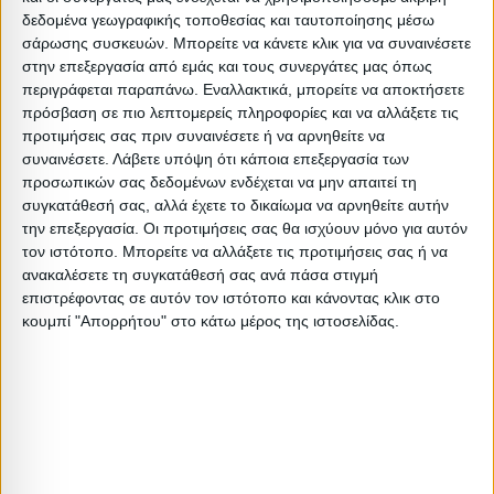
Ελάχιστη ποσότητα: 1
δεδομένα γεωγραφικής τοποθεσίας και ταυτοποίησης μέσω
Επόμενη εκτιμώμενη ημερομηνία παραλαβής:
σάρωσης συσκευών. Μπορείτε να κάνετε κλικ για να συναινέσετε
στην επεξεργασία από εμάς και τους συνεργάτες μας όπως
περιγράφεται παραπάνω. Εναλλακτικά, μπορείτε να αποκτήσετε
Διαστάσεις
πρόσβαση σε πιο λεπτομερείς πληροφορίες και να αλλάξετε τις
προτιμήσεις σας πριν συναινέσετε ή να αρνηθείτε να
Συσκευασίες
συναινέσετε.
Λάβετε υπόψη ότι κάποια επεξεργασία των
προσωπικών σας δεδομένων ενδέχεται να μην απαιτεί τη
Περιγραφή
Μικτό
Καθαρό
Βασικός
Βήμα
συγκατάθεσή σας, αλλά έχετε το δικαίωμα να αρνηθείτε αυτήν
Συσκευασίας
Βάρος
Βάρος
Όγκος
Όγκου
την επεξεργασία. Οι προτιμήσεις σας θα ισχύουν μόνο για αυτόν
τον ιστότοπο. Μπορείτε να αλλάξετε τις προτιμήσεις σας ή να
1 PCS
5.4
5
0.05994
0.05994
ανακαλέσετε τη συγκατάθεσή σας ανά πάσα στιγμή
επιστρέφοντας σε αυτόν τον ιστότοπο και κάνοντας κλικ στο
1 BOX(2
κουμπί "Απορρήτου" στο κάτω μέρος της ιστοσελίδας.
0
0
0
0
PCS)
Σχετικά Προϊόντα