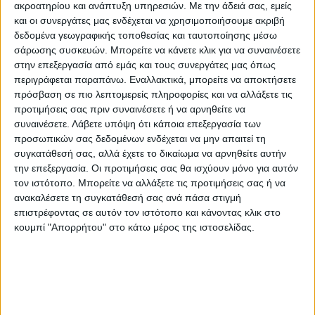
ακροατηρίου και ανάπτυξη υπηρεσιών.
Με την άδειά σας, εμείς
Κάνε μια ερώτηση
Share
και οι συνεργάτες μας ενδέχεται να χρησιμοποιήσουμε ακριβή
δεδομένα γεωγραφικής τοποθεσίας και ταυτοποίησης μέσω
σάρωσης συσκευών. Μπορείτε να κάνετε κλικ για να συναινέσετε
Μικρό βάρος:
Ελαφριά προιοντα
στην επεξεργασία από εμάς και τους συνεργάτες μας όπως
περιγράφεται παραπάνω. Εναλλακτικά, μπορείτε να αποκτήσετε
Κατηγορία:
ΔΙΑΚΟΣΜΗΤΙΚΑ ΒΑΖΑ
πρόσβαση σε πιο λεπτομερείς πληροφορίες και να αλλάξετε τις
προτιμήσεις σας πριν συναινέσετε ή να αρνηθείτε να
Μάρκα:
Inthebox
συναινέσετε.
Λάβετε υπόψη ότι κάποια επεξεργασία των
προσωπικών σας δεδομένων ενδέχεται να μην απαιτεί τη
συγκατάθεσή σας, αλλά έχετε το δικαίωμα να αρνηθείτε αυτήν
την επεξεργασία. Οι προτιμήσεις σας θα ισχύουν μόνο για αυτόν
Εγγυημένες & Ασφαλείς Συναλλαγές
τον ιστότοπο. Μπορείτε να αλλάξετε τις προτιμήσεις σας ή να
ανακαλέσετε τη συγκατάθεσή σας ανά πάσα στιγμή
επιστρέφοντας σε αυτόν τον ιστότοπο και κάνοντας κλικ στο
κουμπί "Απορρήτου" στο κάτω μέρος της ιστοσελίδας.
Περιγραφή
Πληροφορίες
Αξιολογήσεις (0)
Διαστάσεις: D15xH24cm