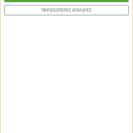
Τρόποι Αποστολής
ΠΕΡΙΣΣΟΤΕΡΕΣ ΕΠΙΛΟΓΕΣ
Τρόποι Πληρωμής
Δωροεπιταγές
Πολιτική επιστροφών
Η ΕΤΑΙΡΙΑ
Πολιτική Επιστροφών
Οροι χρήσης
Προσωπικά δεδομένα
Σχετικά με εμάς