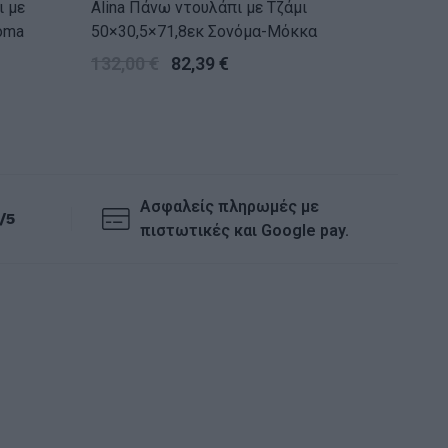
ι με
Alina Πάνω ντουλάπι με Τζάμι
Alina Μ
oma
50×30,5×71,8εκ Σονόμα-Μόκκα
60×55,
132,00
€
82,39
€
440,0
Ασφαλείς πληρωμές με
/5
πιστωτικές και Google pay.