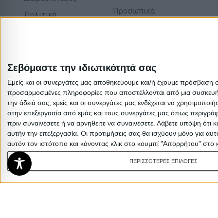
Προσωπικά
Πολιτική
δεδομένα
επιστροφών
Σχετικά με εμάς
Σεβόμαστε την ιδιωτικότητά σας
Εμείς και οι συνεργάτες μας αποθηκεύουμε και/ή έχουμε πρόσβαση 
προσαρμοσμένες πληροφορίες που αποστέλλονται από μια συσκευή γι
την άδειά σας, εμείς και οι συνεργάτες μας ενδέχεται να χρησιμοπ
στην επεξεργασία από εμάς και τους συνεργάτες μας όπως περιγράφ
πριν συναινέσετε ή να αρνηθείτε να συναινέσετε.
Λάβετε υπόψη ότι κ
αυτήν την επεξεργασία. Οι προτιμήσεις σας θα ισχύουν μόνο για αυ
αυτόν τον ιστότοπο και κάνοντας κλικ στο κουμπί "Απορρήτου" στο 
ΠΕΡΙΣΣΟΤΕΡΕΣ ΕΠΙΛΟΓΕΣ
Alina Κάτω ντουλάπι Με Συρτάρι 40×44,5×
128,70
€
80,19
€