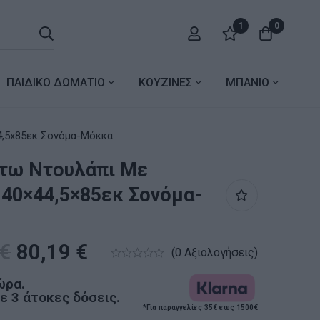
1
0
ΠΑΙΔΙΚΟ ΔΩΜΑΤΙΟ
ΚΟΥΖΙΝΕΣ
ΜΠΑΝΙΟ
44,5x85εκ Σονόμα-Μόκκα
άτω Ντουλάπι Με
 40×44,5×85εκ Σονόμα-
€
80,19
€
(0 Αξιολογήσεις)
ώρα.
 3 άτοκες δόσεις.
*Για παραγγελίες 35€ έως 1500€