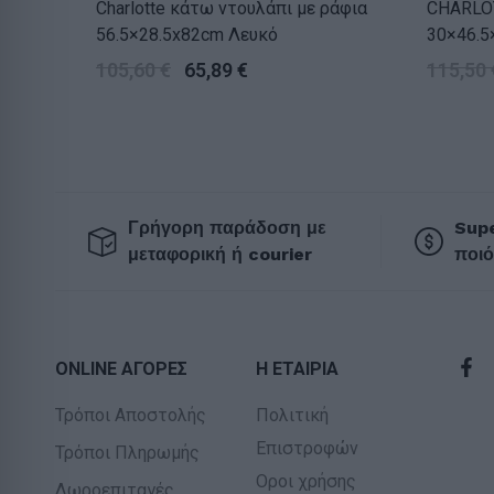
Charlotte κάτω ντουλάπι με ράφια
CHARLO
56.5×28.5x82cm Λευκό
30×46.5
χερούλι
105,60
€
65,89
€
115,50
Γρήγορη παράδοση με
Supe
μεταφορική ή courier
ποιό
ONLINE ΑΓΟΡΕΣ
Η ΕΤΑΙΡΙΑ
Τρόποι Αποστολής
Πολιτική
Επιστροφών
Τρόποι Πληρωμής
Οροι χρήσης
Δωροεπιταγές