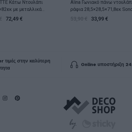
TTE Κάτω Ντουλάπι
Alina Γωνιακό πάνω ντουλάπ
×82εκ με μεταλλικά
ράφια 28,5×28,5×71,8εκ Son
α Χρυσό Δρυς
€
72,49
€
53,90
€
33,99
€
r τιμές στην καλύτερη
Online υποστήριξη 24
τητα