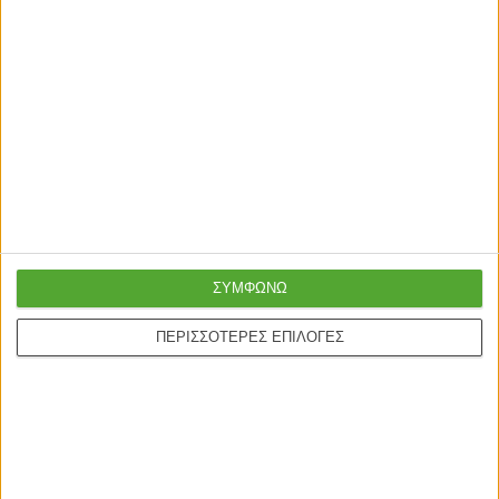
Γρήγορη παράδοση
Super τιμές στην
με μεταφορική ή
καλύτερη ποιότητα
courier
Ασφαλείς πληρωμές με
Online υποστήριξη
πιστωτικές και Google
ΣΥΜΦΩΝΩ
24/5
pay.
ΠΕΡΙΣΣΟΤΕΡΕΣ ΕΠΙΛΟΓΕΣ
ONLINE ΑΓΟΡΕΣ
Τρόποι Αποστολής
Τρόποι Πληρωμής