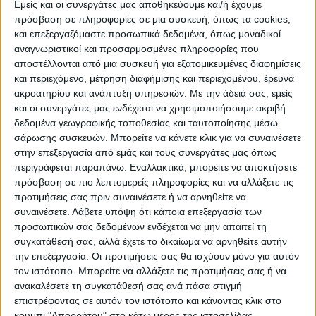
Εμείς και οι συνεργάτες μας αποθηκεύουμε και/ή έχουμε
Κωδικός προϊόντος :
πρόσβαση σε πληροφορίες σε μια συσκευή, όπως τα cookies,
128317
και επεξεργαζόμαστε προσωπικά δεδομένα, όπως μοναδικοί
αναγνωριστικοί και προσαρμοσμένες πληροφορίες που
Κάνε μια ερώτηση
Share
αποστέλλονται από μια συσκευή για εξατομικευμένες διαφημίσεις
και περιεχόμενο, μέτρηση διαφήμισης και περιεχομένου, έρευνα
ακροατηρίου και ανάπτυξη υπηρεσιών.
Με την άδειά σας, εμείς
Κατηγορία:
ΝΤΟΥΛΑΠΙΑ ΚΟΥΖΙΝΑΣ
και οι συνεργάτες μας ενδέχεται να χρησιμοποιήσουμε ακριβή
Tag:
ΝΤΟΥΛΑΠΙΑ ΚΟΥΖΙΝΑΣ
δεδομένα γεωγραφικής τοποθεσίας και ταυτοποίησης μέσω
σάρωσης συσκευών. Μπορείτε να κάνετε κλικ για να συναινέσετε
Μάρκα:
AlphaB2B
στην επεξεργασία από εμάς και τους συνεργάτες μας όπως
περιγράφεται παραπάνω. Εναλλακτικά, μπορείτε να αποκτήσετε
πρόσβαση σε πιο λεπτομερείς πληροφορίες και να αλλάξετε τις
προτιμήσεις σας πριν συναινέσετε ή να αρνηθείτε να
συναινέσετε.
Λάβετε υπόψη ότι κάποια επεξεργασία των
Εγγυημένες & Ασφαλείς Συναλλαγές
προσωπικών σας δεδομένων ενδέχεται να μην απαιτεί τη
συγκατάθεσή σας, αλλά έχετε το δικαίωμα να αρνηθείτε αυτήν
την επεξεργασία. Οι προτιμήσεις σας θα ισχύουν μόνο για αυτόν
τον ιστότοπο. Μπορείτε να αλλάξετε τις προτιμήσεις σας ή να
Περιγραφή
Πληροφορίες
Αξιολογήσεις (0)
ανακαλέσετε τη συγκατάθεσή σας ανά πάσα στιγμή
επιστρέφοντας σε αυτόν τον ιστότοπο και κάνοντας κλικ στο
κουμπί "Απορρήτου" στο κάτω μέρος της ιστοσελίδας.