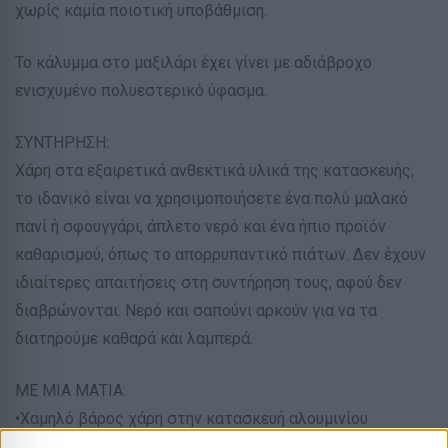
χωρίς καμία ποιοτική υποβάθμιση.
Το κάλυμμα στο μαξιλάρι έχει γίνει με αδιάβροχο
ενισχυμένο πολυεστερικό ύφασμα.
ΣΥΝΤΗΡΗΣΗ:
Χάρη στα εξαιρετικά ανθεκτικά υλικά της κατασκευής,
το ιδανικό είναι να χρησιμοποιήσετε ένα πολύ μαλακό
πανί ή σφουγγάρι, άπλετο νερό και ένα ήπιο προϊόν
καθαρισμού, όπως το απορρυπαντικό πιάτων. Δεν έχουν
ιδιαίτερες απαιτήσεις στη συντήρηση τους, αφού δεν
διαβρώνονται. Νερό και σαπούνι αρκούν για να τα
διατηρούμε καθαρά και λαμπερά.
ΜΕ ΜΙΑ ΜΑΤΙΑ:
•Χαμηλό βάρος χάρη στην κατασκευή αλουμινίου
•Ανοξείδωτη κατασκευή