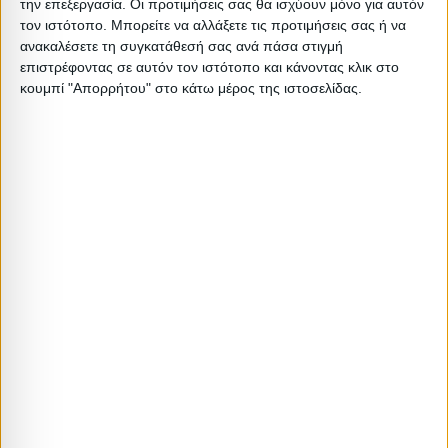
την επεξεργασία. Οι προτιμήσεις σας θα ισχύουν μόνο για αυτόν
τον ιστότοπο. Μπορείτε να αλλάξετε τις προτιμήσεις σας ή να
Διαστάσεις
ανακαλέσετε τη συγκατάθεσή σας ανά πάσα στιγμή
επιστρέφοντας σε αυτόν τον ιστότοπο και κάνοντας κλικ στο
κουμπί "Απορρήτου" στο κάτω μέρος της ιστοσελίδας.
Συσκευασίες 
Περιγραφή
Μικτό
Καθαρό
Βασικός
Βήμα
Π
Συσκευασίας
Βάρος
Βάρος
Όγκος
Όγκου
Α
BOX A
13.5
13
0.1036
0
ΞΑΠΛΩΣΡΑ+
BOX B FOAM
4
3.9
0.16
0
BOX C FOAM
2.5
2.4
0.11
0
BOX D
0.2
0.2
0.005
0
ΠΡΟΣΚΕΦΑΛ