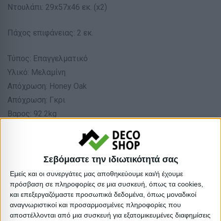
Ντουλάπι: 29x57x46 εκ. (x2)
Πάχος επιφάνειας: 2 εκ.
Τύπος: Επαγγελματικό
Υλικό: Μελαμίνη
Απόχρωση: Honey Oak
Απόχρωση: Γκρι
Βαρος: 92.2kg
Όγκος: 0.231 m³
Ελάχιστη ποσότητα: 1
Επόμενη εκτιμώμενη ημερομηνία παραλαβής:
Σεβόμαστε την ιδιωτικότητά σας
Εμείς και οι συνεργάτες μας αποθηκεύουμε και/ή έχουμε
Διαστάσεις
πρόσβαση σε πληροφορίες σε μια συσκευή, όπως τα cookies,
και επεξεργαζόμαστε προσωπικά δεδομένα, όπως μοναδικοί
αναγνωριστικοί και προσαρμοσμένες πληροφορίες που
Συσκευασίες 
αποστέλλονται από μια συσκευή για εξατομικευμένες διαφημίσεις