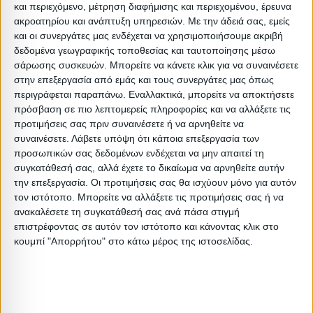
Περιγραφή
Μικτό
Καθαρό
Βασικός
Βήμα
Π
και περιεχόμενο, μέτρηση διαφήμισης και περιεχομένου, έρευνα
Συσκευασίας
Βάρος
Βάρος
Όγκος
Όγκου
Α
ακροατηρίου και ανάπτυξη υπηρεσιών.
Με την άδειά σας, εμείς
και οι συνεργάτες μας ενδέχεται να χρησιμοποιήσουμε ακριβή
BOX A
42
41.5
0.131
0
δεδομένα γεωγραφικής τοποθεσίας και ταυτοποίησης μέσω
σάρωσης συσκευών. Μπορείτε να κάνετε κλικ για να συναινέσετε
στην επεξεργασία από εμάς και τους συνεργάτες μας όπως
BOX B
50.2
49.5
0.1
0
περιγράφεται παραπάνω. Εναλλακτικά, μπορείτε να αποκτήσετε
πρόσβαση σε πιο λεπτομερείς πληροφορίες και να αλλάξετε τις
προτιμήσεις σας πριν συναινέσετε ή να αρνηθείτε να
συναινέσετε.
Λάβετε υπόψη ότι κάποια επεξεργασία των
προσωπικών σας δεδομένων ενδέχεται να μην απαιτεί τη
Σχετικά Προϊόντα
συγκατάθεσή σας, αλλά έχετε το δικαίωμα να αρνηθείτε αυτήν
την επεξεργασία. Οι προτιμήσεις σας θα ισχύουν μόνο για αυτόν
τον ιστότοπο. Μπορείτε να αλλάξετε τις προτιμήσεις σας ή να
ΝΕΟ
ανακαλέσετε τη συγκατάθεσή σας ανά πάσα στιγμή
επιστρέφοντας σε αυτόν τον ιστότοπο και κάνοντας κλικ στο
κουμπί "Απορρήτου" στο κάτω μέρος της ιστοσελίδας.