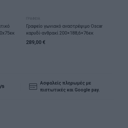
ΓΡΑΦΕΙΑ
ΓΡΑΦΕΙΑ 
ατικό
Γραφείο γωνιακό αναστρέψιμο Oscar
Γραφείο
x80x75εκ
καρυδί-ανθρακί 200×188,6×76εκ
289,00
€
94,80
Ασφαλείς πληρωμές με
/5
πιστωτικές και Google pay.