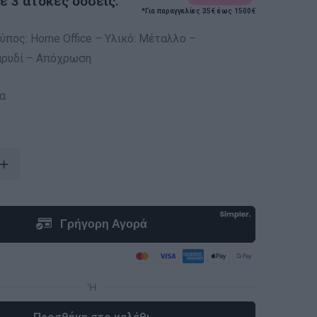
 3 άτοκες δόσεις.
*Για παραγγελίες 35€ έως 1500€
ύπος: Home Office – Υλικό: Μέταλλο –
αρυδί – Απόχρωση
α