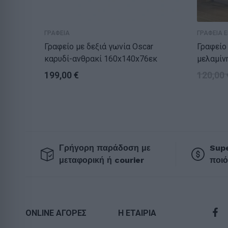
ΓΡΑΦΕΙΑ
ΓΡΑΦΕΙΑ Ε
Γραφείο με δεξιά γωνία Oscar
Γραφείο 
καρυδί-ανθρακί 160x140x76εκ
μελαμίν
οξιάς 1
199,00
€
120,00
Γρήγορη παράδοση με
Supe
μεταφορική ή courier
ποιό
ONLINE ΑΓΟΡΕΣ
Η ΕΤΑΙΡΙΑ