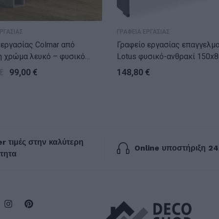
ΡΓΑΣΙΑΣ
ΓΡΑΦΕΙΑ ΕΡΓΑΣΙΑΣ
εργασίας Colmar από
Γραφείο εργασίας επαγγελμ
η χρώμα λευκό – φυσικό
Lotus φυσικό-ανθρακί 150
40x60x75εκ
€
99,00
€
148,80
€
r τιμές στην καλύτερη
Online υποστήριξη 24
τητα