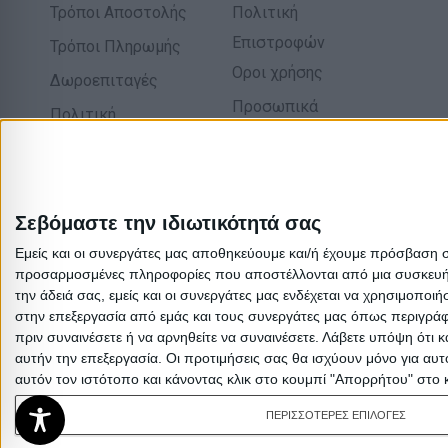
Τρόποι Αποστολής
Πολιτική
Επιστροφών
Τρόποι Πληρωμής
Οροι χρήσης
Δωροεπιταγές
Προσωπικά
Πολιτική
δεδομένα
επιστροφών
Σχετικά με εμάς
Σεβόμαστε την ιδιωτικότητά σας
Εμείς και οι συνεργάτες μας αποθηκεύουμε και/ή έχουμε πρόσβαση 
προσαρμοσμένες πληροφορίες που αποστέλλονται από μια συσκευή γι
την άδειά σας, εμείς και οι συνεργάτες μας ενδέχεται να χρησιμοπ
στην επεξεργασία από εμάς και τους συνεργάτες μας όπως περιγράφ
πριν συναινέσετε ή να αρνηθείτε να συναινέσετε.
Λάβετε υπόψη ότι κ
αυτήν την επεξεργασία. Οι προτιμήσεις σας θα ισχύουν μόνο για αυ
αυτόν τον ιστότοπο και κάνοντας κλικ στο κουμπί "Απορρήτου" στο 
ΠΕΡΙΣΣΟΤΕΡΕΣ ΕΠΙΛΟΓΕΣ