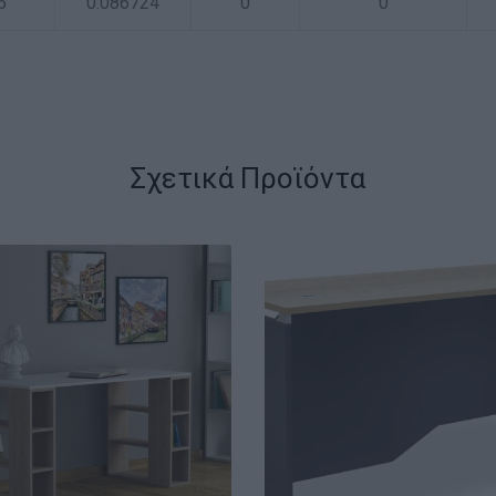
5
0.086724
0
0
Σχετικά Προϊόντα