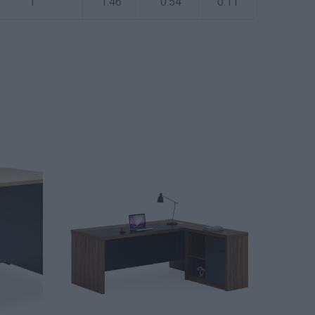
1
1.46
0.54
0.11