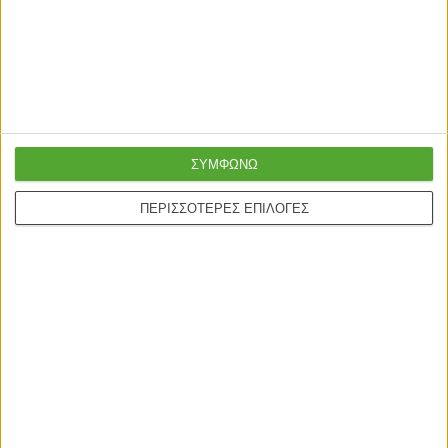
επαγγελματικό Minimal δεξιά
μελαμίνη χρώμα ανθρακί – λευκό
γωνία φυσικό 200x170x75εκ
140x60x75εκ
399,00
€
120,00
€
99,00
€
ΣΥΜΦΩΝΩ
Γρήγορη παράδοση
Super τιμές στην
ΠΕΡΙΣΣΟΤΕΡΕΣ ΕΠΙΛΟΓΕΣ
με μεταφορική ή
καλύτερη ποιότητα
courier
Ασφαλείς πληρωμές με
Online υποστήριξη
πιστωτικές και Google
24/5
pay.
ONLINE ΑΓΟΡΕΣ