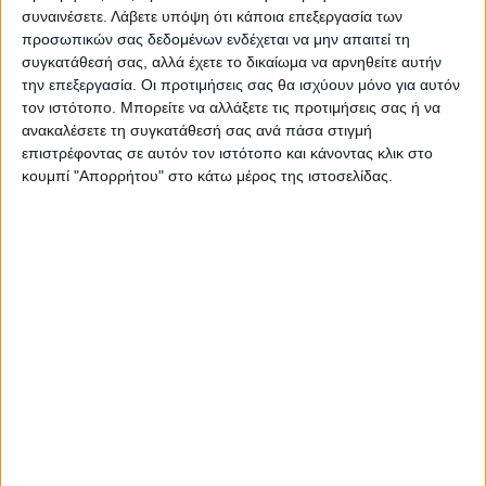
συναινέσετε.
Λάβετε υπόψη ότι κάποια επεξεργασία των
προσωπικών σας δεδομένων ενδέχεται να μην απαιτεί τη
συγκατάθεσή σας, αλλά έχετε το δικαίωμα να αρνηθείτε αυτήν
Προσθήκη στο καλάθι
την επεξεργασία. Οι προτιμήσεις σας θα ισχύουν μόνο για αυτόν
τον ιστότοπο. Μπορείτε να αλλάξετε τις προτιμήσεις σας ή να
ανακαλέσετε τη συγκατάθεσή σας ανά πάσα στιγμή
Κωδικός προϊόντος :
341515
επιστρέφοντας σε αυτόν τον ιστότοπο και κάνοντας κλικ στο
κουμπί "Απορρήτου" στο κάτω μέρος της ιστοσελίδας.
Κάνε μια ερώτηση
Share
Κατηγορία:
ΓΡΑΦΕΙΑ
Tag:
ΓΡΑΦΕΙΑ
Μάρκα:
ArteLibre
Εγγυημένες & Ασφαλείς Συναλλαγές