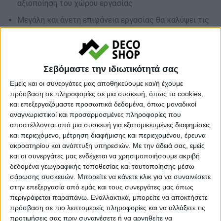
αξιοποίηση του χώρου εργασίας
Μεγάλη και άνετη επιφάνεια εργασίας θα καλύψει τις
οποιοδήποτε ανάγκες για τον εργαζόμενο
Στιβαρή κατασκευή που εξασφαλίζει ότι το γραφείο
δεν θα ταρακουνιέται με το παραμικρό
Σεβόμαστε την ιδιωτικότητά σας
Εμείς και οι συνεργάτες μας αποθηκεύουμε και/ή έχουμε
Σε απόθεμα
πρόσβαση σε πληροφορίες σε μια συσκευή, όπως τα cookies,
και επεξεργαζόμαστε προσωπικά δεδομένα, όπως μοναδικοί
αναγνωριστικοί και προσαρμοσμένες πληροφορίες που
αποστέλλονται από μια συσκευή για εξατομικευμένες διαφημίσεις
Ποσότητα
και περιεχόμενο, μέτρηση διαφήμισης και περιεχομένου, έρευνα
ακροατηρίου και ανάπτυξη υπηρεσιών.
Με την άδειά σας, εμείς
και οι συνεργάτες μας ενδέχεται να χρησιμοποιήσουμε ακριβή
δεδομένα γεωγραφικής τοποθεσίας και ταυτοποίησης μέσω
σάρωσης συσκευών. Μπορείτε να κάνετε κλικ για να συναινέσετε
στην επεξεργασία από εμάς και τους συνεργάτες μας όπως
περιγράφεται παραπάνω. Εναλλακτικά, μπορείτε να αποκτήσετε
πρόσβαση σε πιο λεπτομερείς πληροφορίες και να αλλάξετε τις
προτιμήσεις σας πριν συναινέσετε ή να αρνηθείτε να