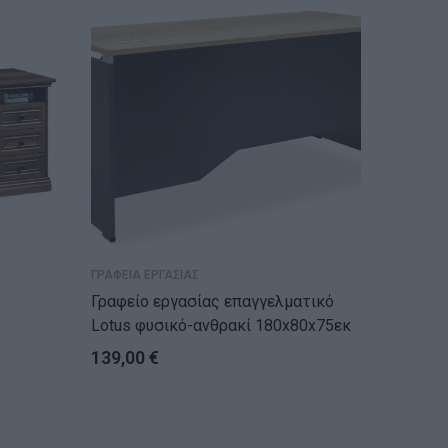
ΝΕ
ΓΡΑΦΕΙΑ ΕΡΓΑΣΙΑΣ
ΓΡΑΦΕΙΑ 
Γραφείο εργασίας επαγγελματικό
Γραφείο δ
Lotus φυσικό-ανθρακί 180x80x75εκ
αναστρ
160x14
139,00
€
145,0