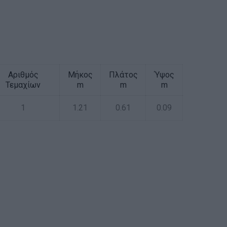
Αριθμός
Μήκος
Πλάτος
Ύψος
Τεμαχίων
m
m
m
1
1.21
0.61
0.09