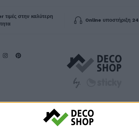
r τιμές στην καλύτερη
Online υποστήριξη 24
τητα