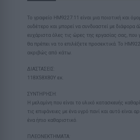
Το γραφείο ΗΜ9227.11 είναι μια ποιοτική και όμ
ουδέτερο και μπορεί να συνδυαστεί με διάφορα ά
ευχάριστα όλες τις ώρες της εργασίας σας, που 
θα πρέπει να το επιλέξετε προσεκτικά. Το ΗΜ9227
ακριβώς από κάτω.
ΔΙΑΣΤΑΣΕΙΣ:
118Χ58Χ80Υ εκ.
ΣΥΝΤΗΡΗΣΗ:
Η μελαμίνη που είναι το υλικό κατασκευής καθαρ
τις επιφάνειες με ένα υγρό πανί και αυτό είναι α
ένα ήπιο καθαριστικό.
ΠΛΕΟΝΕΚΤΗΜΑΤΑ: