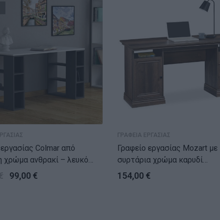
ΡΓΑΣΙΑΣ
ΓΡΑΦΕΙΑ ΕΡΓΑΣΙΑΣ
εργασίας Colmar από
Γραφείο εργασίας Mozart με
η χρώμα ανθρακί – λευκό
συρτάρια χρώμα καρυδί
x75εκ
160x60x78εκ
€
99,00
€
154,00
€