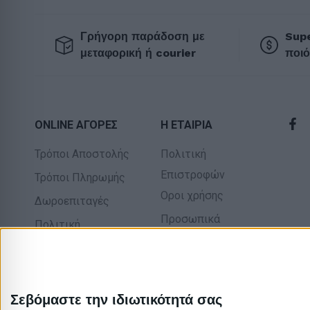
Γρήγορη παράδοση με
Supe
μεταφορική ή courier
ποιό
ONLINE ΑΓΟΡΕΣ
Η ΕΤΑΙΡΙΑ
Τρόποι Αποστολής
Πολιτική
Επιστροφών
Τρόποι Πληρωμής
Οροι χρήσης
Δωροεπιταγές
Προσωπικά
Πολιτική
δεδομένα
επιστροφών
Σχετικά με εμάς
Σεβόμαστε την ιδιωτικότητά σας