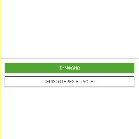
Ασφαλείς πληρωμές με
Online υποστήριξη
πιστωτικές και Google
24/5
pay.
ONLINE ΑΓΟΡΕΣ
ΣΥΜΦΩΝΩ
Τρόποι Αποστολής
ΠΕΡΙΣΣΟΤΕΡΕΣ ΕΠΙΛΟΓΕΣ
Τρόποι Πληρωμής
Δωροεπιταγές
Πολιτική επιστροφών
Η ΕΤΑΙΡΙΑ