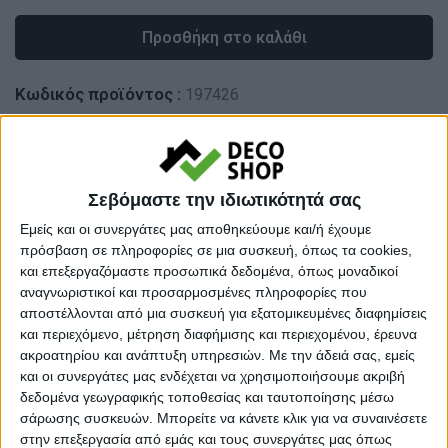
Προσθήκη στο καλάθι
Κωδικός προϊόντος :
197426
Κάνε μια ερώτηση
Share
Μεγάλο βάρος:
Σεβόμαστε την ιδιωτικότητά σας
Βαριά προιοντα
Εμείς και οι συνεργάτες μας αποθηκεύουμε και/ή έχουμε
Κατηγορία:
ΣΚΑΜΠΟ ΚΗΠΟΥ
πρόσβαση σε πληροφορίες σε μια συσκευή, όπως τα cookies,
και επεξεργαζόμαστε προσωπικά δεδομένα, όπως μοναδικοί
Tag:
ΣΚΑΜΠΟ
αναγνωριστικοί και προσαρμοσμένες πληροφορίες που
Μάρκα:
Liberta
αποστέλλονται από μια συσκευή για εξατομικευμένες διαφημίσεις
και περιεχόμενο, μέτρηση διαφήμισης και περιεχομένου, έρευνα
ακροατηρίου και ανάπτυξη υπηρεσιών.
Με την άδειά σας, εμείς
και οι συνεργάτες μας ενδέχεται να χρησιμοποιήσουμε ακριβή
δεδομένα γεωγραφικής τοποθεσίας και ταυτοποίησης μέσω
Εγγυημένες & Ασφαλείς Συναλλαγές
σάρωσης συσκευών. Μπορείτε να κάνετε κλικ για να συναινέσετε
στην επεξεργασία από εμάς και τους συνεργάτες μας όπως