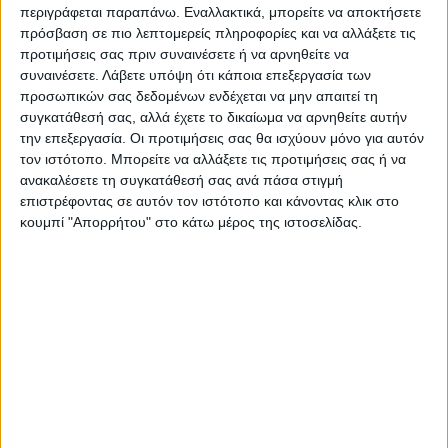
περιγράφεται παραπάνω. Εναλλακτικά, μπορείτε να αποκτήσετε
πρόσβαση σε πιο λεπτομερείς πληροφορίες και να αλλάξετε τις
Περιγραφή
Πληροφορίες
Αξιολογήσεις (0)
προτιμήσεις σας πριν συναινέσετε ή να αρνηθείτε να
συναινέσετε.
Λάβετε υπόψη ότι κάποια επεξεργασία των
προσωπικών σας δεδομένων ενδέχεται να μην απαιτεί τη
συγκατάθεσή σας, αλλά έχετε το δικαίωμα να αρνηθείτε αυτήν
Διαστάσεις: 57x41xH35,5cm
την επεξεργασία. Οι προτιμήσεις σας θα ισχύουν μόνο για αυτόν
τον ιστότοπο. Μπορείτε να αλλάξετε τις προτιμήσεις σας ή να
Βάρος: 4.000000
ανακαλέσετε τη συγκατάθεσή σας ανά πάσα στιγμή
Ογκος: 0.02010 m³
επιστρέφοντας σε αυτόν τον ιστότοπο και κάνοντας κλικ στο
κουμπί "Απορρήτου" στο κάτω μέρος της ιστοσελίδας.
Κλικ εδώ για να δεις το Manual
Δέματα: 1
Σχετικά Προϊόντα
ΑΝΑΜΕΝΕΤΑΙ