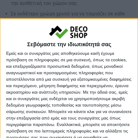
την αισθητική του χώρου σας
Σε ουδέτερο χρώμα χρυσό για να ταιριάζει σε κάθε
απόχρωση του χώρου σας
Με 7 θέσεις κρεμάστρας για ακόμη μεγαλύτερη
χρηστικότητα
Σεβόμαστε την ιδιωτικότητά σας
Εμείς και οι συνεργάτες μας αποθηκεύουμε και/ή έχουμε
Σε απόθεμα
πρόσβαση σε πληροφορίες σε μια συσκευή, όπως τα cookies,
και επεξεργαζόμαστε προσωπικά δεδομένα, όπως μοναδικοί
αναγνωριστικοί και προσαρμοσμένες πληροφορίες που
Ποσότητα
αποστέλλονται από μια συσκευή για εξατομικευμένες διαφημίσεις
και περιεχόμενο, μέτρηση διαφήμισης και περιεχομένου, έρευνα
ακροατηρίου και ανάπτυξη υπηρεσιών.
Με την άδειά σας, εμείς
και οι συνεργάτες μας ενδέχεται να χρησιμοποιήσουμε ακριβή
δεδομένα γεωγραφικής τοποθεσίας και ταυτοποίησης μέσω
σάρωσης συσκευών. Μπορείτε να κάνετε κλικ για να συναινέσετε
στην επεξεργασία από εμάς και τους συνεργάτες μας όπως
περιγράφεται παραπάνω. Εναλλακτικά, μπορείτε να αποκτήσετε
πρόσβαση σε πιο λεπτομερείς πληροφορίες και να αλλάξετε τις
προτιμήσεις σας πριν συναινέσετε ή να αρνηθείτε να