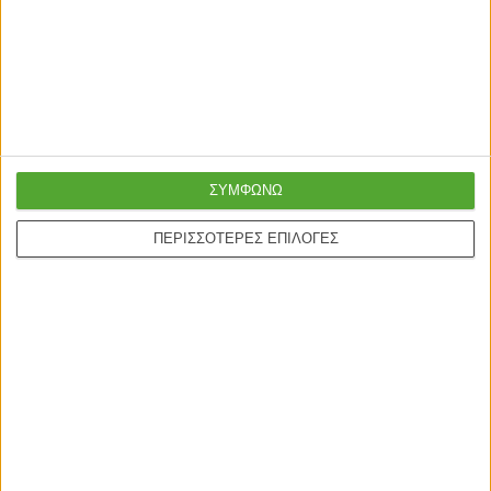
Καθρέφτης τοίχου Moon χρώμα
Ipae Καθρέπτης Τοίχου Χρυσός
γκρι 88x88x2,2εκ.
(42x3x60)cm
120,00
€
99,00
€
171,00
€
ΣΥΜΦΩΝΩ
Γρήγορη παράδοση
Super τιμές στην
ΠΕΡΙΣΣΟΤΕΡΕΣ ΕΠΙΛΟΓΕΣ
με μεταφορική ή
καλύτερη ποιότητα
courier
Ασφαλείς πληρωμές με
Online υποστήριξη
πιστωτικές και Google
24/5
pay.