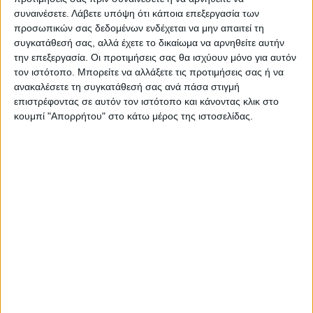
συναινέσετε.
Λάβετε υπόψη ότι κάποια επεξεργασία των
προσωπικών σας δεδομένων ενδέχεται να μην απαιτεί τη
συγκατάθεσή σας, αλλά έχετε το δικαίωμα να αρνηθείτε αυτήν
Προσθήκη στο καλάθι
την επεξεργασία. Οι προτιμήσεις σας θα ισχύουν μόνο για αυτόν
τον ιστότοπο. Μπορείτε να αλλάξετε τις προτιμήσεις σας ή να
Κωδικός προϊόντος :
342864
ανακαλέσετε τη συγκατάθεσή σας ανά πάσα στιγμή
επιστρέφοντας σε αυτόν τον ιστότοπο και κάνοντας κλικ στο
κουμπί "Απορρήτου" στο κάτω μέρος της ιστοσελίδας.
Κάνε μια ερώτηση
Share
Κατηγορία:
ΚΑΘΡΕΠΤΕΣ
Tag:
ΚΑΘΡΕΠΤΕΣ
Μάρκα:
ArteLibre
Εγγυημένες & Ασφαλείς Συναλλαγές