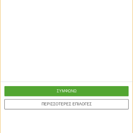
ΚΑΘΡΕΠΤΕΣ
ΚΑΘΡΕΠΤΕΣ
Artekko Dia Ασημί Μεταλλικός
Mushroom Καθρέφτης Τοίχου με
Καθρέπτης Τοίχου
Ράφι Μέταλλο/Γυαλί Χρυσό
(50×3.5×100)cm
(90x60x15)cm
146,00
€
259,00
€
ΣΥΜΦΩΝΩ
ΠΕΡΙΣΣΟΤΕΡΕΣ ΕΠΙΛΟΓΕΣ