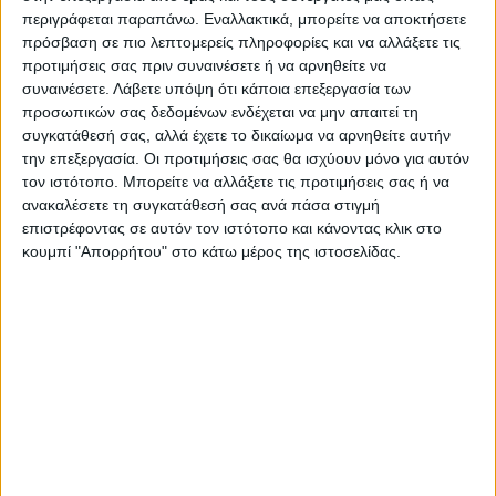
περιγράφεται παραπάνω. Εναλλακτικά, μπορείτε να αποκτήσετε
πρόσβαση σε πιο λεπτομερείς πληροφορίες και να αλλάξετε τις
προτιμήσεις σας πριν συναινέσετε ή να αρνηθείτε να
συναινέσετε.
Λάβετε υπόψη ότι κάποια επεξεργασία των
προσωπικών σας δεδομένων ενδέχεται να μην απαιτεί τη
συγκατάθεσή σας, αλλά έχετε το δικαίωμα να αρνηθείτε αυτήν
την επεξεργασία. Οι προτιμήσεις σας θα ισχύουν μόνο για αυτόν
τον ιστότοπο. Μπορείτε να αλλάξετε τις προτιμήσεις σας ή να
ανακαλέσετε τη συγκατάθεσή σας ανά πάσα στιγμή
επιστρέφοντας σε αυτόν τον ιστότοπο και κάνοντας κλικ στο
ΚΑΘΡΕΠΤΕΣ
ΚΑΘΡΕΠΤΕΣ
κουμπί "Απορρήτου" στο κάτω μέρος της ιστοσελίδας.
Vatlin Καθρέπτης Πατίνα
Sleitteps Καθρέπτης
(58x5x84)cm
Ζωγραφιστός σε Πατίνα Μπέζ /
Πράσινο (60C8C90)cm
163,00
€
127,00
€