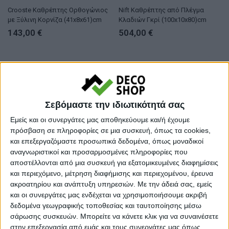
Crooste Καθρέπτης Ορθογώνιος
Nift Καθρέπτης από Πλέγμα
με Ξύλινη Κορνίζα (41x8x61)cm
Κλαδιών Γκρί (100x10x80)cm
143,00
€
504,00
€
Σεβόμαστε την ιδιωτικότητά σας
Εμείς και οι συνεργάτες μας αποθηκεύουμε και/ή έχουμε
πρόσβαση σε πληροφορίες σε μια συσκευή, όπως τα cookies,
και επεξεργαζόμαστε προσωπικά δεδομένα, όπως μοναδικοί
αναγνωριστικοί και προσαρμοσμένες πληροφορίες που
αποστέλλονται από μια συσκευή για εξατομικευμένες διαφημίσεις
ΚΑΘΡΕΠΤΕΣ
ΚΑΘΡΕΠΤΕΣ
και περιεχόμενο, μέτρηση διαφήμισης και περιεχομένου, έρευνα
Artekko Dia Ασημί Μεταλλικός
Almirah Καθρέπτης με Σκάλισμα
ακροατηρίου και ανάπτυξη υπηρεσιών.
Με την άδειά σας, εμείς
Στρογγυλός Καθρέπτης Τοίχου
Ξύλο/Γυαλί Λευκή Πατίνα
και οι συνεργάτες μας ενδέχεται να χρησιμοποιήσουμε ακριβή
(80×3.5×80)cm
(70×2.5×90)cm
164,00
€
212,00
€
δεδομένα γεωγραφικής τοποθεσίας και ταυτοποίησης μέσω
σάρωσης συσκευών. Μπορείτε να κάνετε κλικ για να συναινέσετε
στην επεξεργασία από εμάς και τους συνεργάτες μας όπως