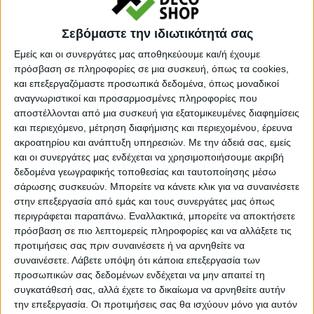
Κατηγορία:
ΚΑΘΡΕΠΤΕΣ
Σεβόμαστε την ιδιωτικότητά σας
Tag:
ΚΑΘΡΕΠΤΕΣ
Εμείς και οι συνεργάτες μας αποθηκεύουμε και/ή έχουμε
Μάρκα:
Megapap
πρόσβαση σε πληροφορίες σε μια συσκευή, όπως τα cookies,
και επεξεργαζόμαστε προσωπικά δεδομένα, όπως μοναδικοί
αναγνωριστικοί και προσαρμοσμένες πληροφορίες που
αποστέλλονται από μια συσκευή για εξατομικευμένες διαφημίσεις
και περιεχόμενο, μέτρηση διαφήμισης και περιεχομένου, έρευνα
Εγγυημένες & Ασφαλείς Συναλλαγές
ακροατηρίου και ανάπτυξη υπηρεσιών.
Με την άδειά σας, εμείς
και οι συνεργάτες μας ενδέχεται να χρησιμοποιήσουμε ακριβή
δεδομένα γεωγραφικής τοποθεσίας και ταυτοποίησης μέσω
σάρωσης συσκευών. Μπορείτε να κάνετε κλικ για να συναινέσετε
Περιγραφή
Πληροφορίες
Ερωτήσεις
στην επεξεργασία από εμάς και τους συνεργάτες μας όπως
περιγράφεται παραπάνω. Εναλλακτικά, μπορείτε να αποκτήσετε
πρόσβαση σε πιο λεπτομερείς πληροφορίες και να αλλάξετε τις
προτιμήσεις σας πριν συναινέσετε ή να αρνηθείτε να
Καθρέπτης τοίχου Ursula Μegapap από μελαμίνη χρώμα
συναινέσετε.
Λάβετε υπόψη ότι κάποια επεξεργασία των
προσωπικών σας δεδομένων ενδέχεται να μην απαιτεί τη
καρυδί 45x2x70εκ.
συγκατάθεσή σας, αλλά έχετε το δικαίωμα να αρνηθείτε αυτήν
την επεξεργασία. Οι προτιμήσεις σας θα ισχύουν μόνο για αυτόν