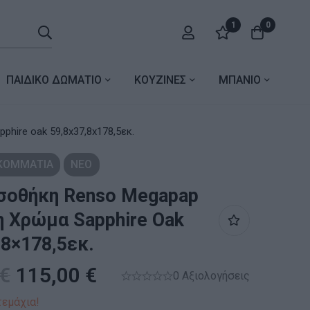
1
0
ΠΑΙΔΙΚΟ ΔΩΜΑΤΙΟ
ΚΟΥΖΙΝΕΣ
ΜΠΑΝΙΟ
hire oak 59,8x37,8x178,5εκ.
 ΚΟΜΜΑΤΙΑ
ΝΕΟ
σοθήκη Renso Megapap
 Χρώμα Sapphire Oak
,8×178,5εκ.
€
115,00
€
0 Αξιολογήσεις
τεμάχια!