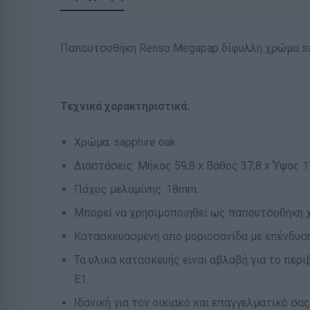
Παπουτσοθήκη Renso Megapap δίφυλλη χρώμα sap
Τεχνικά χαρακτηριστικά:
Χρώμα: sapphire oak
Διαστάσεις: Μήκος 59,8 x Βάθος 37,8 x Ύψος 17
Πάχος μελαμίνης: 18mm.
Μπορεί να χρησιμοποιηθεί ως παπουτσοθήκη 
Κατασκευασμένη από μοριοσανίδα με επένδυση
Τα υλικά κατασκευής είναι αβλαβή για το περ
Ε1.
Ιδανική για τον οικιακό και επαγγελματικό σα