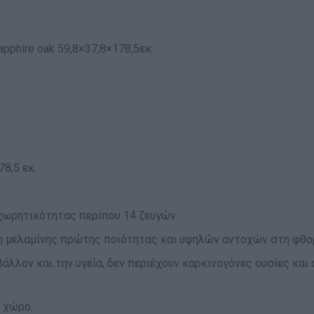
phire oak 59,8×37,8×178,5εκ.
8,5 εκ.
χωρητικότητας περίπου 14 ζευγών.
 μελαμίνης πρώτης ποιότητας και υψηλών αντοχών στη φθορ
ιβάλλον και την υγεία, δεν περιέχουν καρκινογόνες ουσίες κ
ς χώρο.