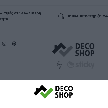
r τιμές στην καλύτερη
Online υποστήριξη 24
τητα