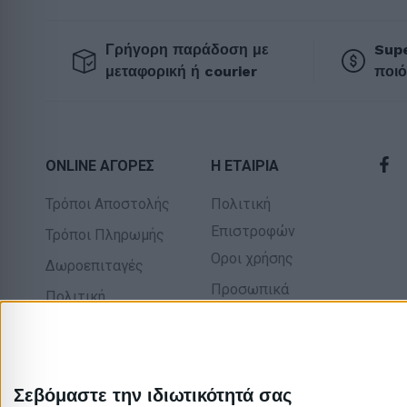
Γρήγορη παράδοση με
Supe
μεταφορική ή courier
ποιό
ONLINE ΑΓΟΡΕΣ
Η ΕΤΑΙΡΙΑ
Τρόποι Αποστολής
Πολιτική
Επιστροφών
Τρόποι Πληρωμής
Οροι χρήσης
Δωροεπιταγές
Προσωπικά
Πολιτική
δεδομένα
επιστροφών
Σχετικά με εμάς
Σεβόμαστε την ιδιωτικότητά σας