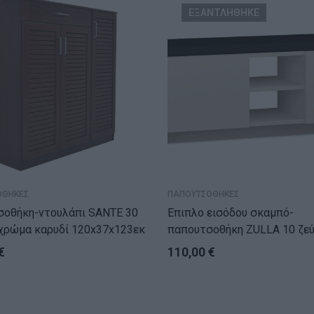
ΕΞΑΝΤΛΗΘΗΚΕ
ΟΘΗΚΕΣ
ΠΑΠΟΥΤΣΟΘΗΚΕΣ
οθήκη-ντουλάπι SANTE 30
Έπιπλο εισόδου σκαμπό-
χρώμα καρυδί 120x37x123εκ
παπουτσοθήκη ZULLA 10 ζεύγων
λευκό 110x37x43εκ
€
110,00
€