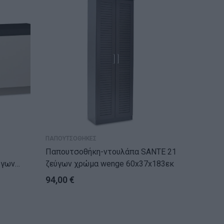
ΠΑΠΟΥΤΣΟΘΗΚΕΣ
ΠΑΠΟΥΤΣ
Παπουτσοθήκη-ντουλάπα SANTE 21
Παπουτ
ζεύγων χρώμα wenge 60x37x183εκ
24 ζεύ
78x40x
94,00
€
124,0