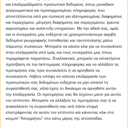
και επεξεργαζόμαστε προσωπικά δεδομένα, όπως μοναδικοί
Κάνε μια ερώτηση
Share
αναγνωριστικοί και προσαρμοσμένες πληροφορίες που
αποστέλλονται από μια συσκευή για εξατομικευμένες διαφημίσεις
και περιεχόμενο, μέτρηση διαφήμισης και περιεχομένου, έρευνα
Κατηγορία:
ΚΑΘΡΕΠΤΕΣ
ακροατηρίου και ανάπτυξη υπηρεσιών.
Με την άδειά σας, εμείς
και οι συνεργάτες μας ενδέχεται να χρησιμοποιήσουμε ακριβή
Tag:
ΚΑΘΡΕΠΤΕΣ
δεδομένα γεωγραφικής τοποθεσίας και ταυτοποίησης μέσω
Μάρκα:
Megapap
σάρωσης συσκευών. Μπορείτε να κάνετε κλικ για να συναινέσετε
στην επεξεργασία από εμάς και τους συνεργάτες μας όπως
περιγράφεται παραπάνω. Εναλλακτικά, μπορείτε να αποκτήσετε
πρόσβαση σε πιο λεπτομερείς πληροφορίες και να αλλάξετε τις
προτιμήσεις σας πριν συναινέσετε ή να αρνηθείτε να
Εγγυημένες & Ασφαλείς Συναλλαγές
συναινέσετε.
Λάβετε υπόψη ότι κάποια επεξεργασία των
προσωπικών σας δεδομένων ενδέχεται να μην απαιτεί τη
συγκατάθεσή σας, αλλά έχετε το δικαίωμα να αρνηθείτε αυτήν
την επεξεργασία. Οι προτιμήσεις σας θα ισχύουν μόνο για αυτόν
Περιγραφή
Πληροφορίες
Ερωτήσεις
τον ιστότοπο. Μπορείτε να αλλάξετε τις προτιμήσεις σας ή να
ανακαλέσετε τη συγκατάθεσή σας ανά πάσα στιγμή
επιστρέφοντας σε αυτόν τον ιστότοπο και κάνοντας κλικ στο
κουμπί "Απορρήτου" στο κάτω μέρος της ιστοσελίδας.
Σετ καθρεφτών τοίχου Leista Megapap 2 τμχ. με