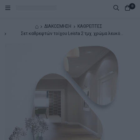
0
⌂
ΔΙΑΚΟΣΜΗΣΗ
ΚΑΘΡΕΠΤΕΣ
Σετ καθρεφτών τοίχου Leista 2 τμχ. χρώμα λευκό
65x58x2,2εκ.