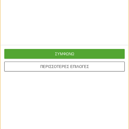
Γρήγορη παράδοση
Super τιμές στην
με μεταφορική ή
ΣΥΜΦΩΝΩ
καλύτερη ποιότητα
courier
ΠΕΡΙΣΣΟΤΕΡΕΣ ΕΠΙΛΟΓΕΣ
Ασφαλείς πληρωμές με
Online υποστήριξη
πιστωτικές και Google
24/5
pay.
ONLINE ΑΓΟΡΕΣ
Τρόποι Αποστολής