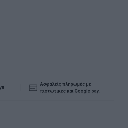
ΒΙΒΛΙΟΘΗ
Βιβλιοθήκ
φυσικό
55,00
Ασφαλείς πληρωμές με
/5
πιστωτικές και Google pay.