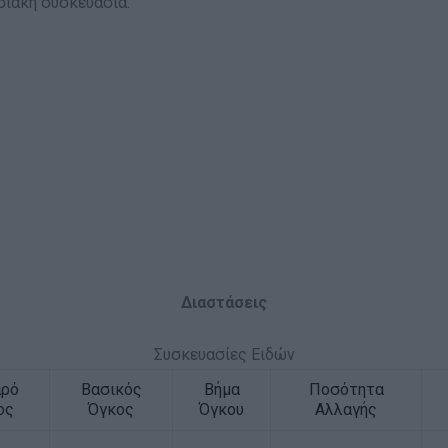
σιακή συσκευασία.
Διαστάσεις
Συσκευασίες Ειδών
αρό
Βασικός
Βήμα
Ποσότητα
ος
Όγκος
Όγκου
Αλλαγής