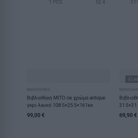
1 PCS
52.4
51.
ΕΞΑ
ΒΙΒΛΙΟΘΗΚΕΣ
ΒΙΒΛΙΟΘΗ
Βιβλιοθήκη MITO σε χρώμα antique
Βιβλιoθήκ
γκρι-λευκό 108.5×25.5×161εκ
31.5×31
99,00
€
69,90
€