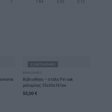
1
1.84
0.42
0.15
ΕΞΑΝΤΛΗΘΗΚΕ
ΒΙΒΛΙΟΘΗΚΕΣ
Βιβλιοθήκη – στήλη Piri oak
μελαμίνης 35x30x161εκ
55,00
€