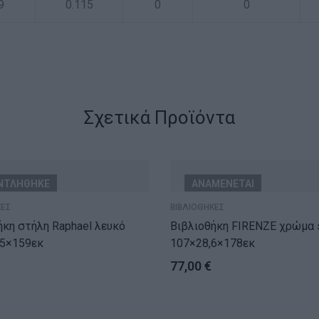
9
0.115
0
0
Σχετικά Προϊόντα
ΝΤΛΗΘΗΚΕ
ΑΝΑΜΕΝΕΤΑΙ
ΚΕΣ
ΒΙΒΛΙΟΘΗΚΕΣ
η στήλη Raphael λευκό
Βιβλιοθήκη FIRENZE χρώμα sonoma
.5×159εκ
107×28,6×178εκ
77,00
€