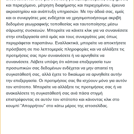
Κάνε μια ερώτηση
Share
και περιεχόμενο, μέτρηση διαφήμισης και περιεχομένου, έρευνα
ακροατηρίου και ανάπτυξη υπηρεσιών.
Με την άδειά σας, εμείς
και οι συνεργάτες μας ενδέχεται να χρησιμοποιήσουμε ακριβή
Μεγάλο βάρος:
Βαριά προιοντα
δεδομένα γεωγραφικής τοποθεσίας και ταυτοποίησης μέσω
σάρωσης συσκευών. Μπορείτε να κάνετε κλικ για να συναινέσετε
Κατηγορία:
ΚΑΘΡΕΠΤΕΣ
στην επεξεργασία από εμάς και τους συνεργάτες μας όπως
περιγράφεται παραπάνω. Εναλλακτικά, μπορείτε να αποκτήσετε
Tag:
ΚΑΘΡΕΠΤΕΣ
πρόσβαση σε πιο λεπτομερείς πληροφορίες και να αλλάξετε τις
Μάρκα:
Liberta
προτιμήσεις σας πριν συναινέσετε ή να αρνηθείτε να
συναινέσετε.
Λάβετε υπόψη ότι κάποια επεξεργασία των
προσωπικών σας δεδομένων ενδέχεται να μην απαιτεί τη
συγκατάθεσή σας, αλλά έχετε το δικαίωμα να αρνηθείτε αυτήν
την επεξεργασία. Οι προτιμήσεις σας θα ισχύουν μόνο για αυτόν
Εγγυημένες & Ασφαλείς Συναλλαγές
τον ιστότοπο. Μπορείτε να αλλάξετε τις προτιμήσεις σας ή να
ανακαλέσετε τη συγκατάθεσή σας ανά πάσα στιγμή
επιστρέφοντας σε αυτόν τον ιστότοπο και κάνοντας κλικ στο
κουμπί "Απορρήτου" στο κάτω μέρος της ιστοσελίδας.
Περιγραφή
Πληροφορίες
Αξιολογήσεις (0)