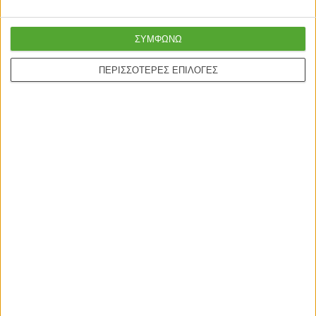
ΣΥΜΦΩΝΩ
ONLINE ΑΓΟΡΕΣ
ΠΕΡΙΣΣΟΤΕΡΕΣ ΕΠΙΛΟΓΕΣ
Τρόποι Αποστολής
Τρόποι Πληρωμής
Δωροεπιταγές
Πολιτική επιστροφών
Η ΕΤΑΙΡΙΑ
Πολιτική Επιστροφών
Οροι χρήσης
Προσωπικά δεδομένα
Σχετικά με εμάς